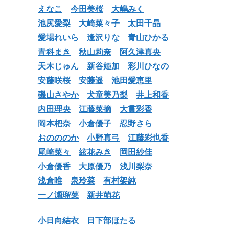
えなこ
今田美桜
大嶋みく
池尻愛梨
大崎菜々子
太田千晶
愛場れいら
逢沢りな
青山ひかる
青科まき
秋山莉奈
阿久津真央
天木じゅん
新谷姫加
彩川ひなの
安藤咲桜
安藤遥
池田愛恵里
磯山さやか
犬童美乃梨
井上和香
内田理央
江藤菜摘
大貫彩香
岡本杷奈
小倉優子
忍野さら
おのののか
小野真弓
江藤彩也香
尾崎菜々
絃花みき
岡田紗佳
小倉優香
大原優乃
浅川梨奈
浅倉唯
泉玲菜
有村架純
一ノ瀬瑠菜
新井萌花
小日向結衣
日下部ほたる