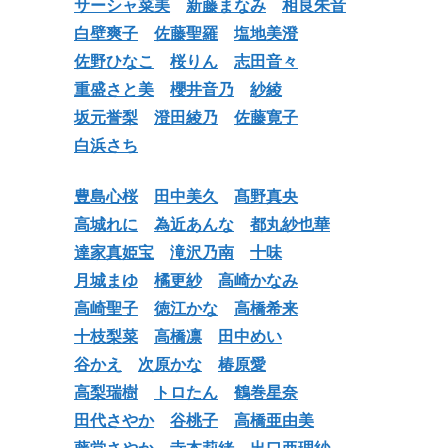
サーシャ菜美
新藤まなみ
相良朱音
白壁爽子
佐藤聖羅
塩地美澄
佐野ひなこ
桜りん
志田音々
重盛さと美
櫻井音乃
紗綾
坂元誉梨
澄田綾乃
佐藤寛子
白浜さち
豊島心桜
田中美久
髙野真央
高城れに
為近あんな
都丸紗也華
達家真姫宝
滝沢乃南
十味
月城まゆ
橘更紗
高崎かなみ
高崎聖子
徳江かな
高橋希来
十枝梨菜
高橋凛
田中めい
谷かえ
次原かな
椿原愛
高梨瑞樹
トロたん
鶴巻星奈
田代さやか
谷桃子
高橋亜由美