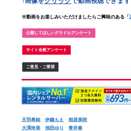
↑画像を
クリック
で動画視聴できます
※動画をお楽しみいただけましたらご興味のある「
公開してほしいグラドルアンケート
サイト全般アンケート
ご意見・ご要望
天羽希純
伊織もえ
相原美咲
大澤玲美
池田ゆり
青井春