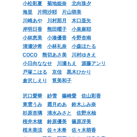
小松彩夏
菊地姫奈
北向珠夕
海里
片岡沙耶
片山萌美
川崎あや
川村那月
木口亜矢
岸明日香
熊田曜子
小泉麻耶
小林恵美
小湊優香
今野杏南
清瀬汐希
小林礼奈
小森ほたる
COCO
熊切あさ美
川村ゆきえ
小日向ななせ
川瀬もえ
源藤アンリ
戸塚こはる
京佳
黒木ひかり
倉沢しえり
筧美和子
沢口愛華
紗雪
篠崎愛
佐山彩香
東雲うみ
霜月めあ
鈴木ふみ奈
杉原杏璃
清水みさと
佐野水柚
桜井木穂
鈴原優美
篠原冴美
桜木美涼
佐々木希
佐々木萌香