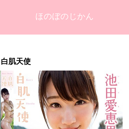
ほのぼのじかん
 白肌天使