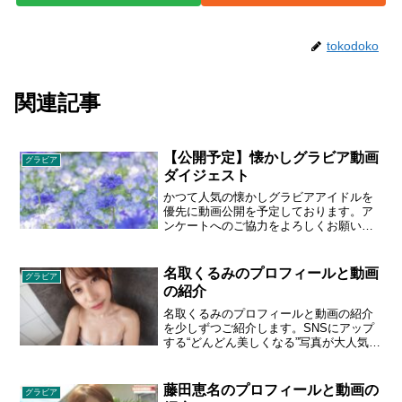
tokodoko
関連記事
【公開予定】懐かしグラビア動画
グラビア
ダイジェスト
かつて人気の懐かしグラビアアイドルを
優先に動画公開を予定しております。ア
ンケートへのご協力をよろしくお願いい
たします。
名取くるみのプロフィールと動画
グラビア
の紹介
名取くるみのプロフィールと動画の紹介
を少しずつご紹介します。SNSにアップ
する“どんどん美しくなる”写真が大人気、
グラビア活動も絶好調の名取くるみの新
たな魅力が凝縮。スレンダーな体からは
想像できない、迫力満点の88cmのFカッ
藤田恵名のプロフィールと動画の
グラビア
プバストが大胆に揺れます。小さめのビ