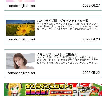
ありがとうございます。引き続き皆…
2023.06.27
honobonojikan.net
バストサイズ別 – グラビアアイドル一覧
バストサイズ別グラビアアイドルをご紹介。お好きなアイ
ドル、初めて見たアイドル、懐かしいアイドル、ちょっぴ
りセクシーなアイドルを見て、癒しの時間をお過ごしいた
だけると嬉しいです。目の保養にどうぞお召し上がりくだ
さい。
2022.04.23
honobonojikan.net
☆ちょっぴりセクシーな動画☆
セクシー女優のグラビア動画を少しずつお裾分けします。
ちょっぴりセクシーな女優を見て、目の保養になることで
しょう。どうぞお召し上がりください。★アンケートにご
協力をお願いします ご回答いただき、ご希望であればお
礼をお送りしておりますアンケート…
2022.05.22
honobonojikan.net