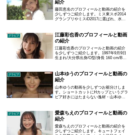
紹介
キニ、セクシーすぎるランジェリーにも
注目！生年月日:1996年6月16日／星座:ふ
藤田恵名のプロフィールと動画の紹介を
たご座／サイズ:T160／B88（F）／W57
少しずつご紹介します。ミス東スポ2014
／H86／趣味:下着集め、カジノ、食べる
グランプリやミスiD2017に選ばれ、水着
こと、スーパーマーケット巡り、ワンコ
で歌うシンガーとしても活躍する藤田恵
と遊ぶ
名。アーティストとして自らプルルンと
グラビアの音色を奏でる！生年月日 1990
江藤彩也香のプロフィールと動画
グラビア
年7月7日 出身地 福岡県北九州市 血液型
の紹介
B型 身長 160 cm スリーサイズ 90 - 60 -
90 cm カップサイズ F～G
江藤彩也香のプロフィールと動画の紹介
を少しずつご紹介します。1997年9月9日
生まれ/大分県出身/O型/身長 160 cm/B78
- W56 - H81 cm/Dカップ。HKT48 元メン
バー。久しぶりのイメージは少し大人っ
ぽくなれたかな？大人な色気を放つ、透
山本ゆうのプロフィールと動画の
グラビア
明感のあるスレンダー美人さん。みんな
紹介
にもっと知って欲しい。
山本ゆうの動画を少しずつお裾分けしま
す。ショートカットにHカップというグラ
ビア好きにはたまらない逸材・山本ゆう
ちゃん。B95・W60・H90のグラマラスボ
ディを、際どい衣装で惜しみなく見せつ
ける。生年月日 1998年1月19日 出身地 長
愛森ちえのプロフィールと動画の
グラビア
野県 血液型 O 身長 160 cm スリーサイズ
紹介
95 - 60 - 90 cm カップサイズ H
愛森ちえのプロフィールと動画の紹介を
少しずつご紹介します。キュートフェイ