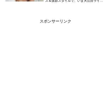
ス＆抜群スタイルで、いま大注目ライブ
アイドル アイドルユニット「elsy（エル
シー）」メンバー。水着姿の自撮りが強
力すぎて、グラビア界からも依頼殺到
中。初イメージ！10月27日生まれ／
T161cm、B90・W59・H90／趣味:アイド
スポンサーリンク
ル観賞／特技:どこでも寝れる、自撮り