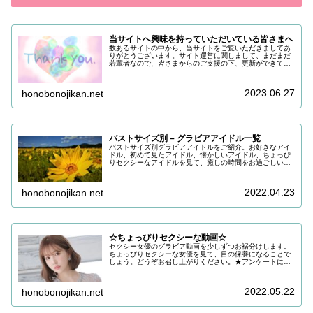
当サイトへ興味を持っていただいている皆さまへ
数あるサイトの中から、当サイトをご覧いただきましてあ
りがとうございます。サイト運営に関しまして、まだまだ
若輩者なので、皆さまからのご支援の下、更新ができてい
る状況でございます。改めまして、ご支援いただき、誠に
ありがとうございます。引き続き皆…
2023.06.27
honobonojikan.net
バストサイズ別 – グラビアアイドル一覧
バストサイズ別グラビアアイドルをご紹介。お好きなアイ
ドル、初めて見たアイドル、懐かしいアイドル、ちょっぴ
りセクシーなアイドルを見て、癒しの時間をお過ごしいた
だけると嬉しいです。目の保養にどうぞお召し上がりくだ
さい。
2022.04.23
honobonojikan.net
☆ちょっぴりセクシーな動画☆
セクシー女優のグラビア動画を少しずつお裾分けします。
ちょっぴりセクシーな女優を見て、目の保養になることで
しょう。どうぞお召し上がりください。★アンケートにご
協力をお願いします ご回答いただき、ご希望であればお
礼をお送りしておりますアンケート…
2022.05.22
honobonojikan.net