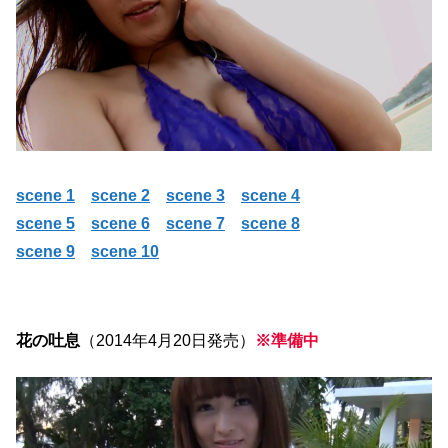
scene 1
scene 2
scene 3
scene 4
scene 5
scene 6
scene 7
scene 8
scene 9
scene 10
花の吐息
（2014年4月20日発売）
※準備中