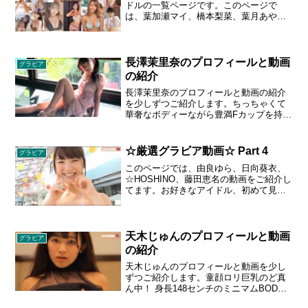
ドルの一覧ページです。このページで
神奈川県/A型/身長 155 cm/B83 - W56 -
は、葉加瀬マイ、橋本梨菜、葉月あや、
H83 cm/Gカップ。
原幹恵、久松かおり、藤田恵名、星島沙
也加、星名美津紀、☆HOSHINO、日野麻
衣、ほしのあき、秦瑞穂、日向葵衣、姫
野みなみ、林田百加、花咲来夢を紹介し
長澤茉里奈のプロフィールと動画
グラビア
ます。お好きなアイドル、初めて見たア
の紹介
イドル、懐かしいアイドル、ちょっぴり
長澤茉里奈のプロフィールと動画の紹介
セクシーなアイドルを見て、癒しの時間
を少しずつご紹介します。ちっちゃくて
をお過ごしいただけると嬉しいです。目
華奢なボディーながら豊満Fカップを持つ
の保養にどうぞお召し上がりください。
長澤茉里奈ちゃん。まりちゅうの愛称で
親しまれる彼女が見せた、セクシーショ
ットに魅了される。生年月日 1995年10月
☆厳選グラビア動画☆ Part 4
グラビア
8日 出身地 埼玉県熊谷市 血液型 O型 身
このページでは、由良ゆら、日向葵衣、
長 153 cm スリーサイズ 82 - 52 - 83 cm
☆HOSHINO、藤田恵名の動画をご紹介し
カップサイズ F
てます。お好きなアイドル、初めて見た
アイドル、懐かしいアイドル、ちょっぴ
りセクシーなアイドルを見て、目の保養
になることでしょう。
天木じゅんのプロフィールと動画
グラビア
の紹介
天木じゅんのプロフィールと動画を少し
ずつご紹介します。童顔ロリ巨乳のど真
ん中！ 身長148センチのミニマムBODY
に奇跡のIカップを誇る天木じゅんちゃん