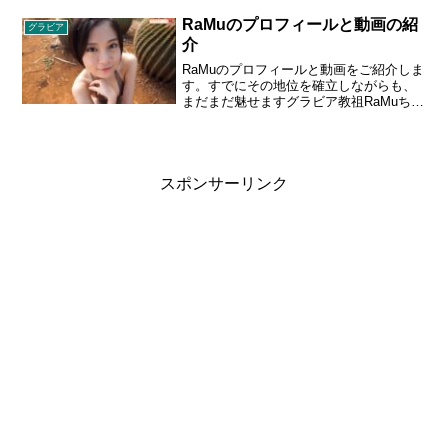
の3rdイメージ。揺れる、弾む、迫
る･･････グラビア界唯一無二の“たわわ
RaMuのプロフィールと動画の紹
グラビア
感”に全男子ノックアウト！1995年10月16
介
日生まれ 兵庫県伊丹市出身 A型 身長 149
cm スリーサイズ 95 - 59 - 93 cm Iカップ
RaMuのプロフィールと動画をご紹介しま
す。すでにその地位を確立しながらも、
まだまだ魅せますグラビア教祖RaMuちゃ
ん。YouTubeでは拝めない大胆な水着姿
が満載、初のハワイロケでH-cupも弾けま
す。プロフフィール：らむ 1997年7月
31日生まれ/埼玉県出身/A型/身長 148
cm/B90 - W58 - H80 cm/Hカップ。
スポンサーリンク