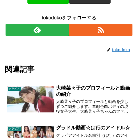
tokodokoをフォローする
tokodoko
関連記事
大崎菜々子のプロフィールと動画
グラビア
の紹介
大崎菜々子のプロフィールと動画を少し
ずつご紹介します。童顔色白ボディの現
役女子大生、大崎菜々子ちゃんのファー
ストイメージ！菜々子ちゃんの前向きで
人懐っこい性格と可愛らしい笑顔でみん
なを癒します。ファースト作品ながら衣
グラドル動画☆は行のアイドル☆
グラビア
装も大胆で積極的！プロフィール：おお
グラビアアイドル名前別（は行）のアイ
さきななこ/1997年4月11日生まれ/出身地