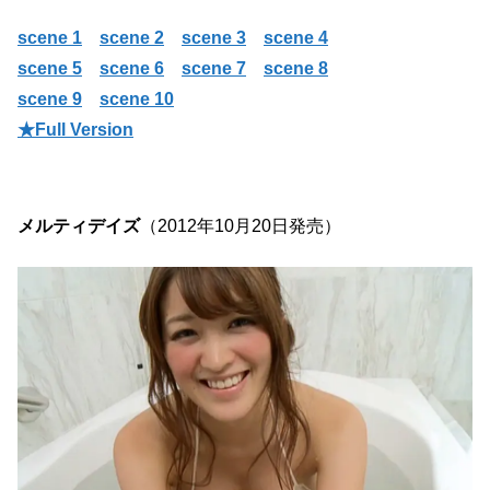
scene 1
scene 2
scene 3
scene 4
scene 5
scene 6
scene 7
scene 8
scene 9
scene 10
★Full Version
メルティデイズ
（2012年10月20日発売）