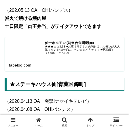
（202.05.13 OA OH!バンデス）
炭火で焼ける焼肉屋
土日限定「肉王弁当」がテイクアウトできます
仙一ホルモン (勾当台公園/焼肉)
★★★☆☆3.38 ■お店オリジナルの味付けホルモンが大人
気！タレをつけずに、そのままどうぞ！！ ■予算(夜):
￥6,000～￥7,999
tabelog.com
★ステーキハウス仙[青葉区錦町]
（2020.04.13 OA 突撃!ナマイキテレビ）
（2020.04.08 OA OH!バンデス）
（2020.02.29 OA あらあらかしこ）
厳選の黒毛和牛ステーキが食べられる
メニュー
ホーム
検索
トップ
サイドバー