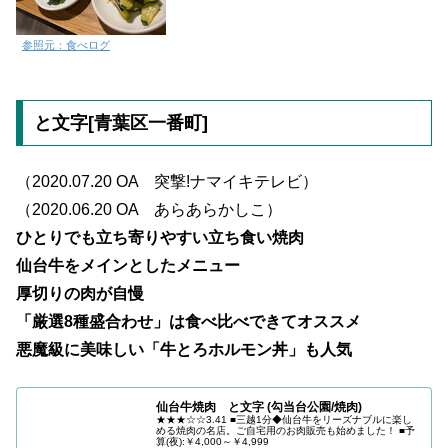
参照元：食べログ
と文字[青葉区一番町]
（2020.07.20 OA 突撃!ナマイキテレビ）
（2020.06.20 OA あらあらかしこ）
ひとりでも立ち寄りやすい立ち食い焼肉
仙台牛をメインとしたメニュー
厚切りの肉が自慢
「厳選8種盛合わせ」は
食べ比べできて
オススメ
悪魔級に美味しい「牛とろホルモン丼」も人気
仙台牛焼肉 と文字 (勾当台公園/焼肉)
★★★☆☆3.41 ■三越1分◆仙台牛をリーズナブルに楽し
める焼肉の名店。ご自宅用のお肉販売も始めました！ ■予
算(夜):￥4,000～￥4,999