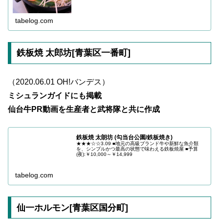
tabelog.com
鉄板焼 太郎坊[青葉区一番町]
（2020.06.01 OH!バンデス）
ミシュランガイドにも掲載
仙台牛PR動画を生産者と武将隊と共に作成
鉄板焼 太朗坊 (勾当台公園/鉄板焼き)
★★★☆☆3.09 ■地元の高級ブランド牛や新鮮な魚介類
を、シンプルかつ最高の状態で味わえる鉄板焼屋 ■予算
(夜):￥10,000～￥14,999
tabelog.com
仙一ホルモン[青葉区国分町]