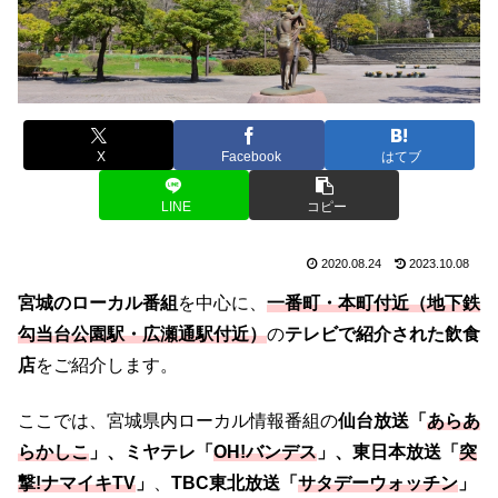
X
Facebook
はてブ
LINE
コピー
2020.08.24
2023.10.08
宮城のローカル番組
を中心に、
一番町・本町付近（地下鉄
勾当台公園駅・広瀬通駅付近）
の
テレビで紹介された飲食
店
をご紹介します。
ここでは、宮城県内ローカル情報番組の
仙台放送「
あらあ
らかしこ
」、ミヤテレ「
OH!バンデス
」、東日本放送「
突
撃!ナマイキTV
」
、
TBC東北放送「
サタデーウォッチン
」