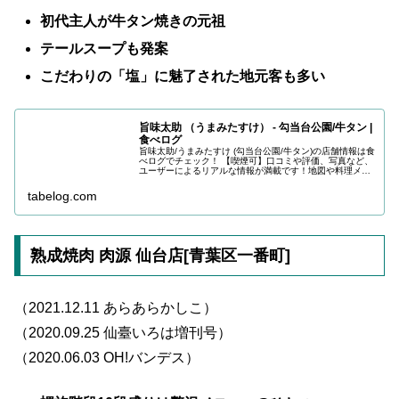
初代主人が牛タン焼きの元祖
テールスープも発案
こだわりの「塩」に魅了された地元客も多い
旨味太助 （うまみたすけ） - 勾当台公園/牛タン |
食べログ
旨味太助/うまみたすけ (勾当台公園/牛タン)の店舗情報は食
べログでチェック！ 【喫煙可】口コミや評価、写真など、
ユーザーによるリアルな情報が満載です！地図や料理メニ
ューなどの詳細情報も充実。
tabelog.com
熟成焼肉 肉源 仙台店[青葉区一番町]
（2021.12.11 あらあらかしこ）
（2020.09.25 仙臺いろは増刊号）
（2020.06.03 OH!バンデス）