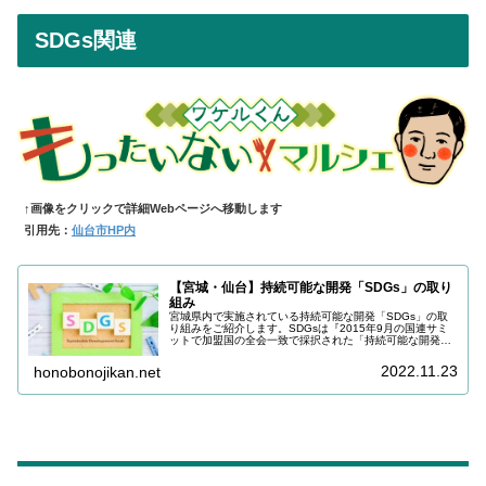
SDGs関連
↑画像をクリックで詳細Webページへ移動します
引用先：
仙台市HP内
【宮城・仙台】持続可能な開発「SDGs」の取り
組み
宮城県内で実施されている持続可能な開発「SDGs」の取
り組みをご紹介します。SDGsは『2015年9月の国連サミ
ットで加盟国の全会一致で採択された「持続可能な開発の
ための2030アジェンダ」に記載された，2030年までに持
続可能でよりよい世界を目指す国際目標』です。
2022.11.23
honobonojikan.net