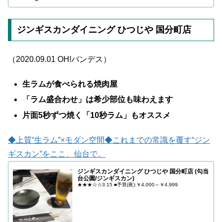
ジンギスカンダイニング ひつじや 国分町店
（2020.09.01 OH!バンデス）
生ラムが食べられる焼肉屋
「ラム盛合わせ」は希少部位も味わえます
片面5秒ずつ焼く「10秒ラム」もオススメ
◆上質“生ラム”×モダン空間◆これまでの常識を覆す“ジン
ギスカン”をここ、仙台で。
ジンギスカンダイニング ひつじや 国分町店 (勾当
台公園/ジンギスカン)
★★★☆☆3.15 ■予算(夜):￥4,000～￥4,999