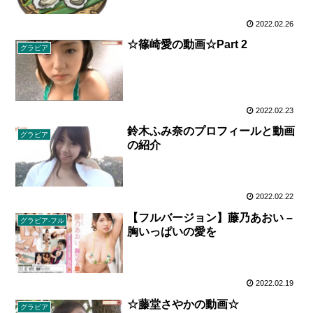
2022.02.26
☆篠崎愛の動画☆Part 2
グラビア
2022.02.23
鈴木ふみ奈のプロフィールと動画
グラビア
の紹介
2022.02.22
【フルバージョン】藤乃あおい –
グラビア-フル
胸いっぱいの愛を
2022.02.19
☆藤堂さやかの動画☆
グラビア