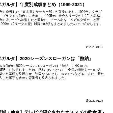
ベガルタ】年度別成績まとめ（1999-2021）
88年に創部した「東北電力サッカー部」が前身にあり、1994年にクラブ
「ブランメル仙台」に改称し、1995年に社会人リーグからJFLへ昇格。
99年にJリーグへ加盟したと同時に、チーム名を「ベガルタ仙台」と変
1999年（Jリーグ加盟）以降の成績をまとめましたのでご紹介します。
2020.01.31
ベガルタ】2020シーズンスローガンは「熱結」
ルタ仙台の2020シーズンのスローガンは「熱結 LINK to the
TURE」に決定しましたね。熱結（ねっけつ）、全員の情熱を一つに結
築いた基礎を発展させ、強固なものとし、未来につなげる。また、新た
入した選手を含めて背番号も発表されました。
2020.01.29
宮城・仙台】テレビで紹介されたオススメの飲食店 -