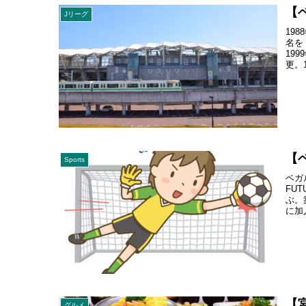
【
Jリーグ
19
名を
19
更。
【
Sports
ベガ
FU
ぶ。
に加
【
グルメ