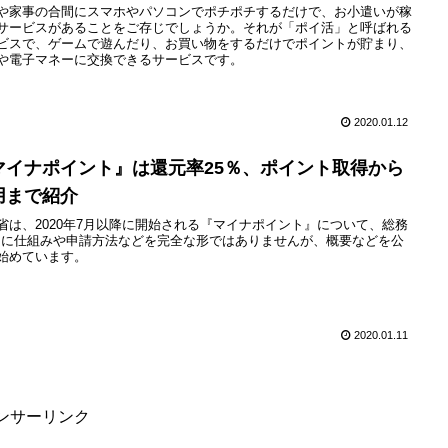
や家事の合間にスマホやパソコンでポチポチするだけで、お小遣いが稼
サービスがあることをご存じでしょうか。それが「ポイ活」と呼ばれる
ビスで、ゲームで遊んだり、お買い物をするだけでポイントが貯まり、
や電子マネーに交換できるサービスです。
2020.01.12
マイナポイント』は還元率25％、ポイント取得から
用まで紹介
省は、2020年7月以降に開始される『マイナポイント』について、総務
Pに仕組みや申請方法などを完全な形ではありませんが、概要などを公
始めています。
2020.01.11
ンサーリンク