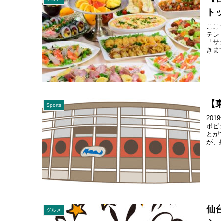
ト
ここ
テレ
「サ
きま
【
Sports
201
ポビ
とが
が、
仙
グルメ