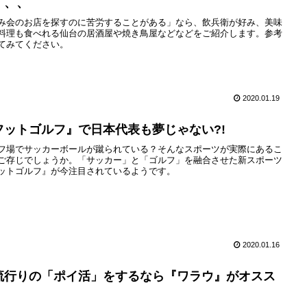
、、、
み会のお店を探すのに苦労することがある」なら、飲兵衛が好み、美味
料理も食べれる仙台の居酒屋や焼き鳥屋などなどをご紹介します。参考
てみてください。
2020.01.19
フットゴルフ』で日本代表も夢じゃない?!
フ場でサッカーボールが蹴られている？そんなスポーツが実際にあるこ
ご存じでしょうか。「サッカー」と「ゴルフ」を融合させた新スポーツ
ットゴルフ』が今注目されているようです。
2020.01.16
流行りの「ポイ活」をするなら『ワラウ』がオスス
！