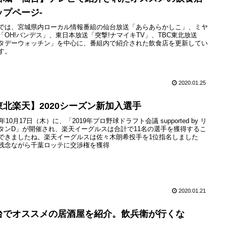
ップページ-
では、宮城県内ローカル情報番組の仙台放送「あらあらかしこ」、ミヤ
「OH!バンデス」、東日本放送「突撃!ナマイキTV」、TBC東北放送
タデーウォッチン」を中心に、番組内で紹介された飲食店を更新してい
す。
2020.01.25
東北楽天】2020シーズン新加入選手
9年10月17日（木）に、「2019年プロ野球ドラフト会議 supported by リ
タンD」が開催され、楽天イーグルスは合計で11名の選手を獲得するこ
できましたね。楽天イーグルスは佐々木朗希投手を1位指名しました
残念ながら千葉ロッテに交渉権を獲得
2020.01.21
台でオススメの居酒屋を紹介。飲兵衛が行くな