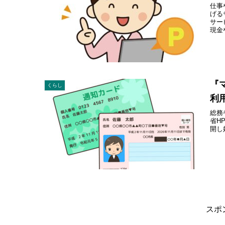
仕事
げる
サー
現金
『
くらし
利
総務
省H
開し
スポ