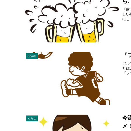
ら
「飲
しい
にし
『
Sports
ゴル
とは
『フ
今
くらし
メ