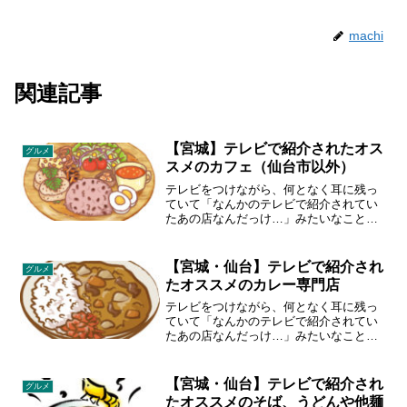
machi
関連記事
【宮城】テレビで紹介されたオス
グルメ
スメのカフェ（仙台市以外）
テレビをつけながら、何となく耳に残っ
ていて「なんかのテレビで紹介されてい
たあの店なんだっけ…」みたいなことあ
りませんか？宮城のローカル情報番組
「あらあらかしこ」「突撃ナマイキTV」
「OH!バンデス」で紹介された飲食店を
【宮城・仙台】テレビで紹介され
グルメ
まとめてみました。
たオススメのカレー専門店
テレビをつけながら、何となく耳に残っ
ていて「なんかのテレビで紹介されてい
たあの店なんだっけ…」みたいなことあ
りませんか？宮城のローカル情報番組
「あらあらかしこ」「突撃ナマイキTV」
「OH!バンデス」で紹介された飲食店を
【宮城・仙台】テレビで紹介され
グルメ
まとめてみました。
たオススメのそば、うどんや他麺