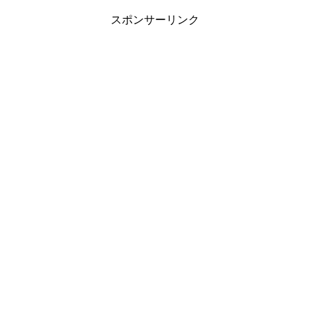
に９２センチＨカップの巨乳が凄いんで
す！そんな彼女とラブラブ、ドキドキし
スポンサーリンク
てみませんか？元気いっぱいの“こひな
な”との甘～いシチュエーションがたっぷ
りです。