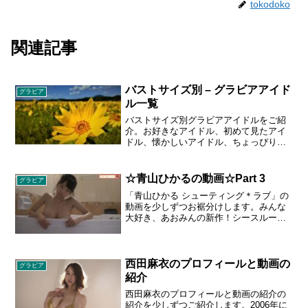
tokodoko
関連記事
バストサイズ別 – グラビアアイド
グラビア
ル一覧
バストサイズ別グラビアアイドルをご紹
介。お好きなアイドル、初めて見たアイ
ドル、懐かしいアイドル、ちょっぴりセ
クシーなアイドルを見て、癒しの時間を
お過ごしいただけると嬉しいです。目の
保養にどうぞお召し上がりください。
☆青山ひかるの動画☆Part 3
グラビア
「青山ひかる シューティング＊ラブ」の
動画を少しずつお裾分けします。みんな
大好き、あおみんの新作！シースルーや
迷彩制服などマニアックな衣装も取り込
んだ入魂の新作イメージ！／１９９３年
６月１３日誕生／Ｔ１５４／Ｂ９５・Ｗ
５９・Ｈ９０／趣味：ゲーム、コスプレ
西田麻衣のプロフィールと動画の
グラビア
紹介
西田麻衣のプロフィールと動画の紹介の
紹介を少しずつご紹介します。2006年に