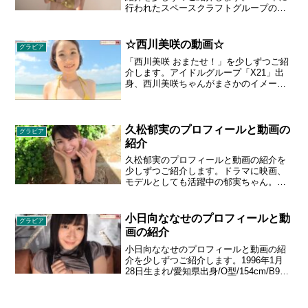
行われたスペースクラフトグループの
「水着グラビアオーディション」で、応
募総数3152人の中からグランプリを受
賞。週刊ヤングサンデーでグラビアアイ
☆西川美咲の動画☆
グラビア
ドルとしてデビューした。1989年3月23
「西川美咲 おまたせ！」を少しずつご紹
日生まれ 京都府八幡市出身 O型 身長 158
介します。アイドルグループ「X21」出
cm スリーサイズ 105 - 58 - 81 cm Iカッ
身、西川美咲ちゃんがまさかのイメージ
プ
作品降臨！昨年「週刊プレイボーイ」に
グラビアが掲載されるや、ボリューム感
のあるバストに話題騒然。刮目せよ！こ
れが次世代Gカップ9頭身プロポーション
久松郁実のプロフィールと動画の
グラビア
だ！！生年月日:1994年9月14日／星座:お
紹介
とめ座／血液型:AB型／サイズ:T152／
久松郁実のプロフィールと動画の紹介を
B82／W57／H82
少しずつご紹介します。ドラマに映画、
モデルとしても活躍中の郁実ちゃん。ス
タイル抜群の完璧ボディで今、グラビア
界で注目を浴びる彼女の１ｓｔイメージ
映像が遂に登場！テニスで遊ぶ少女らし
小日向ななせのプロフィールと動
グラビア
い可愛い笑顔から、ふと魅せる大人の表
画の紹介
情まで水着姿満載の映像をお楽しみ下さ
い！
小日向ななせのプロフィールと動画の紹
介を少しずつご紹介します。1996年1月
28日生まれ/愛知県出身/O型/154cm/B92 -
W60 - H90 cm/Hカップ。放課後プリンセ
スの候補生ユニット“放プリユース”で活躍
中の小日向ななせちゃん。清楚な顔立ち