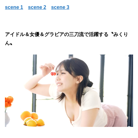
scene 1
scene 2
scene 3
アイドル＆女優＆グラビアの三刀流で活躍する〝みくり
ん〟