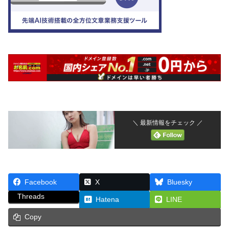
＼ 最新情報をチェック ／
Facebook
X
Bluesky
Threads
Hatena
LINE
Copy