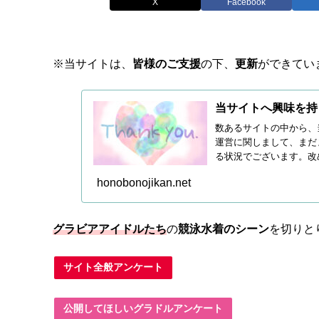
X
Facebook
※当サイトは、
皆様のご支援
の下、
更新
ができてい
当サイトへ興味を持
数あるサイトの中から、
運営に関しまして、まだ
る状況でございます。改
続き皆...
honobonojikan.net
グラビアアイドルたち
の
競泳水着のシーン
を切りと
サイト全般アンケート
公開してほしいグラドルアンケート