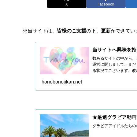
X
Facebook
※当サイトは、
皆様のご支援
の下、
更新
ができてい
当サイトへ興味を持
数あるサイトの中から、
運営に関しまして、まだ
る状況でございます。改
続き皆...
honobonojikan.net
★厳選グラビア動画
グラビアアイドルたちの