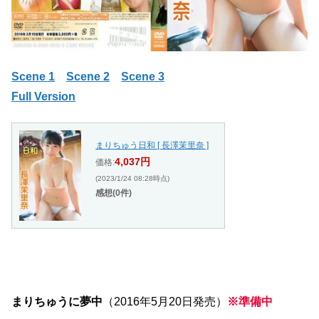
Scene 1
Scene 2
Scene 3
Full Version
まりちゅう日和 [ 長澤茉里奈 ]
4,037円
価格:
(2023/1/24 08:28時点)
感想(0件)
まりちゅうに夢中
（2016年5月20日発売）
※準備中