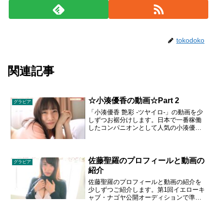
tokodoko
関連記事
☆小湊優香の動画☆Part 2
グラビア
「小湊優香 艶彩 -ツヤイロ-」の動画を少
しずつお裾分けします。日本で一番稼働
したコンパニオンとして人気の小湊優香
ちゃん。その場にいるだけで男を虜にす
る魔性の魅力は、画面越しからもしびれ
るくらい感じとれます。静かで清廉な空
気で際立たせられた濃密なフェロモンを
佐藤聖羅のプロフィールと動画の
グラビア
ご堪能ください。生年月日:1994年10月28
紹介
日／星座:さそり座／血液型:O型／サイ
佐藤聖羅のプロフィールと動画の紹介を
ズ:T158／B90（G）／W60／H85
少しずつご紹介します。第1回イエローキ
ャブ・ナゴヤ公開オーディションで準グ
ランプリに選出。2008年に結成された
SKE48では、第1期生として活動。同グル