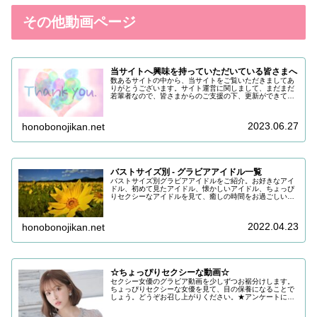
その他動画ページ
当サイトへ興味を持っていただいている皆さまへ
数あるサイトの中から、当サイトをご覧いただきましてあ
りがとうございます。サイト運営に関しまして、まだまだ
若輩者なので、皆さまからのご支援の下、更新ができてい
る状況でございます。改めまして、ご支援いただき、誠に
ありがとうございます。引き続き皆...
2023.06.27
honobonojikan.net
バストサイズ別 - グラビアアイドル一覧
バストサイズ別グラビアアイドルをご紹介。お好きなアイ
ドル、初めて見たアイドル、懐かしいアイドル、ちょっぴ
りセクシーなアイドルを見て、癒しの時間をお過ごしいた
だけると嬉しいです。目の保養にどうぞお召し上がりくだ
さい。
2022.04.23
honobonojikan.net
☆ちょっぴりセクシーな動画☆
セクシー女優のグラビア動画を少しずつお裾分けします。
ちょっぴりセクシーな女優を見て、目の保養になることで
しょう。どうぞお召し上がりください。★アンケートにご
協力をお願いします ご回答いただき、ご希望であればお
礼をお送りしておりますアンケート...