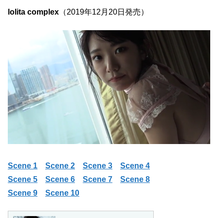
lolita complex
（2019年12月20日発売）
Scene 1
Scene 2
Scene 3
Scene 4
Scene 5
Scene 6
Scene 7
Scene 8
Scene 9
Scene 10