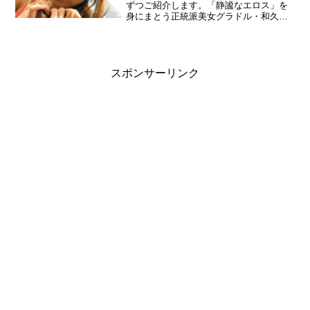
キ。1996年7月15日生まれ／T153.5、
ずつご紹介します。「静謐なエロス」を
B83・W58・H82／神奈川県出身／A型
身にまとう正統派美女グラドル・和久井
雅子の最新イメージ動画作品。憂いを帯
びた表情、しなやかな柔肌、囁くように
誘う声……。大ヒットとなったデビュー
作『イイコトしたい』の世界観を受け継
ぎ、一度見たら好きになる和久井雅子の
スポンサーリンク
魅力をたっぷりと収録！