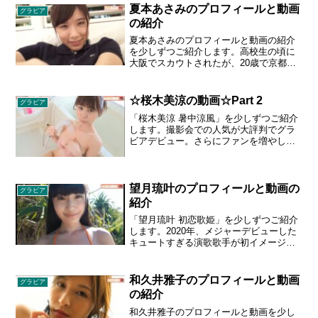
ープを卒業したのち、女優やグラビアア
夏本あさみのプロフィールと動画
グラビア
イドルとして活動。生年月日 1992年4月
の紹介
30日 出身地 三重県 血液型 B型 身長 158
cm スリーサイズ 88 - 58 - 88 cm カップ
夏本あさみのプロフィールと動画の紹介
サイズ G
を少しずつご紹介します。高校生の頃に
大阪でスカウトされたが、20歳で京都か
ら上京した際にタレント活動を開始。
2018年1月1日、自身のTwitterで「夏本あ
さみ」として活動することを報告。身体
☆桜木美涼の動画☆Part 2
グラビア
が柔軟であることがセールスポイント
「桜木美涼 暑中涼風」を少しずつご紹介
で、90度腰を反らせるポーズを「あさみ
します。撮影会での人気が大評判でグラ
ライン」と命名している。生年月日 1993
ビアデビュー。さらにファンを増やし現
年7月1日 出身地 京都府 血液型 O型 身長
在大注目のGカップ美少女・桜木美涼ち
155 cm スリーサイズ 81 - 56 - 81 cm カ
ゃんがエスデジに初登場！まんまるふわ
ップサイズ D
ふわ85cmGカップ、キュッと締まった
55cmのクビレ、プリッと張りよし！形よ
望月琉叶のプロフィールと動画の
グラビア
し！の82cmの桃尻の持ち主。スタイル抜
紹介
群！美涼ちゃんとの甘い二人だけの時間
「望月琉叶 初恋歌姫」を少しずつご紹介
をお楽しみください。
します。2020年、メジャーデビューした
キュートすぎる演歌歌手が初イメージを
リリース！2020年7月に「失恋慕情」で日
本コロムビアからソロデビューした彼
女。週プレやヤンジャンでも今年グラビ
和久井雅子のプロフィールと動画
グラビア
アが載りました。可愛さと色気が両立す
の紹介
る彼女が、水着やそれ以上のセクシーポ
ーズにも挑戦して、演歌ファンはドキド
和久井雅子のプロフィールと動画を少し