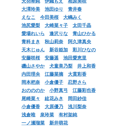
天羽希純
伊織もえ
相原美咲
大澤玲美
池田ゆり
青井春
えなこ
今田美桜
大嶋みく
池尻愛梨
大崎菜々子
太田千晶
愛場れいら
逢沢りな
青山ひかる
青科まき
秋山莉奈
阿久津真央
天木じゅん
新谷姫加
彩川ひなの
安藤咲桜
安藤遥
池田愛恵里
磯山さやか
犬童美乃梨
井上和香
内田理央
江藤菜摘
大貫彩香
岡本杷奈
小倉優子
忍野さら
おのののか
小野真弓
江藤彩也香
尾崎菜々
絃花みき
岡田紗佳
小倉優香
大原優乃
浅川梨奈
浅倉唯
泉玲菜
有村架純
一ノ瀬瑠菜
新井萌花