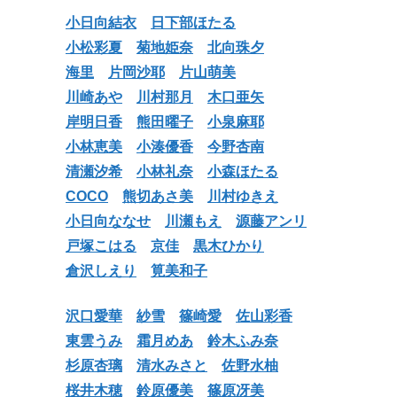
小日向結衣
日下部ほたる
小松彩夏
菊地姫奈
北向珠夕
海里
片岡沙耶
片山萌美
川崎あや
川村那月
木口亜矢
岸明日香
熊田曜子
小泉麻耶
小林恵美
小湊優香
今野杏南
清瀬汐希
小林礼奈
小森ほたる
COCO
熊切あさ美
川村ゆきえ
小日向ななせ
川瀬もえ
源藤アンリ
戸塚こはる
京佳
黒木ひかり
倉沢しえり
筧美和子
沢口愛華
紗雪
篠崎愛
佐山彩香
東雲うみ
霜月めあ
鈴木ふみ奈
杉原杏璃
清水みさと
佐野水柚
桜井木穂
鈴原優美
篠原冴美