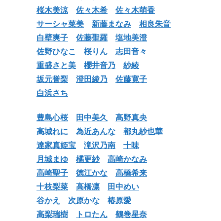
桜木美涼
佐々木希
佐々木萌香
サーシャ菜美
新藤まなみ
相良朱音
白壁爽子
佐藤聖羅
塩地美澄
佐野ひなこ
桜りん
志田音々
重盛さと美
櫻井音乃
紗綾
坂元誉梨
澄田綾乃
佐藤寛子
白浜さち
豊島心桜
田中美久
髙野真央
高城れに
為近あんな
都丸紗也華
達家真姫宝
滝沢乃南
十味
月城まゆ
橘更紗
高崎かなみ
高崎聖子
徳江かな
高橋希来
十枝梨菜
高橋凛
田中めい
谷かえ
次原かな
椿原愛
高梨瑞樹
トロたん
鶴巻星奈