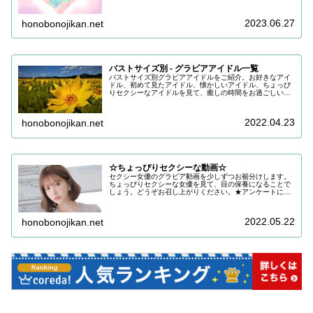
る状況でございます。改めまして、ご支援いただき、誠に
ありがとうございます。引き続き皆...
2023.06.27
honobonojikan.net
バストサイズ別 - グラビアアイドル一覧
バストサイズ別グラビアアイドルをご紹介。お好きなアイ
ドル、初めて見たアイドル、懐かしいアイドル、ちょっぴ
りセクシーなアイドルを見て、癒しの時間をお過ごしいた
だけると嬉しいです。目の保養にどうぞお召し上がりくだ
さい。
2022.04.23
honobonojikan.net
☆ちょっぴりセクシーな動画☆
セクシー女優のグラビア動画を少しずつお裾分けします。
ちょっぴりセクシーな女優を見て、目の保養になることで
しょう。どうぞお召し上がりください。★アンケートにご
協力をお願いします ご回答いただき、ご希望であればお
礼をお送りしておりますアンケート...
2022.05.22
honobonojikan.net