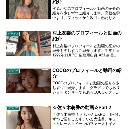
紹介
たを指導＆魅了しちゃいます。
次原かなのプロフィールと動画の紹介の
紹介を少しずつご紹介します。高校在学
中より、フィットから数回にわたりスカ
ウトを受けていた。2003年9月号『スコ
ラ』の企画『全国夏の白ビキニクィーン
決戦大会』でグラビアデビュー。趣味は
村上友梨のプロフィールと動画の
グラビア
ショッピング、ゲーム、漫画、半身浴。
紹介
1984年8月25日生まれ 東京都出身 O型 身
長 158cm スリーサイズ 87 - 60 - 88 cm
村上友梨のプロフィールと動画の紹介の
Gカップ
紹介を少しずつご紹介します。生年月日
1992年11月7日 広島県出身 A型 身長
165cm スリーサイズ 89 - 58 - 84 cm Eカ
ップ 2006年に地元・広島でスカウトさ
れ、同年12月にオムニバス写真集『スク
COCOのプロフィールと動画の紹
グラビア
ールガール6×7』でデビュー。2009年1
介
月、プロレス興行のハッスルによる“日本
ハッスル化計画”の一環として、2008年4
COCOのプロフィールと動画の紹介を少
月から連載中のケータイ小説『ラブ&ハッ
しずつご紹介します。グラドルでもあり
スル』を舞台化した「ハッスルガール
ショーダンサーでもあるCOCOがグラビ
ズ」で舞台女優デビュー。2018年12月3
ア復帰＆1年ぶりのイメージをリリー
日発売の週刊プレイボーイ51号のラスト
ス！！モデルとして最も理想的な、美し
グラビアをもって、グラビアアイドルか
くビルドアップされた肢体が淫靡に躍動
☆佐々木萌香の動画☆Part 2
グラビア
らは卒業。
します！！生年月日:1994年9月11日／星
「佐々木萌香 もえちゃんEXPO」を少し
座:おとめ座／血液型:B型／サイズ:T162
ずつご紹介します。いま大注目、キュー
／B90（F）W58／H92
ト系レースクイーンのファーストイメー
ジ 甘い笑顔でみんなをメロメロしてしま