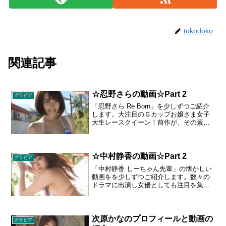
tokodoko
関連記事
☆忍野さらの動画☆Part 2
グラビア
「忍野さら Re Born」を少しずつご紹介
します。大注目のＧカップお嬢さま女子
大生レースクイーン！前作が、その素材
の高さから話題になった彼女。特技のク
ラシックバレエを生かしたレオタード姿
や、Ｇカップバストが揺れまくるビキニ
姿など、ため息のでるような素晴らしい
☆中村静香の動画☆Part 2
グラビア
映像のオンパレードです。１９９５年６
「中村静香 しーちゃん先輩」の懐かしい
月３日生まれ／Ｔ１６４、Ｂ９１・Ｗ５
動画をを少しずつご紹介します。数々の
７・Ｈ８１／東京都出身
ドラマに出演し女優としても注目を集め
る中村静香ちゃん。愛らしい顔立ち、８
８センチのぷるるんバストはもちろん、
くびれたウェスト、すらっと伸びた美脚
など、どこをとっても一級品！磨きぬか
次原かなのプロフィールと動画の
グラビア
れた“しーちゃん”が先輩ＯＬになってあな