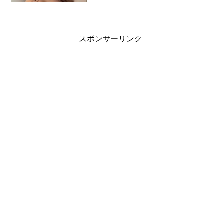
う魔性の魅力を持つモエカちゃんが、グ
ラビアに初挑戦です。1997年11月22日生
まれ／T160cm、B80・W62・H87／埼玉
県出身
スポンサーリンク