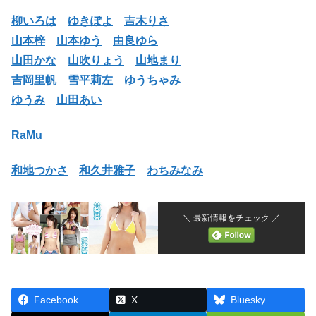
柳いろは
ゆきぽよ
吉木りさ
山本梓
山本ゆう
由良ゆら
山田かな
山吹りょう
山地まり
吉岡里帆
雪平莉左
ゆうちゃみ
ゆうみ
山田あい
RaMu
和地つかさ
和久井雅子
わちみなみ
＼ 最新情報をチェック ／
Facebook
X
Bluesky