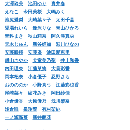
大澤玲美
池田ゆり
青井春
えなこ
今田美桜
大嶋みく
池尻愛梨
大崎菜々子
太田千晶
愛場れいら
逢沢りな
青山ひかる
青科まき
秋山莉奈
阿久津真央
天木じゅん
新谷姫加
彩川ひなの
安藤咲桜
安藤遥
池田愛恵里
磯山さやか
犬童美乃梨
井上和香
内田理央
江藤菜摘
大貫彩香
岡本杷奈
小倉優子
忍野さら
おのののか
小野真弓
江藤彩也香
尾崎菜々
絃花みき
岡田紗佳
小倉優香
大原優乃
浅川梨奈
浅倉唯
泉玲菜
有村架純
一ノ瀬瑠菜
新井萌花