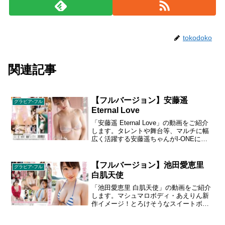
tokodoko
関連記事
【フルバージョン】安藤遥
グラビア-フル
Eternal Love
「安藤遥 Eternal Love」の動画をご紹介
します。タレントや舞台等、マルチに幅
広く活躍する安藤遥ちゃんがI-ONEに登
場。無医村にやってきた女医“遥”とそこで
出会った少年との淡く危うい恋物語。特
徴的な猫顔とポッテリとした唇が、貴方
【フルバージョン】池田愛恵里
グラビア-フル
を妖艶な世界にいざないます。
白肌天使
「池田愛恵里 白肌天使」の動画をご紹介
します。マシュマロボディ・あえりん新
作イメージ！とろけそうなスイートボデ
ィを、小さいビキニでギューギューしめ
た新作です。１９９０年７月２９日生ま