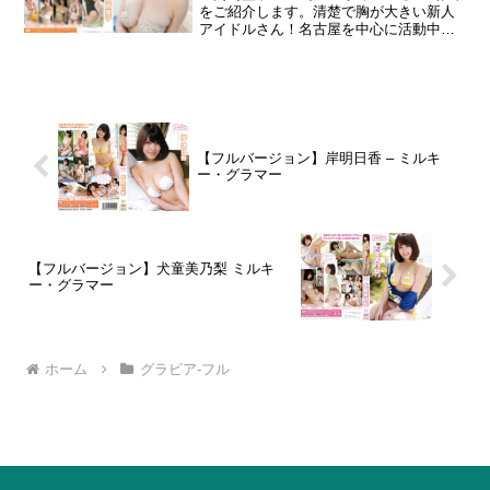
叶えます。
をご紹介します。清楚で胸が大きい新人
アイドルさん！名古屋を中心に活動中の
アイドルグループ「ＣＡＭＯＵＦＬＡＧ
Ｅ」のメンバー。１９９３年５月１３日
生まれ／サイズ：Ｔ１５６、Ｂ８７・Ｗ
５９・Ｈ９０／愛知県出身
【フルバージョン】岸明日香 – ミルキ
ー・グラマー
【フルバージョン】犬童美乃梨 ミルキ
ー・グラマー
ホーム
グラビア-フル