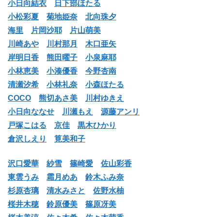
小日向結衣
日下部ほたる
小松彩夏
菊地姫奈
北向珠夕
海里
片岡沙耶
片山萌美
川崎あや
川村那月
木口亜矢
岸明日香
熊田曜子
小泉麻耶
小林恵美
小湊優香
今野杏南
清瀬汐希
小林礼奈
小森ほたる
COCO
熊切あさ美
川村ゆきえ
小日向ななせ
川瀬もえ
源藤アンリ
戸塚こはる
京佳
黒木ひかり
倉沢しえり
筧美和子
沢口愛華
紗雪
篠崎愛
佐山彩香
東雲うみ
霜月めあ
鈴木ふみ奈
杉原杏璃
清水みさと
佐野水柚
桜井木穂
鈴原優美
篠原冴美