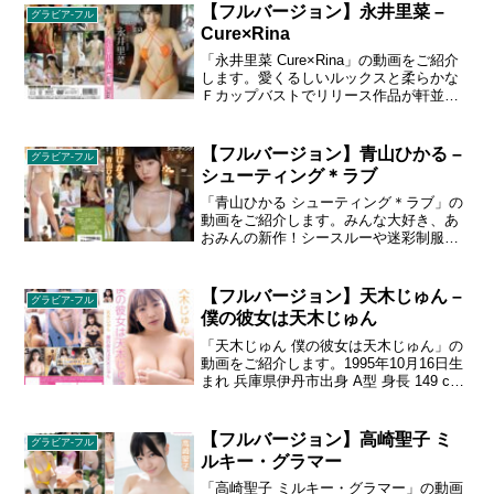
れ／Ｔ１６６、Ｂ９２・Ｗ６０・Ｈ８９
【フルバージョン】永井里菜 –
グラビア-フル
／Ａ型／滋賀県出身
Cure×Rina
「永井里菜 Cure×Rina」の動画をご紹介
します。愛くるしいルックスと柔らかな
Ｆカップバストでリリース作品が軒並み
ヒットしている永井里菜ちゃん。ナース
になって、患者さんにたっぷりご奉仕。
ビキニやスカスカワンピの定番はもちろ
【フルバージョン】青山ひかる –
グラビア-フル
ん、初めてのバニー姿など衣装も満載。
シューティング＊ラブ
里菜ちゃんの優しさオーラに癒されてく
ださい。
「青山ひかる シューティング＊ラブ」の
動画をご紹介します。みんな大好き、あ
おみんの新作！シースルーや迷彩制服な
どマニアックな衣装も取り込んだ入魂の
新作イメージ！／１９９３年６月１３日
誕生／Ｔ１５４／Ｂ９５・Ｗ５９・Ｈ９
【フルバージョン】天木じゅん –
グラビア-フル
０／趣味：ゲーム、コスプレ／特技：空
僕の彼女は天木じゅん
手、水泳
「天木じゅん 僕の彼女は天木じゅん」の
動画をご紹介します。1995年10月16日生
まれ 兵庫県伊丹市出身 A型 身長 149 cm
スリーサイズ 95 - 59 - 93 cm Iカップ
4th写真集「生」が大好評発売中のグラド
ル・天木じゅん。男子垂涎のIカップ二次
【フルバージョン】高崎聖子 ミ
グラビア-フル
元ボディで人気の彼女が僕の彼女だった
ルキー・グラマー
なら…。写真集とリンクした世界で、人
気グラドルとイチャイチャ妄想デートを
「高崎聖子 ミルキー・グラマー」の動画