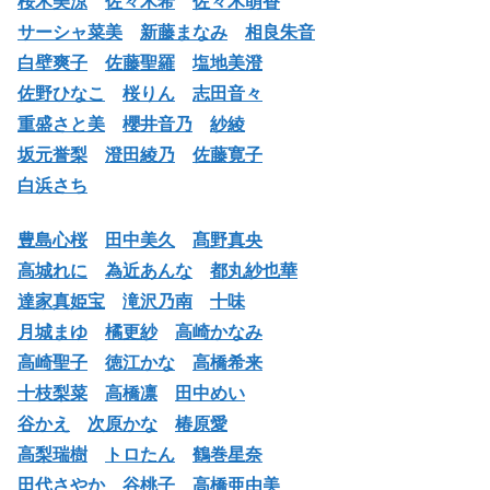
桜木美涼
佐々木希
佐々木萌香
サーシャ菜美
新藤まなみ
相良朱音
白壁爽子
佐藤聖羅
塩地美澄
佐野ひなこ
桜りん
志田音々
重盛さと美
櫻井音乃
紗綾
坂元誉梨
澄田綾乃
佐藤寛子
白浜さち
豊島心桜
田中美久
髙野真央
高城れに
為近あんな
都丸紗也華
達家真姫宝
滝沢乃南
十味
月城まゆ
橘更紗
高崎かなみ
高崎聖子
徳江かな
高橋希来
十枝梨菜
高橋凛
田中めい
谷かえ
次原かな
椿原愛
高梨瑞樹
トロたん
鶴巻星奈
田代さやか
谷桃子
高橋亜由美