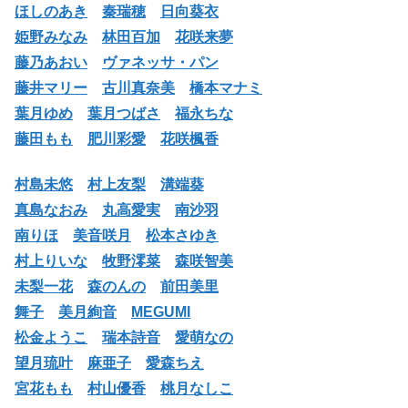
ほしのあき
秦瑞穂
日向葵衣
姫野みなみ
林田百加
花咲来夢
藤乃あおい
ヴァネッサ・パン
藤井マリー
古川真奈美
橋本マナミ
葉月ゆめ
葉月つばさ
福永ちな
藤田もも
肥川彩愛
花咲楓香
村島未悠
村上友梨
溝端葵
真島なおみ
丸高愛実
南沙羽
南りほ
美音咲月
松本さゆき
村上りいな
牧野澪菜
森咲智美
未梨一花
森のんの
前田美里
舞子
美月絢音
MEGUMI
松金ようこ
瑞本詩音
愛萌なの
望月琉叶
麻亜子
愛森ちえ
宮花もも
村山優香
桃月なしこ