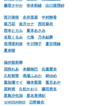
藤堂さやか
寺本莉緒
出口亜理紗
西川美咲
永井里菜
中村静香
菜乃花
奈月セナ
西田麻衣
西本ヒカル
夏本あさみ
名取くるみ
七海
乃木結夢
長澤茉利奈
中川翔子
夏目理緒
夏来唯
福井梨莉華
花咲れあ
本郷柚巴
比嘉愛未
久松郁実
馬場ふみか
林ゆめ
葉加瀬マイ
橋本梨菜
葉月あや
原幹恵
久松かおり
藤田恵名
星島沙也加
星名美津紀
☆HOSHINO
日野麻衣