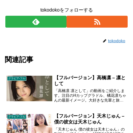
tokodokoをフォローする
tokodoko
関連記事
【フルバージョン】高橋凛 – 凛と
グラビア-フル
して
「高橋凛 凛として」の動画をご紹介しま
す。注目のHカップグラドル、橘花凛ちゃ
んの最新イメージ。大好きな先輩と旅行
に出かけた凛ちゃんが嬉しそうにはしゃ
ぐ姿が男心をギュンギュンさせる！柔ら
かそうなバストにロックオン
【フルバージョン】天木じゅん –
グラビア-フル
僕の彼女は天木じゅん
「天木じゅん 僕の彼女は天木じゅん」の