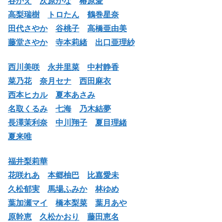
谷かえ
次原かな
椿原愛
高梨瑞樹
トロたん
鶴巻星奈
田代さやか
谷桃子
高橋亜由美
藤堂さやか
寺本莉緒
出口亜理紗
西川美咲
永井里菜
中村静香
菜乃花
奈月セナ
西田麻衣
西本ヒカル
夏本あさみ
名取くるみ
七海
乃木結夢
長澤茉利奈
中川翔子
夏目理緒
夏来唯
福井梨莉華
花咲れあ
本郷柚巴
比嘉愛未
久松郁実
馬場ふみか
林ゆめ
葉加瀬マイ
橋本梨菜
葉月あや
原幹恵
久松かおり
藤田恵名