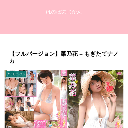
ほのぼのじかん
【フルバージョン】菜乃花 – もぎたてナノ
カ
グラビア-フル