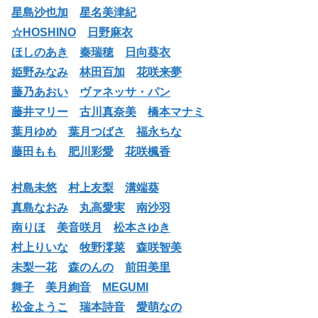
星島沙也加
星名美津紀
☆HOSHINO
日野麻衣
ほしのあき
秦瑞穂
日向葵衣
姫野みなみ
林田百加
花咲来夢
藤乃あおい
ヴァネッサ・パン
藤井マリー
古川真奈美
橋本マナミ
葉月ゆめ
葉月つばさ
福永ちな
藤田もも
肥川彩愛
花咲楓香
村島未悠
村上友梨
溝端葵
真島なおみ
丸高愛実
南沙羽
南りほ
美音咲月
松本さゆき
村上りいな
牧野澪菜
森咲智美
未梨一花
森のんの
前田美里
舞子
美月絢音
MEGUMI
松金ようこ
瑞本詩音
愛萌なの