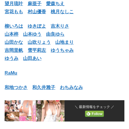
望月琉叶
麻亜子
愛森ちえ
宮花もも
村山優香
桃月なしこ
柳いろは
ゆきぽよ
吉木りさ
山本梓
山本ゆう
由良ゆら
山田かな
山吹りょう
山地まり
吉岡里帆
雪平莉左
ゆうちゃみ
ゆうみ
山田あい
RaMu
和地つかさ
和久井雅子
わちみなみ
＼ 最新情報をチェック ／