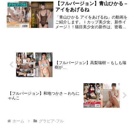
どの衣装をふんだんに盛り込みました。
【フルバージョン】青山ひかる –
グラビア-フル
しっとりとした大人の色気に癒されてく
アイをあげるね
ださい。1989年11月17日生まれ 長野県長
野市出身 AB型 身長 160 cm スリーサイ
「青山ひかる アイをあげるね」の動画を
ズ 84 - 58 - 86 cm Dカップ。
ご紹介します。Ｉカップ美少女、新作イ
メージ！！猫目美少女の新作は、密着感
を大事にした作りになっており、いまま
で以上に彼女を身近に感じられます。１
９９３年６月１３日生まれ／Ｔ１５４ｃ
ｍ、Ｂ９５・Ｗ５９・Ｈ９０／長崎県出
身／Ａ型／特技：空手、水泳趣味：ゲー
ム、動物へのアテレコ
【フルバージョン】高梨瑞樹 – もしも瑞
樹が…
【フルバージョン】和地つかさ – わちに
ゃんこ
ホーム
グラビア-フル