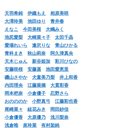
天羽希純
伊織もえ
相原美咲
大澤玲美
池田ゆり
青井春
えなこ
今田美桜
大嶋みく
池尻愛梨
大崎菜々子
太田千晶
愛場れいら
逢沢りな
青山ひかる
青科まき
秋山莉奈
阿久津真央
天木じゅん
新谷姫加
彩川ひなの
安藤咲桜
安藤遥
池田愛恵里
磯山さやか
犬童美乃梨
井上和香
内田理央
江藤菜摘
大貫彩香
岡本杷奈
小倉優子
忍野さら
おのののか
小野真弓
江藤彩也香
尾崎菜々
絃花みき
岡田紗佳
小倉優香
大原優乃
浅川梨奈
浅倉唯
泉玲菜
有村架純