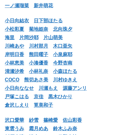
一ノ瀬瑠菜
新井萌花
小日向結衣
日下部ほたる
小松彩夏
菊地姫奈
北向珠夕
海里
片岡沙耶
片山萌美
川崎あや
川村那月
木口亜矢
岸明日香
熊田曜子
小泉麻耶
小林恵美
小湊優香
今野杏南
清瀬汐希
小林礼奈
小森ほたる
COCO
熊切あさ美
川村ゆきえ
小日向ななせ
川瀬もえ
源藤アンリ
戸塚こはる
京佳
黒木ひかり
倉沢しえり
筧美和子
沢口愛華
紗雪
篠崎愛
佐山彩香
東雲うみ
霜月めあ
鈴木ふみ奈