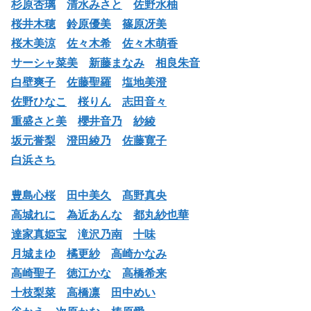
杉原杏璃
清水みさと
佐野水柚
桜井木穂
鈴原優美
篠原冴美
桜木美涼
佐々木希
佐々木萌香
サーシャ菜美
新藤まなみ
相良朱音
白壁爽子
佐藤聖羅
塩地美澄
佐野ひなこ
桜りん
志田音々
重盛さと美
櫻井音乃
紗綾
坂元誉梨
澄田綾乃
佐藤寛子
白浜さち
豊島心桜
田中美久
髙野真央
高城れに
為近あんな
都丸紗也華
達家真姫宝
滝沢乃南
十味
月城まゆ
橘更紗
高崎かなみ
高崎聖子
徳江かな
高橋希来
十枝梨菜
高橋凛
田中めい