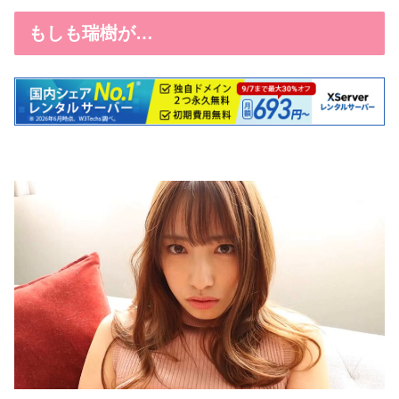
もしも瑞樹が…