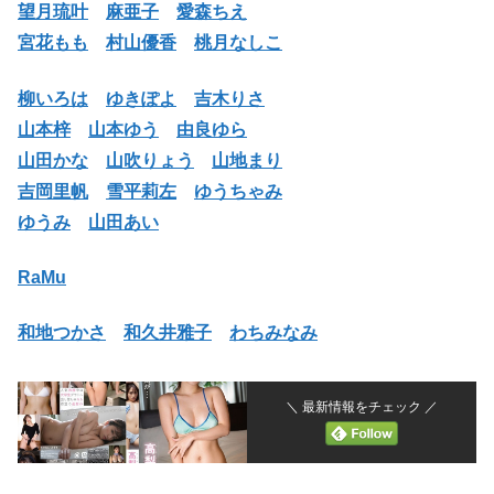
望月琉叶
麻亜子
愛森ちえ
宮花もも
村山優香
桃月なしこ
柳いろは
ゆきぽよ
吉木りさ
山本梓
山本ゆう
由良ゆら
山田かな
山吹りょう
山地まり
吉岡里帆
雪平莉左
ゆうちゃみ
ゆうみ
山田あい
RaMu
和地つかさ
和久井雅子
わちみなみ
＼ 最新情報をチェック ／