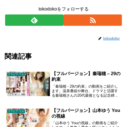
tokodokoをフォローする
tokodoko
関連記事
【フルバージョン】秦瑞穂 – 29の
グラビア-フル
約束
「秦瑞穂 - 29の約束」の動画をご紹介し
ます。温泉番組や舞台、ドラマと活躍す
る秦瑞穂さんの20代最後となる記念碑的
作品。今回は『メモリアル』をテーマに
CA、ウェディングドレス、ボンテージな
どの衣装をふんだんに盛り込みました。
【フルバージョン】山本ゆう You
グラビア-フル
しっとりとした大人の色気に癒されてく
の視線
ださい。1989年11月17日生まれ 長野県長
野市出身 AB型 身長 160 cm スリーサイ
「山本ゆう Youの視線」の動画をご紹介