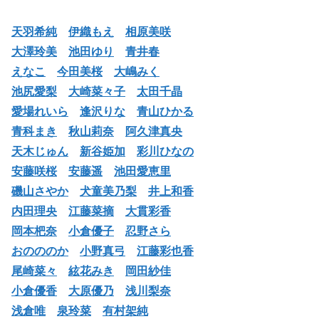
天羽希純
伊織もえ
相原美咲
大澤玲美
池田ゆり
青井春
えなこ
今田美桜
大嶋みく
池尻愛梨
大崎菜々子
太田千晶
愛場れいら
逢沢りな
青山ひかる
青科まき
秋山莉奈
阿久津真央
天木じゅん
新谷姫加
彩川ひなの
安藤咲桜
安藤遥
池田愛恵里
磯山さやか
犬童美乃梨
井上和香
内田理央
江藤菜摘
大貫彩香
岡本杷奈
小倉優子
忍野さら
おのののか
小野真弓
江藤彩也香
尾崎菜々
絃花みき
岡田紗佳
小倉優香
大原優乃
浅川梨奈
浅倉唯
泉玲菜
有村架純