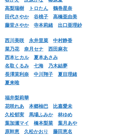
高梨瑞樹
トロたん
鶴巻星奈
田代さやか
谷桃子
高橋亜由美
藤堂さやか
寺本莉緒
出口亜理紗
西川美咲
永井里菜
中村静香
菜乃花
奈月セナ
西田麻衣
西本ヒカル
夏本あさみ
名取くるみ
七海
乃木結夢
長澤茉利奈
中川翔子
夏目理緒
夏来唯
福井梨莉華
花咲れあ
本郷柚巴
比嘉愛未
久松郁実
馬場ふみか
林ゆめ
葉加瀬マイ
橋本梨菜
葉月あや
原幹恵
久松かおり
藤田恵名