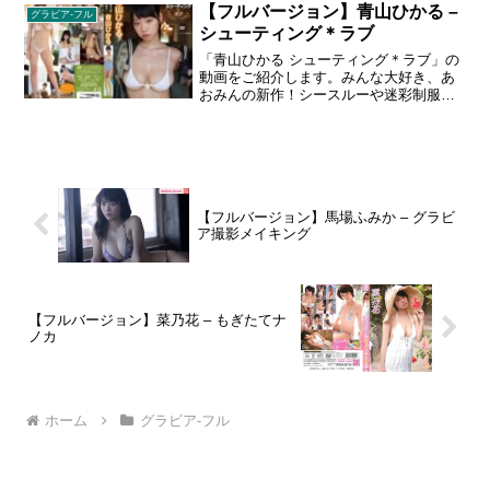
とちょぴりセクシーなところを皆さんに
【フルバージョン】青山ひかる –
グラビア-フル
お届けします。
シューティング＊ラブ
「青山ひかる シューティング＊ラブ」の
動画をご紹介します。みんな大好き、あ
おみんの新作！シースルーや迷彩制服な
どマニアックな衣装も取り込んだ入魂の
新作イメージ！／１９９３年６月１３日
誕生／Ｔ１５４／Ｂ９５・Ｗ５９・Ｈ９
０／趣味：ゲーム、コスプレ／特技：空
手、水泳
【フルバージョン】馬場ふみか – グラビ
ア撮影メイキング
【フルバージョン】菜乃花 – もぎたてナ
ノカ
ホーム
グラビア-フル