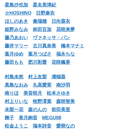
星島沙也加
星名美津紀
☆HOSHINO
日野麻衣
ほしのあき
秦瑞穂
日向葵衣
姫野みなみ
林田百加
花咲来夢
藤乃あおい
ヴァネッサ・パン
藤井マリー
古川真奈美
橋本マナミ
葉月ゆめ
葉月つばさ
福永ちな
藤田もも
肥川彩愛
花咲楓香
村島未悠
村上友梨
溝端葵
真島なおみ
丸高愛実
南沙羽
南りほ
美音咲月
松本さゆき
村上りいな
牧野澪菜
森咲智美
未梨一花
森のんの
前田美里
舞子
美月絢音
MEGUMI
松金ようこ
瑞本詩音
愛萌なの