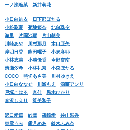
一ノ瀬瑠菜
新井萌花
小日向結衣
日下部ほたる
小松彩夏
菊地姫奈
北向珠夕
海里
片岡沙耶
片山萌美
川崎あや
川村那月
木口亜矢
岸明日香
熊田曜子
小泉麻耶
小林恵美
小湊優香
今野杏南
清瀬汐希
小林礼奈
小森ほたる
COCO
熊切あさ美
川村ゆきえ
小日向ななせ
川瀬もえ
源藤アンリ
戸塚こはる
京佳
黒木ひかり
倉沢しえり
筧美和子
沢口愛華
紗雪
篠崎愛
佐山彩香
東雲うみ
霜月めあ
鈴木ふみ奈