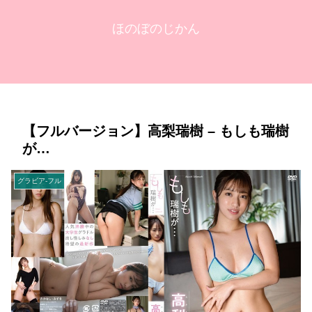
ほのぼのじかん
【フルバージョン】高梨瑞樹 – もしも瑞樹
が…
グラビア-フル