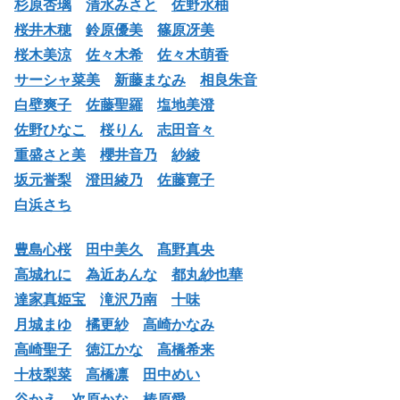
杉原杏璃
清水みさと
佐野水柚
桜井木穂
鈴原優美
篠原冴美
桜木美涼
佐々木希
佐々木萌香
サーシャ菜美
新藤まなみ
相良朱音
白壁爽子
佐藤聖羅
塩地美澄
佐野ひなこ
桜りん
志田音々
重盛さと美
櫻井音乃
紗綾
坂元誉梨
澄田綾乃
佐藤寛子
白浜さち
豊島心桜
田中美久
髙野真央
高城れに
為近あんな
都丸紗也華
達家真姫宝
滝沢乃南
十味
月城まゆ
橘更紗
高崎かなみ
高崎聖子
徳江かな
高橋希来
十枝梨菜
高橋凛
田中めい
谷かえ
次原かな
椿原愛