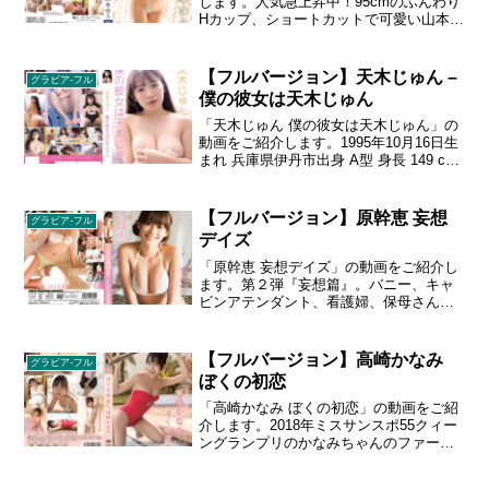
ズ 84 - 58 - 86 cm Dカップ。
します。人気急上昇中！95cmのふんわり
Hカップ、ショートカットで可愛い山本ゆ
うのグラビアイメージ。とっても柔らか
そうなHカップバストと大胆な衣装で大注
目のゆうちゃんが、今作で新しい衣装に
【フルバージョン】天木じゅん –
グラビア-フル
挑戦！バストだけでなくゆうちゃんの魅
僕の彼女は天木じゅん
力もたっぷりお届け！
「天木じゅん 僕の彼女は天木じゅん」の
動画をご紹介します。1995年10月16日生
まれ 兵庫県伊丹市出身 A型 身長 149 cm
スリーサイズ 95 - 59 - 93 cm Iカップ
4th写真集「生」が大好評発売中のグラド
ル・天木じゅん。男子垂涎のIカップ二次
【フルバージョン】原幹恵 妄想
グラビア-フル
元ボディで人気の彼女が僕の彼女だった
デイズ
なら…。写真集とリンクした世界で、人
気グラドルとイチャイチャ妄想デートを
「原幹恵 妄想デイズ」の動画をご紹介し
叶えます。
ます。第２弾『妄想篇』。バニー、キャ
ビンアテンダント、看護婦、保母さんに
なって甘え放題などなど、こんな幹恵ち
ゃんが見たかった！という貴方の願望叶
えます。生年月日 1987年7月3日 出身地
【フルバージョン】高崎かなみ
グラビア-フル
新潟県村上市 血液型 O型 身長 163 cm ス
ぼくの初恋
リーサイズ 94 - 61 - 88 cm カップサイズ
G
「高崎かなみ ぼくの初恋」の動画をご紹
介します。2018年ミスサンスポ55クィー
ングランプリのかなみちゃんのファース
トイメージ。初めてのロケは南国グアム
で撮影！かなみちゃんのキュートな魅力