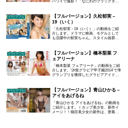
ハワイで撮影！「なにわのブラックダイ
ヤモンド」とも呼ばれている、いまメデ
ィアで大人気の彼女。ますます黒光りし
たセクシーボディで誘惑してくれる。１
【フルバージョン】久松郁実 –
グラビア-フル
９９３年９月１３日生まれ／Ｔ１５８、
19（いく）
Ｂ８８・Ｗ５８・Ｈ８５／大阪府出身／
Ａ型
「久松郁実 - 19（いく）」の動画をご紹
介します。ドラマに映画、モデルとして
も活躍中の郁実ちゃん。スタイル抜群の
完璧ボディで今、グラビア界で注目を浴
びる彼女の１ｓｔイメージ映像が遂に登
場！テニスで遊ぶ少女らしい可愛い笑顔
【フルバージョン】橋本梨菜 フ
グラビア-フル
から、ふと魅せる大人の表情まで水着姿
ェアリーナ
満載の映像をお楽しみ下さい！
「橋本梨菜 フェアリーナ」の動画をご紹
介します。‘汐留グラビア甲子園2014’で準
グランプリを獲得したグラビアアイド
ル・橋本梨菜ちゃんのファーストイメー
ジ。可愛らしい笑顔とマシュマロのよう
なFカップバストにメロメロとなること間
【フルバージョン】青山ひかる –
グラビア-フル
違いなし。１９９３年９月１３日生まれ
アイをあげるね
／Ｔ１５８、Ｂ８８・Ｗ５８・Ｈ８５／
大阪府出身／Ａ型
「青山ひかる アイをあげるね」の動画を
ご紹介します。Ｉカップ美少女、新作イ
メージ！！猫目美少女の新作は、密着感
を大事にした作りになっており、いまま
で以上に彼女を身近に感じられます。１
９９３年６月１３日生まれ／Ｔ１５４ｃ