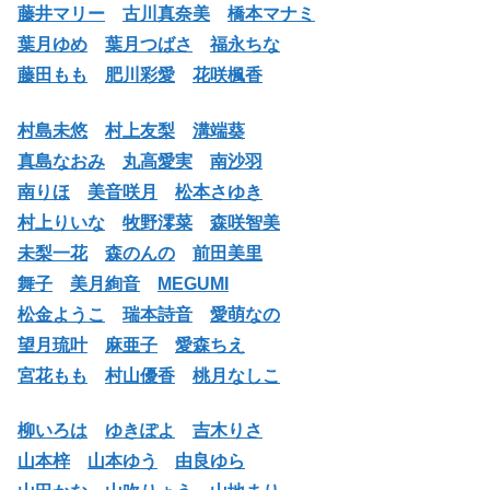
藤井マリー
古川真奈美
橋本マナミ
葉月ゆめ
葉月つばさ
福永ちな
藤田もも
肥川彩愛
花咲楓香
村島未悠
村上友梨
溝端葵
真島なおみ
丸高愛実
南沙羽
南りほ
美音咲月
松本さゆき
村上りいな
牧野澪菜
森咲智美
未梨一花
森のんの
前田美里
舞子
美月絢音
MEGUMI
松金ようこ
瑞本詩音
愛萌なの
望月琉叶
麻亜子
愛森ちえ
宮花もも
村山優香
桃月なしこ
柳いろは
ゆきぽよ
吉木りさ
山本梓
山本ゆう
由良ゆら