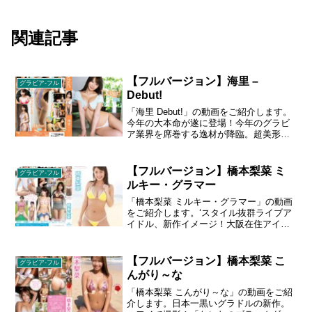
関連記事
【フルバージョン】海里 –
グラビア-フル
Debut!
「海里 Debut!」の動画をご紹介します。
今年の大本命が遂に登場！今年のグラビ
ア業界を席巻する逸材が降臨。超美形フ
ェイスにGカップバストがまぶしすぎ
る！デビュー作ながらも大胆過激！1993
年10月10日生まれ／T160、B88・W61・
【フルバージョン】橋本梨菜 ミ
グラビア-フル
H85／特技:くねくねダンス／趣味:ランニ
ルキー・グラマー
ング、旅行
「橋本梨菜 ミルキー・グラマー」の動画
をご紹介します。‘スタイル抜群ライブア
イドル、新作イメージ！大阪在住アイド
ル『ＳＫＥＴＣＨ』メンバー。グラビア
的魅力満点！１９９３年９月１３日生ま
れ／大阪府出身／Ａ型／Ｔ１５８／特
【フルバージョン】橋本梨菜 こ
グラビア-フル
技：ダンス
んがり～な
「橋本梨菜 こんがり～な」の動画をご紹
介します。日本一黒いグラドルの新作。