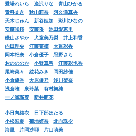
愛場れいら
逢沢りな
青山ひかる
青科まき
秋山莉奈
阿久津真央
天木じゅん
新谷姫加
彩川ひなの
安藤咲桜
安藤遥
池田愛恵里
磯山さやか
犬童美乃梨
井上和香
内田理央
江藤菜摘
大貫彩香
岡本杷奈
小倉優子
忍野さら
おのののか
小野真弓
江藤彩也香
尾崎菜々
絃花みき
岡田紗佳
小倉優香
大原優乃
浅川梨奈
浅倉唯
泉玲菜
有村架純
一ノ瀬瑠菜
新井萌花
小日向結衣
日下部ほたる
小松彩夏
菊地姫奈
北向珠夕
海里
片岡沙耶
片山萌美