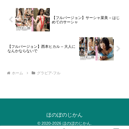
ｍ、Ｂ９５・Ｗ５９・Ｈ９０／長崎県出
身／Ａ型／特技：空手、水泳趣味：ゲー
ム、動物へのアテレコ
【フルバージョン】サーシャ菜美 – はじ
めてのサーシャ
【フルバージョン】西本ヒカル – 大人に
なんかならないで
ホーム
グラビア-フル
ほのぼのじかん
© 2020-2026 ほのぼのじかん.