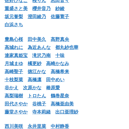
佐野ひなこ
桜りん
志田音々
重盛さと美
櫻井音乃
紗綾
坂元誉梨
澄田綾乃
佐藤寛子
白浜さち
豊島心桜
田中美久
髙野真央
高城れに
為近あんな
都丸紗也華
達家真姫宝
滝沢乃南
十味
月城まゆ
橘更紗
高崎かなみ
高崎聖子
徳江かな
高橋希来
十枝梨菜
高橋凛
田中めい
谷かえ
次原かな
椿原愛
高梨瑞樹
トロたん
鶴巻星奈
田代さやか
谷桃子
高橋亜由美
藤堂さやか
寺本莉緒
出口亜理紗
西川美咲
永井里菜
中村静香