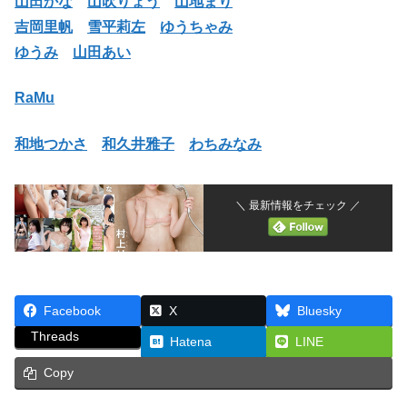
山田かな
山吹りょう
山地まり
吉岡里帆
雪平莉左
ゆうちゃみ
ゆうみ
山田あい
RaMu
和地つかさ
和久井雅子
わちみなみ
＼ 最新情報をチェック ／
Facebook
X
Bluesky
Threads
Hatena
LINE
Copy