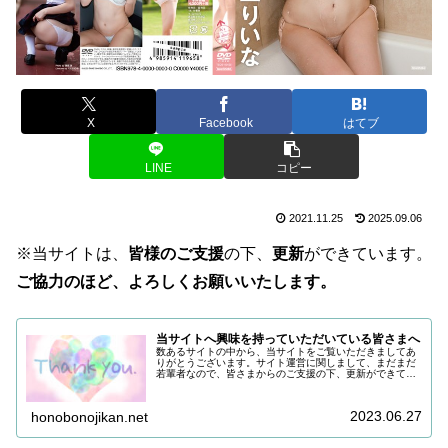
X
Facebook
はてブ
LINE
コピー
2021.11.25
2025.09.06
※当サイトは、
皆様のご支援
の下、
更新
ができています。
ご協力のほど、よろしくお願いいたします。
当サイトへ興味を持っていただいている皆さまへ
数あるサイトの中から、当サイトをご覧いただきましてあ
りがとうございます。サイト運営に関しまして、まだまだ
若輩者なので、皆さまからのご支援の下、更新ができてい
る状況でございます。改めまして、ご支援いただき、誠に
ありがとうございます。引き続き皆...
2023.06.27
honobonojikan.net