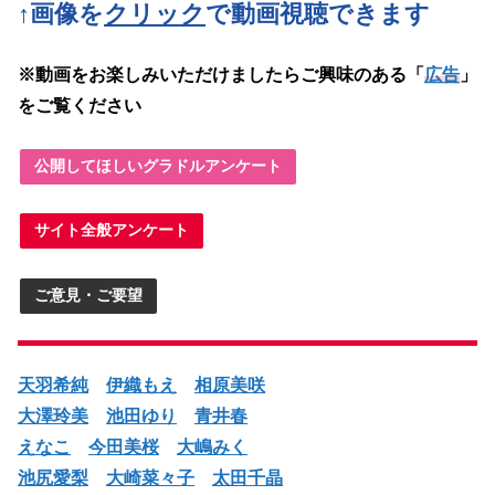
↑画像を
クリック
で動画視聴できます
※動画をお楽しみいただけましたらご興味のある「
広告
」
をご覧ください
公開してほしいグラドルアンケート
サイト全般アンケート
ご意見・ご要望
天羽希純
伊織もえ
相原美咲
大澤玲美
池田ゆり
青井春
えなこ
今田美桜
大嶋みく
池尻愛梨
大崎菜々子
太田千晶