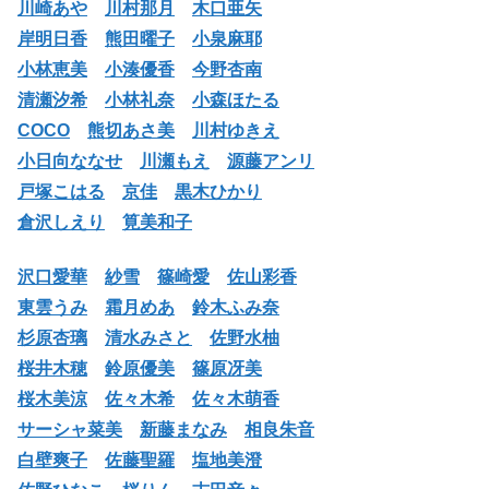
川崎あや
川村那月
木口亜矢
岸明日香
熊田曜子
小泉麻耶
小林恵美
小湊優香
今野杏南
清瀬汐希
小林礼奈
小森ほたる
COCO
熊切あさ美
川村ゆきえ
小日向ななせ
川瀬もえ
源藤アンリ
戸塚こはる
京佳
黒木ひかり
倉沢しえり
筧美和子
沢口愛華
紗雪
篠崎愛
佐山彩香
東雲うみ
霜月めあ
鈴木ふみ奈
杉原杏璃
清水みさと
佐野水柚
桜井木穂
鈴原優美
篠原冴美
桜木美涼
佐々木希
佐々木萌香
サーシャ菜美
新藤まなみ
相良朱音
白壁爽子
佐藤聖羅
塩地美澄