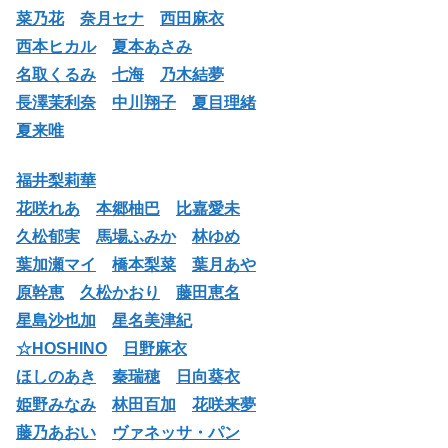
菜乃花
奈月セナ
西田麻衣
西本ヒカル
夏本あさみ
名取くるみ
七海
乃木結夢
長澤茉利奈
中川翔子
夏目理緒
夏来唯
福井梨莉華
花咲れあ
本郷柚巴
比嘉愛未
久松郁実
馬場ふみか
林ゆめ
葉加瀬マイ
橋本梨菜
葉月あや
原幹恵
久松かおり
藤田恵名
星島沙也加
星名美津紀
☆HOSHINO
日野麻衣
ほしのあき
秦瑞穂
日向葵衣
姫野みなみ
林田百加
花咲来夢
藤乃あおい
ヴァネッサ・パン