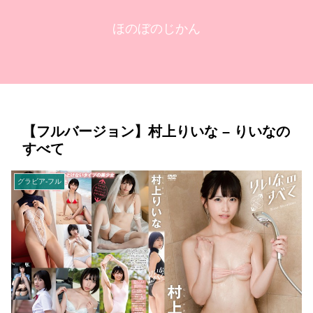
ほのぼのじかん
【フルバージョン】村上りいな – りいなの
すべて
グラビア-フル