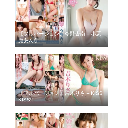
【フルバージョン】今野杏南 – 小悪
魔あんな
【フルバージョン】吉木りさ – KISS
KISS!!