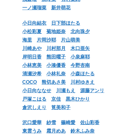
一ノ瀬瑠菜
新井萌花
小日向結衣
日下部ほたる
小松彩夏
菊地姫奈
北向珠夕
海里
片岡沙耶
片山萌美
川崎あや
川村那月
木口亜矢
岸明日香
熊田曜子
小泉麻耶
小林恵美
小湊優香
今野杏南
清瀬汐希
小林礼奈
小森ほたる
COCO
熊切あさ美
川村ゆきえ
小日向ななせ
川瀬もえ
源藤アンリ
戸塚こはる
京佳
黒木ひかり
倉沢しえり
筧美和子
沢口愛華
紗雪
篠崎愛
佐山彩香
東雲うみ
霜月めあ
鈴木ふみ奈