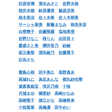
杉原杏璃
清水みさと
佐野水柚
桜井木穂
鈴原優美
篠原冴美
桜木美涼
佐々木希
佐々木萌香
サーシャ菜美
新藤まなみ
相良朱音
白壁爽子
佐藤聖羅
塩地美澄
佐野ひなこ
桜りん
志田音々
重盛さと美
櫻井音乃
紗綾
坂元誉梨
澄田綾乃
佐藤寛子
白浜さち
豊島心桜
田中美久
髙野真央
高城れに
為近あんな
都丸紗也華
達家真姫宝
滝沢乃南
十味
月城まゆ
橘更紗
高崎かなみ
高崎聖子
徳江かな
高橋希来
十枝梨菜
高橋凛
田中めい