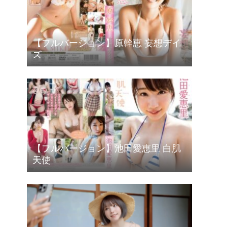
【フルバージョン】原幹恵 妄想デイ
ズ
【フルバージョン】池田愛恵里 白肌
天使