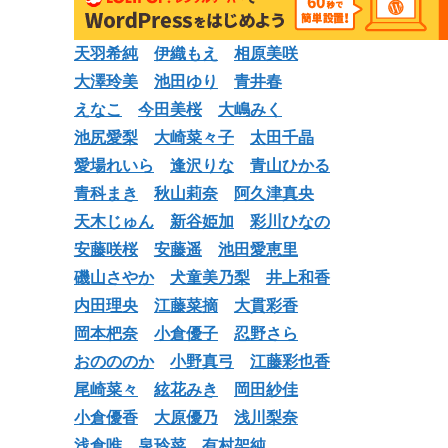
天羽希純
伊織もえ
相原美咲
大澤玲美
池田ゆり
青井春
えなこ
今田美桜
大嶋みく
池尻愛梨
大崎菜々子
太田千晶
愛場れいら
逢沢りな
青山ひかる
青科まき
秋山莉奈
阿久津真央
天木じゅん
新谷姫加
彩川ひなの
安藤咲桜
安藤遥
池田愛恵里
磯山さやか
犬童美乃梨
井上和香
内田理央
江藤菜摘
大貫彩香
岡本杷奈
小倉優子
忍野さら
おのののか
小野真弓
江藤彩也香
尾崎菜々
絃花みき
岡田紗佳
小倉優香
大原優乃
浅川梨奈
浅倉唯
泉玲菜
有村架純