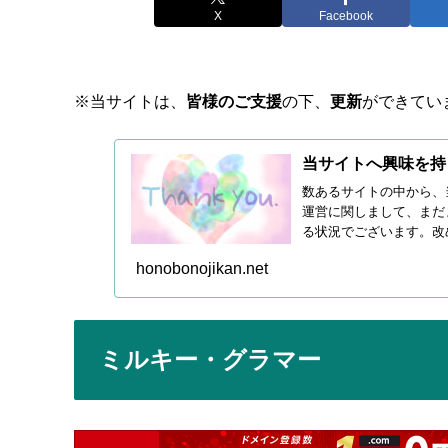
X
Facebook
※当サイトは、
皆様のご支援
の下、
更新
ができてい
当サイトへ興味を持
数あるサイトの中から、
運営に関しまして、まだ
る状況でございます。改
続き皆...
honobonojikan.net
ミルキー・グラマー