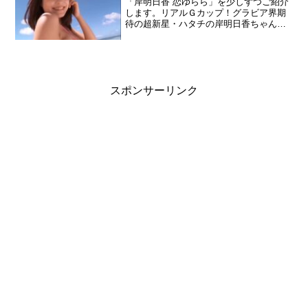
「岸明日香 恋ゆらら」を少しずつご紹介
覗かせる初のイメージ作品は絶対必見！
します。リアルＧカップ！グラビア界期
待の超新星・ハタチの岸明日香ちゃん１
ｓｔイメージ！着衣は癒し系浪花娘、な
のに脱いだらＢ９０（Ｇ）・Ｗ５８・Ｈ
９０のめっちゃ攻撃的ボディがスゴイん
です！溢れまくるバストとどっしりヒッ
プ。サイパンの陽光の中、ずっとコンプ
レックスだった巨乳を解禁。今まで着た
スポンサーリンク
ことのない小さな水着にドキドキ・・・
ウブな絶品天然素材、超大型新人・岸明
日香デビュー！