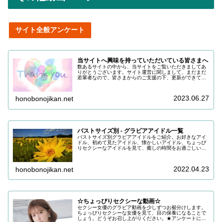
サイト全般アンケート
当サイトへ興味を持っていただいている皆さまへ
数あるサイトの中から、当サイトをご覧いただきましてあ
りがとうございます。サイト運営に関しまして、まだまだ
若輩者なので、皆さまからのご支援の下、更新ができてい
る状況でございます。改めまして、ご支援いただき、誠に
ありがとうございます。引き続き皆...
2023.06.27
honobonojikan.net
バストサイズ別 - グラビアアイドル一覧
バストサイズ別グラビアアイドルをご紹介。お好きなアイ
ドル、初めて見たアイドル、懐かしいアイドル、ちょっぴ
りセクシーなアイドルを見て、癒しの時間をお過ごしいた
だけると嬉しいです。目の保養にどうぞお召し上がりくだ
さい。
2022.04.23
honobonojikan.net
☆ちょっぴりセクシーな動画☆
セクシー女優のグラビア動画を少しずつお裾分けします。
ちょっぴりセクシーな女優を見て、目の保養になることで
しょう。どうぞお召し上がりください。★アンケートにご