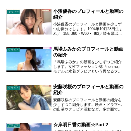
谷かえちゃんのイメージ。大胆露出と柔
らかい腰つきを活かしたドキッとするよ
うなポージング、ビキニからひょっこり
小湊優香のプロフィールと動画の
グラビア
と顔を出す自慢の下乳にも注目です。あ
紹介
なたと“かえちゃん”との距離感が一瞬で縮
まること間違いなし！
小湊優香のプロフィールと動画を少しず
つお裾分けします。1994年10月28日生ま
れ／T158,B90・W60・H83／埼玉県出
身。超人気な癒し系イベントコンパニオ
ンがとっても巨乳だったのでグラビアデ
ビュー！クールなコスチュームの上品美
馬場ふみかのプロフィールと動画
グラビア
人なお姉さんの、水着やもっとセクシー
の紹介
な衣装も楽しめる動画。
「馬場ふみか」の動画を少しずつご紹介
します。女性ファッション誌『non-no』
モデルと水着グラビアという異なるフィ
ールドで活躍する「モグラ」ブームの牽
引役として活躍。女優としても『コー
ド・ブルー‐ドクターヘリ緊急救命‐』など
安藤咲桜のプロフィールと動画の
グラビア
多数の映画・ドラマに出演し、現在はテ
紹介
レビ東京系ドラマ『DIVE!!』で水泳コー
チ・麻木夏陽子を演じている。プロフィ
安藤咲桜のプロフィールと動画の紹介を
ール：馬場ふみか、1995年6月21日生ま
少しずつご紹介します。映画・ドラマへ
れ、新潟県出身、AB型、身長167 cm、ス
の出演やグラビア活動など、多方面で活
リーサイズ 83 - 56 - 84 cm、Fカップ(推
躍中の安藤咲桜1stイメージ作品！！アイ
定)
ドルユニット・つりビットのメンバーと
しても活動していた経験を活かし、今後
☆岸明日香の動画☆Part 2
グラビア
の活躍にも期待のさくちん♪大人の表情を