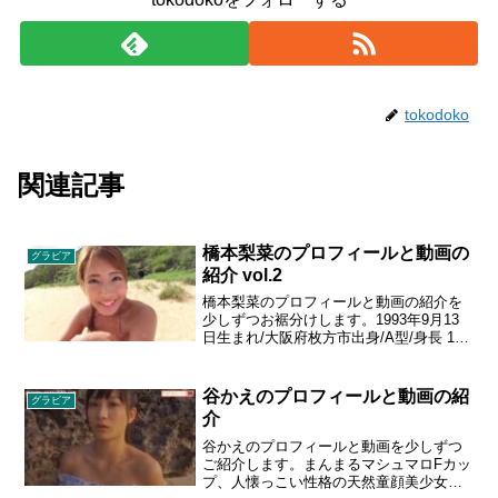
tokodoko
関連記事
橋本梨菜のプロフィールと動画の
グラビア
紹介 vol.2
橋本梨菜のプロフィールと動画の紹介を
少しずつお裾分けします。1993年9月13
日生まれ/大阪府枚方市出身/A型/身長 158
cm/B88 - W61 - H93 cm/Gカップ。2015
年、汐留グラビア甲子園2014での副賞で
ある自身初のDVD作品『フェアリーナ』
谷かえのプロフィールと動画の紹
グラビア
がイーネット・フロンティアより発売。
介
趣味は、旅行、焼肉を食べること（特に
カルビ）。旅行が好きで、グラビアアイ
谷かえのプロフィールと動画を少しずつ
ドルになれば、撮影で色々な所に行ける
ご紹介します。まんまるマシュマロFカッ
と思ったのが仕事を始めた動機の一つで
プ、人懐っこい性格の天然童顔美少女、
もあった。