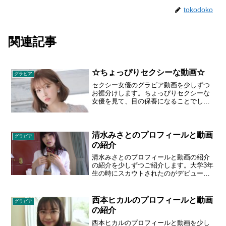
tokodoko
関連記事
☆ちょっぴりセクシーな動画☆
グラビア
セクシー女優のグラビア動画を少しずつ
お裾分けします。ちょっぴりセクシーな
女優を見て、目の保養になることでしょ
う。どうぞお召し上がりください。★ア
ンケートにご協力をお願いします ご回
答いただき、ご希望であればお礼をお送
りしておりますアンケート...
清水みさとのプロフィールと動画
グラビア
の紹介
清水みさとのプロフィールと動画の紹介
の紹介を少しずつご紹介します。大学3年
生の時にスカウトされたのがデビューの
きっかけ。ミスFLASH2012オーディショ
ンでファイナリストに選出。2022年1月
24日に発売された『週刊プレイボーイ』
西本ヒカルのプロフィールと動画
グラビア
（6号、集英社）にて、久々のグラビアを
の紹介
披露。週刊プレイボーイでのグラビアは7
年ぶり。サウナ、読書、水中ウォーキン
西本ヒカルのプロフィールと動画を少し