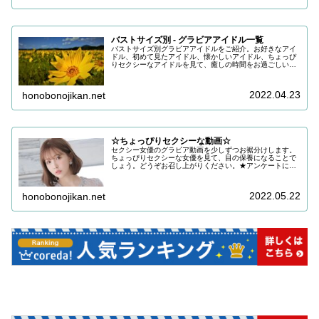
バストサイズ別 - グラビアアイドル一覧
バストサイズ別グラビアアイドルをご紹介。お好きなアイ
ドル、初めて見たアイドル、懐かしいアイドル、ちょっぴ
りセクシーなアイドルを見て、癒しの時間をお過ごしいた
だけると嬉しいです。目の保養にどうぞお召し上がりくだ
さい。
2022.04.23
honobonojikan.net
☆ちょっぴりセクシーな動画☆
セクシー女優のグラビア動画を少しずつお裾分けします。
ちょっぴりセクシーな女優を見て、目の保養になることで
しょう。どうぞお召し上がりください。★アンケートにご
協力をお願いします ご回答いただき、ご希望であればお
礼をお送りしておりますアンケート...
2022.05.22
honobonojikan.net