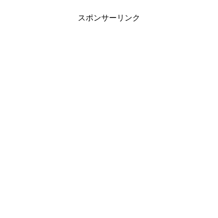
うい恋物語。特徴的な猫顔とポッテリと
した唇が、貴方を妖艶な世界にいざない
ます。
スポンサーリンク