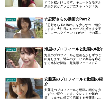
グが趣味。1992年3月5日生まれ 奈良県橿
ずつお裾分けします。キュートなモデル
原市出身 A型 身長 160 cm スリーサイズ
系美少女がグラビアにチャレンジ！笑顔
88 - 58 - 86 cm Gカップ
がキラキラしている壮絶美少女。これま
でメジャーなCM・広告にも起用されてい
て女優としてもメジャー映画への出演も
☆忍野さらの動画☆Part 2
グラビア
予定されている本物の魅力の持ち主。
「忍野さら Re Born」を少しずつご紹介
1999年12月31日生まれ／T160cm、B87・
します。大注目のＧカップお嬢さま女子
W63・H84／熊本県出身／特技:剣道初
大生レースクイーン！前作が、その素材
段、バレーボール10年、Y字バランス、
の高さから話題になった彼女。特技のク
裁縫、人を笑顔にする
ラシックバレエを生かしたレオタード姿
や、Ｇカップバストが揺れまくるビキニ
姿など、ため息のでるような素晴らしい
海里のプロフィールと動画の紹介
グラビア
映像のオンパレードです。１９９５年６
海里のプロフィールと動画を少しずつご
月３日生まれ／Ｔ１６４、Ｂ９１・Ｗ５
紹介します。近年のグラビア業界を席巻
７・Ｈ８１／東京都出身
する逸材が降臨。超美形フェイスにGカ
ップバストがまぶしすぎる！デビュー作
ながらも大胆過激！1993年10月10日生ま
れ／T160、B88・W61・H85
安藤遥のプロフィールと動画の紹
グラビア
介
安藤遥のプロフィールと動画の紹介を少
しずつご紹介します。タレントや舞台
等、マルチに幅広く活躍する安藤遥ちゃ
んがI-ONEに登場。無医村にやってきた
女医“遥”とそこで出会った少年との淡く危