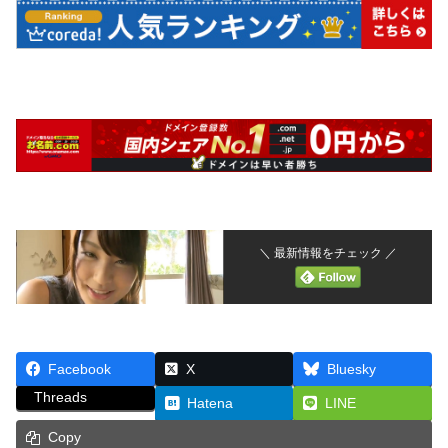
＼ 最新情報をチェック ／
Facebook
X
Bluesky
Threads
Hatena
LINE
Copy