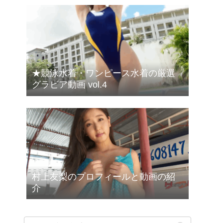
★競泳水着・ワンピース水着の厳選
グラビア動画 vol.4
村上友梨のプロフィールと動画の紹
介