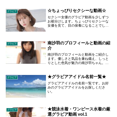
ょっぴりオトナになった沙耶ちゃんに超
密着で迫ります。益々磨きがかかった９
０センチＧカップのミラクル美乳、キュ
☆ちょっぴりセクシーな動画☆
グラビア
ートな笑顔がフルスロットル！大胆に、
セクシー女優のグラビア動画を少しずつ
可憐に、ドキドキ衣裳満載！
お裾分けします。ちょっぴりセクシーな
女優を見て、目の保養になることでしょ
う。どうぞお召し上がりください。★ア
ンケートにご協力をお願いします ご回
答いただき、ご希望であればお礼をお送
りしておりますアンケート...
南沙羽のプロフィールと動画の紹
グラビア
介
南沙羽のプロフィールと動画をご紹介し
ます。優しさと気品を兼ね備え、しっと
りとした色気が魅力の南沙羽ちゃん。奥
ゆかしさとは裏腹にB87cm、W63cm、
86cmと隠しきれないほどのセクシーボデ
ィは逸品！！母性すら感じる最上級の癒
★グラビアアイドル名前一覧★
グラビア
しでアナタを包みます。
グラビアアイドルの名前一覧です。お好
みのグラビアアイドルをお探しくださ
い。
★競泳水着・ワンピース水着の厳
グラビア
選グラビア動画 vol.1