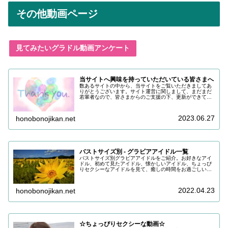
その他動画ページ
見てみたいグラドル動画アンケート
当サイトへ興味を持っていただいている皆さまへ
数あるサイトの中から、当サイトをご覧いただきましてあ
りがとうございます。サイト運営に関しまして、まだまだ
若輩者なので、皆さまからのご支援の下、更新ができてい
る状況でございます。改めまして、ご支援いただき、誠に
ありがとうございます。引き続き皆...
2023.06.27
honobonojikan.net
バストサイズ別 - グラビアアイドル一覧
バストサイズ別グラビアアイドルをご紹介。お好きなアイ
ドル、初めて見たアイドル、懐かしいアイドル、ちょっぴ
りセクシーなアイドルを見て、癒しの時間をお過ごしいた
だけると嬉しいです。目の保養にどうぞお召し上がりくだ
さい。
2022.04.23
honobonojikan.net
☆ちょっぴりセクシーな動画☆