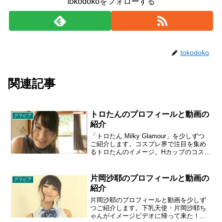
tokodokoをフォローする
tokodoko
関連記事
トロたんのプロフィールと動画の
グラビア
紹介
「トロたん Milky Glamour」を少しずつ
ご紹介します。コスプレ界で注目を集め
るトロたんのイメージ。Hカップのコスプ
レイヤーというだけでなく、美少女級の
ルックスを持つ彼女。ふんわりボディの
美少女の魅力に打ちのめされて、トロた
片岡沙耶のプロフィールと動画の
グラビア
んの虜になっちゃいます。
紹介
片岡沙耶のプロフィールと動画を少しず
つご紹介します。下乳天使・片岡沙耶ち
ゃんがイメージビデオに帰って来た！ち