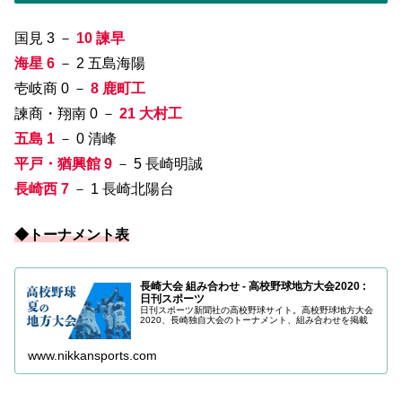
国見 3 －
10 諫早
海星 6
－ 2 五島海陽
壱岐商 0 －
8 鹿町工
諫商・翔南 0 －
21 大村工
五島 1
－ 0 清峰
平戸・猶興館 9
－ 5 長崎明誠
長崎西 7
－ 1 長崎北陽台
◆トーナメント表
長崎大会 組み合わせ - 高校野球地方大会2020 :
日刊スポーツ
日刊スポーツ新聞社の高校野球サイト。高校野球地方大会
2020、長崎独自大会のトーナメント、組み合わせを掲載
www.nikkansports.com