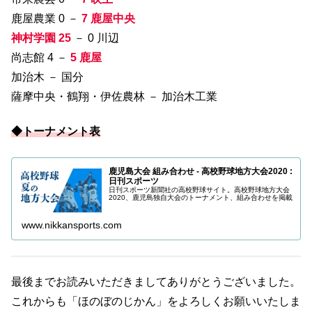
鹿屋農業 0 －
7 鹿屋中央
神村学園 25
－ 0 川辺
尚志館 4 －
5 鹿屋
加治木 － 国分
薩摩中央・鶴翔・伊佐農林 － 加治木工業
◆トーナメント表
鹿児島大会 組み合わせ - 高校野球地方大会2020 :
日刊スポーツ
日刊スポーツ新聞社の高校野球サイト。高校野球地方大会
2020、鹿児島独自大会のトーナメント、組み合わせを掲載
www.nikkansports.com
最後までお読みいただきましてありがとうございました。
これからも「ほのぼのじかん」をよろしくお願いいたしま