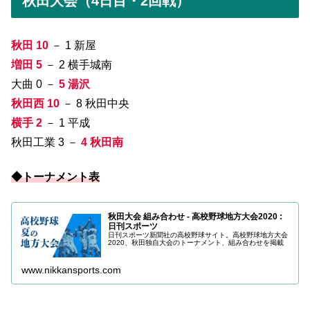
秋田大会（4日目・2回戦）
秋田 10
－ 1 新屋
増田 5
－ 2 横手城南
大曲 0 －
5 湯沢
秋田西 10
－ 8 秋田中央
横手 2
－ 1 平成
秋田工業 3 －
4 秋田南
◆トーナメント表
秋田大会 組み合わせ - 高校野球地方大会2020 :
日刊スポーツ
日刊スポーツ新聞社の高校野球サイト。高校野球地方大会
2020、秋田独自大会のトーナメント、組み合わせを掲載
www.nikkansports.com