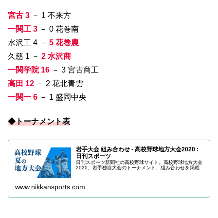
宮古 3
－ 1 不来方
一関工 3
－ 0 花巻南
水沢工 4 －
5 花巻農
久慈 1 －
2 水沢商
一関学院 16
－ 3 宮古商工
高田 12
－ 2 花北青雲
一関一 6
－ 1 盛岡中央
◆トーナメント表
岩手大会 組み合わせ - 高校野球地方大会2020 :
日刊スポーツ
日刊スポーツ新聞社の高校野球サイト。高校野球地方大会
2020、岩手独自大会のトーナメント、組み合わせを掲載
www.nikkansports.com