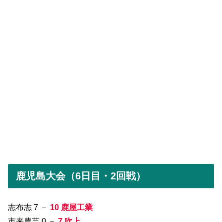
鹿児島大会（6日目・2回戦）
志布志 7 －
10 鹿屋工業
市来農芸 0 －
7 吹上