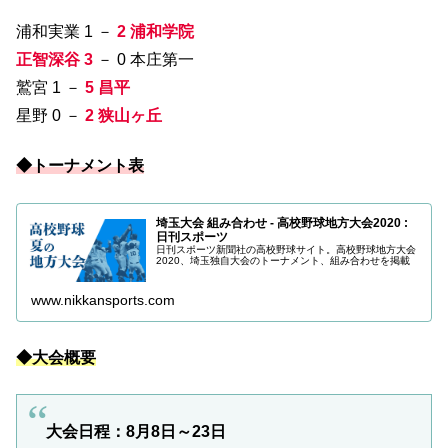
浦和実業 1 －
2 浦和学院
正智深谷 3
－ 0 本庄第一
鷲宮 1 －
5 昌平
星野 0 －
2
狭山ヶ丘
◆トーナメント表
埼玉大会 組み合わせ - 高校野球地方大会2020 :
日刊スポーツ
日刊スポーツ新聞社の高校野球サイト。高校野球地方大会
2020、埼玉独自大会のトーナメント、組み合わせを掲載
www.nikkansports.com
◆大会概要
大会日程：8月8日～23日