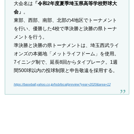
大会名は
「令和2年度夏季埼玉県高等学校野球大
会」
。
東部、西部、南部、北部の4地区でトーナメント
を行い、優勝した4校で準決勝と決勝の県トーナ
メントを行う。
準決勝と決勝の県トーナメントは、埼玉西武ライ
オンズの本拠地「メットライフドーム」を使用。
7イニング制で、延長8回からタイブレーク。1週
間500球以内の投球制限と申告敬遠を採用する。
https://baseball.yahoo.co.jp/hsb/local/preview?year=2020&area=12