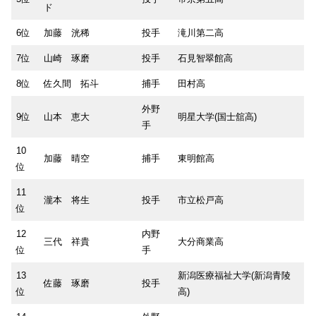
ド
6位
加藤 洸稀
投手
滝川第二高
7位
山崎 琢磨
投手
石見智翠館高
8位
佐久間 拓斗
捕手
田村高
外野
9位
山本 恵大
明星大学(国士舘高)
手
10
加藤 晴空
捕手
東明館高
位
11
瀧本 将生
投手
市立松戸高
位
12
内野
三代 祥貴
大分商業高
位
手
13
新潟医療福祉大学(新潟青陵
佐藤 琢磨
投手
位
高)