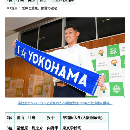
※1巡目： 阪神と重複、抽選で確定
高校生ナンバーワンと評された小園健太はDeNAが交渉権を獲得。
2位
徳山 壮磨
投手
早稲田大学(大阪桐蔭高)
3位
粟飯原 龍之介
内野手
東京学館高