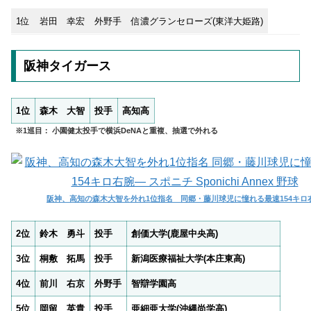
1位
岩田 幸宏
外野手
信濃グランセローズ(東洋大姫路)
阪神タイガース
1位
森木 大智
投手
高知高
※1巡目： 小園健太投手で横浜DeNAと重複、抽選で外れる
阪神、高知の森木大智を外れ1位指名 同郷・藤川球児に憧れる最速154キロ
2位
鈴木 勇斗
投手
創価大学(鹿屋中央高)
3位
桐敷 拓馬
投手
新潟医療福祉大学(本庄東高)
4位
前川 右京
外野手
智辯学園高
5位
岡留 英貴
投手
亜細亜大学(沖縄尚学高)