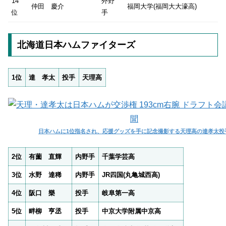
14
外野
仲田 慶介
福岡大学(福岡大大濠高)
位
手
北海道日本ハムファイターズ
1位
達 孝太
投手
天理高
日本ハムに1位指名され、応援グッズを手に記念撮影する天理高の達孝太投
2位
有薗 直輝
内野手
千葉学芸高
3位
水野 達稀
内野手
JR四国(丸亀城西高)
4位
阪口 樂
投手
岐阜第一高
5位
畔柳 亨丞
投手
中京大学附属中京高