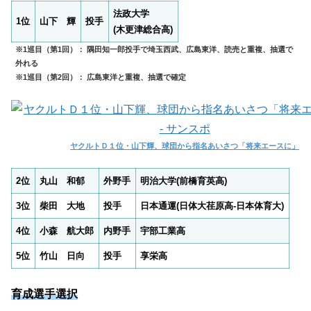
法政大学
1位
山下 輝
投手
(木更津総合高)
※1巡目（第1回）： 隅田知一郎投手で埼玉西武、広島東洋、読売と重複、抽選で
外れる
※1巡目（第2回）： 広島東洋と重複、抽選で確定
ヤクルトＤ１位・山下輝、球団から指名あいさつ「将来エースに」
2位
丸山 和郁
外野手
明治大学(前橋育英高)
3位
柴田 大地
投手
日本通運(日体大荏原高-日本体育大)
4位
小森 航大郎
内野手
宇部工業高
5位
竹山 日向
投手
享栄高
育成選手選択