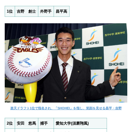
1位
吉野 創士
外野手
昌平高
楽天ドラフト1位で指名され、「SHOHEI」を指し、笑顔を見せる昌平・吉野
2位
安田 悠馬
捕手
愛知大学(須磨翔風)