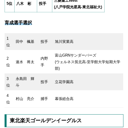
三菱重工West
5位
八木 彬
投手
(八戸学院光星高-東北福祉大)
育成選手選択
1
田中 楓基
投手
旭川実業高
位
富山GRNサンダーバーズ
2
内野
速水 将太
(ウェルネス筑北高-至学館大学短期大学
位
手
部)
3
永島田 輝
投手
立花学園高
位
斗
4
村山 亮介
捕手
幕張総合高
位
東北楽天ゴールデンイーグルス