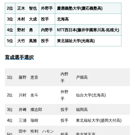
2位
正木 智也
外野手
慶應義塾大学(慶応義塾高)
3位
木村 大成
投手
北海高
4位
野村 勇
内野手
NTT西日本(藤井学園寒川高-拓殖大)
5位
大竹 風雅
投手
東北福祉大学(光南高)
育成選手選択
内野
1位
藤野 恵音
戸畑高
手
外野
2位
川村 友斗
仙台大学(北海高)
手
3位
井﨑 燦志郎
投手
福岡高
4位
三浦 瑞樹
投手
東北福祉大学(盛岡大付高)
田中 怜利 ハモン
5位
投手
帝京第五高