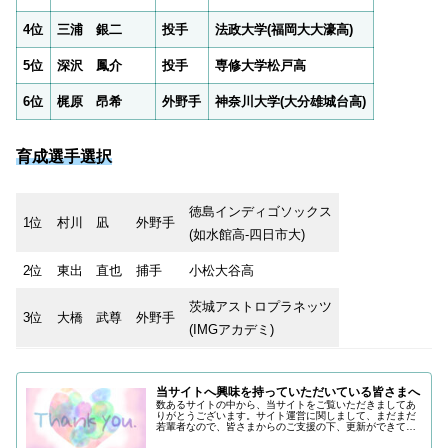
4位
三浦 銀二
投手
法政大学(福岡大大濠高)
5位
深沢 鳳介
投手
専修大学松戸高
6位
梶原 昂希
外野手
神奈川大学(大分雄城台高)
育成選手選択
徳島インディゴソックス
1位
村川 凪
外野手
(如水館高-四日市大)
2位
東出 直也
捕手
小松大谷高
茨城アストロプラネッツ
3位
大橋 武尊
外野手
(IMGアカデミ)
当サイトへ興味を持っていただいている皆さまへ
数あるサイトの中から、当サイトをご覧いただきましてあ
りがとうございます。サイト運営に関しまして、まだまだ
若輩者なので、皆さまからのご支援の下、更新ができてい
る状況でございます。改めまして、ご支援いただき、誠に