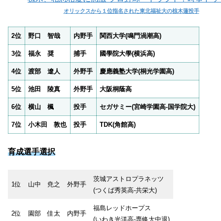
オリックスから１位指名された東北福祉大の椋木蓮投手
2位
野口 智哉
内野手
関西大学(鳴門渦潮高)
3位
福永 奨
捕手
國學院大學(横浜高)
4位
渡部 遼人
外野手
慶應義塾大学(桐光学園高)
5位
池田 陵真
外野手
大阪桐蔭高
6位
横山 楓
投手
セガサミー(宮崎学園高-国学院大)
7位
小木田 敦也
投手
TDK(角館高)
育成選手選択
茨城アストロプラネッツ
1位
山中 尭之
外野手
(つくば秀英高-共栄大)
福島レッドホープス
2位
園部 佳太
内野手
(いわき光洋高-専修大中退)