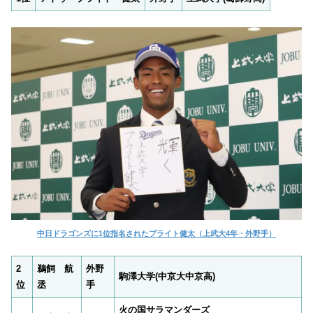
中日ドラゴンズに1位指名されたブライト健太（上武大4年・外野手）
2
鵜飼 航
外野
駒澤大学(中京大中京高)
位
丞
手
火の国サラマンダーズ