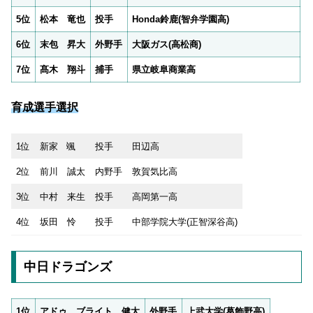
5位
松本 竜也
投手
Honda鈴鹿(智弁学園高)
6位
末包 昇大
外野手
大阪ガス(高松商)
7位
髙木 翔斗
捕手
県立岐阜商業高
育成選手選択
1位
新家 颯
投手
田辺高
2位
前川 誠太
内野手
敦賀気比高
3位
中村 来生
投手
高岡第一高
4位
坂田 怜
投手
中部学院大学(正智深谷高)
中日ドラゴンズ
1位
アドゥ ブライト 健太
外野手
上武大学(葛飾野高)