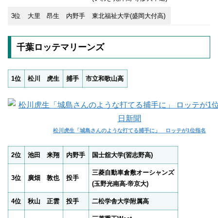
3位
大里 昂生
内野手
東北福祉大学(盛岡大付高)
千葉ロッテマリーンズ
1位
松川 虎生
捕手
市立和歌山高
松川虎生「城島さんのような打てる捕手に」 ロッテが1位指名
2位
池田 来翔
内野手
国士舘大学(習志野高)
三菱自動車倉敷オーシャンズ
3位
廣畑 敦也
投手
(玉野光南高-帝京大)
4位
秋山 正雲
投手
二松学舎大学附属高