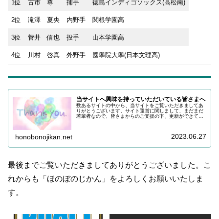
1位
古市 尊
捕手
徳島インディゴソックス(高松南)
2位
滝澤 夏央
内野手
関根学園高
3位
菅井 信也
投手
山本学園高
4位
川村 啓真
外野手
國學院大學(日本文理高)
当サイトへ興味を持っていただいている皆さまへ
数あるサイトの中から、当サイトをご覧いただきましてあ
りがとうございます。サイト運営に関しまして、まだまだ
若輩者なので、皆さまからのご支援の下、更新ができてい
る状況でございます。改めまして、ご支援いただき、誠に
ありがとうございます。引き続き皆...
2023.06.27
honobonojikan.net
最後までご覧いただきましてありがとうございました。こ
れからも「ほのぼのじかん」をよろしくお願いいたしま
す。