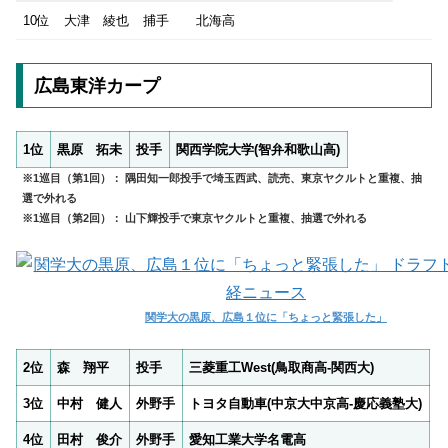
10位
大津 綾也
捕手
北海高
広島東洋カープ
1位
黒原 拓未
投手
関西学院大学(智弁和歌山高)
※1巡目（第1回）： 隅田知一郎投手で埼玉西武、読売、東京ヤクルトと重複、抽
選で外れる
※1巡目（第2回）： 山下輝投手で東京ヤクルトと重複、抽選で外れる
関学大の黒原、広島１位に「ちょっと緊張した」
2位
森 翔平
投手
三菱重工West(鳥取商高-関西大)
3位
中村 健人
外野手
トヨタ自動車(中京大中京高-慶応義塾大)
4位
田村 俊介
外野手
愛知工業大学名電高