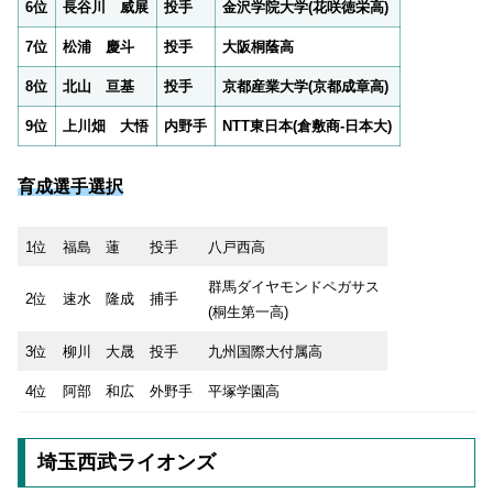
6位
長谷川 威展
投手
金沢学院大学(花咲徳栄高)
7位
松浦 慶斗
投手
大阪桐蔭高
8位
北山 亘基
投手
京都産業大学(京都成章高)
9位
上川畑 大悟
内野手
NTT東日本(倉敷商-日本大)
育成選手選択
1位
福島 蓮
投手
八戸西高
群馬ダイヤモンドペガサス
2位
速水 隆成
捕手
(桐生第一高)
3位
柳川 大晟
投手
九州国際大付属高
4位
阿部 和広
外野手
平塚学園高
埼玉西武ライオンズ