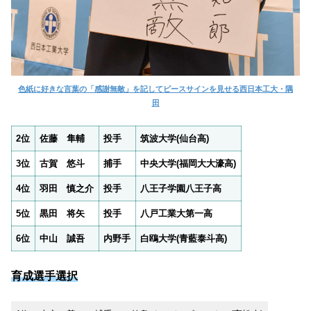
色紙に好きな言葉の「感謝無敵」を記してピースサインを見せる西日本工大・隅
田
2位
佐藤 隼輔
投手
筑波大学(仙台高)
3位
古賀 悠斗
捕手
中央大学(福岡大大濠高)
4位
羽田 慎之介
投手
八王子学園八王子高
5位
黒田 将矢
投手
八戸工業大第一高
6位
中山 誠吾
内野手
白鴎大学(青藍泰斗高)
育成選手選択