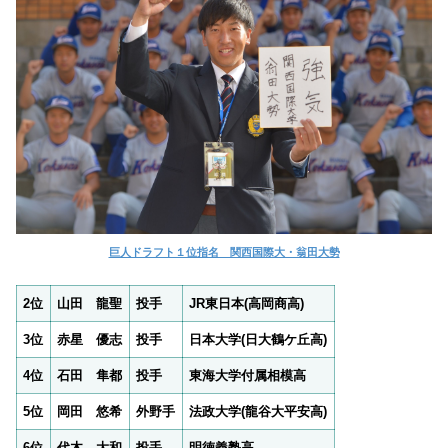
巨人ドラフト１位指名 関西国際大・翁田大勢
2位
山田 龍聖
投手
JR東日本(高岡商高)
3位
赤星 優志
投手
日本大学(日大鶴ケ丘高)
4位
石田 隼都
投手
東海大学付属相模高
5位
岡田 悠希
外野手
法政大学(龍谷大平安高)
6位
代木 大和
投手
明徳義塾高