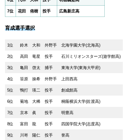
7位
花田 侑樹
投手
広島新庄高
育成選手選択
1位
鈴木 大和
外野手
北海学園大学(北海高)
2位
高田 竜星
投手
石川ミリオンスターズ(遊学館高)
3位
亀田 啓太
捕手
東海大学(東海大甲府)
4位
笹原 操希
外野手
上田西高
5位
鴨打 瑛二
投手
創成館高
6位
菊地 大稀
投手
桐蔭横浜大学(佐渡高)
7位
京本 眞
投手
明豊高
8位
富田 龍
投手
四国学院大学(志度高)
9位
川嵜 陽仁
投手
誉高