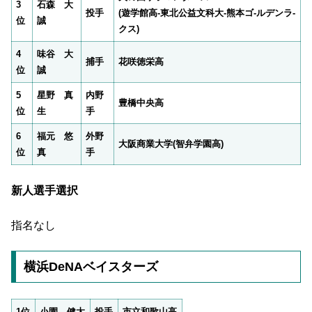
3
石森 大
投手
(遊学館高-東北公益文科大-熊本ゴ-ルデンラ-
位
誠
クス)
4
味谷 大
捕手
花咲徳栄高
位
誠
5
星野 真
内野
豊橋中央高
位
生
手
6
福元 悠
外野
大阪商業大学(智弁学園高)
位
真
手
新人選手選択
指名なし
横浜DeNAベイスターズ
1位
小園 健太
投手
市立和歌山高