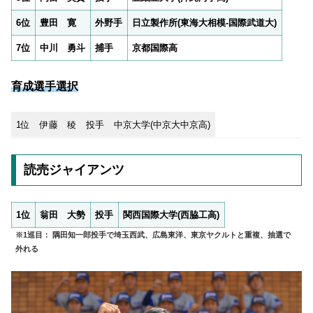
6位
豊田 寛
外野手
日立製作所(東海大相模-国際武道大)
7位
中川 勇斗
捕手
京都国際高
育成選手選択
1位
伊藤 稜
投手
中京大学(中京大中京高)
読売ジャイアンツ
1位
翁田 大勢
投手
関西国際大学(西脇工高)
※1巡目： 隅田知一郎投手で埼玉西武、広島東洋、東京ヤクルトと重複、抽選で
外れる