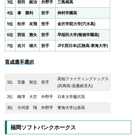
3位
前田 銀治
外野手
三島南高
4位
泰 勝利
投手
神村学園高
5位
松井 友飛
投手
金沢学院大学(穴水高)
6位
西垣 雅矢
投手
早稲田大学(報徳学園高)
7位
吉川 雄大
投手
JFE西日本(広陵高-東海大学)
育成選手選択
高知ファイティングドッグス
1位
宮森 智志
投手
(呉商高-流通経済大)
2位
柳澤 大空
外野手
日本大学藤沢高
3位
大河原 翔
外野手
東海大学山形高
福岡ソフトバンクホークス