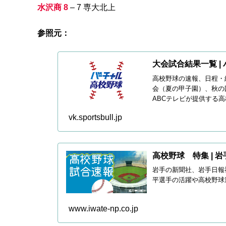
水沢商 8
– 7 専大北上
参照元：
大会試合結果一覧 |
高校野球の速報、日程・
会（夏の甲子園）、秋の
ABCテレビが提供する
vk.sportsbull.jp
高校野球 特集 | 岩
岩手の新聞社、岩手日報
平選手の活躍や高校野球
www.iwate-np.co.jp