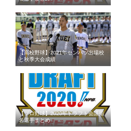
【高校野球】2021年センバツ出場校
と秋季大会成績
【プロ野球】2020年ドラフト会議指
名選手まとめ