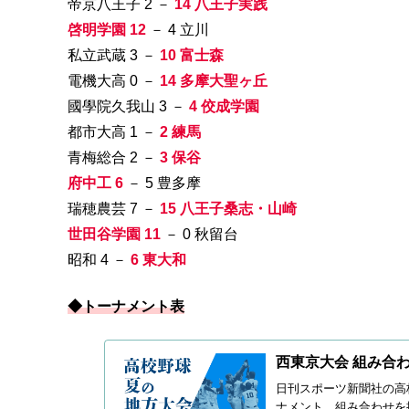
帝京八王子 2 －
14 八王子実践
啓明学園 12
－ 4 立川
私立武蔵 3 －
10 富士森
電機大高 0 －
14 多摩大聖ヶ丘
國學院久我山 3 －
4 佼成学園
都市大高 1 －
2 練馬
青梅総合 2 －
3 保谷
府中工 6
－ 5 豊多摩
瑞穂農芸 7 －
15 八王子桑志・山崎
世田谷学園 11
－ 0 秋留台
昭和 4 －
6 東大和
◆トーナメント表
西東京大会 組み合わせ
日刊スポーツ新聞社の高
ナメント、組み合わせを