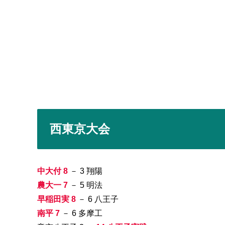
西東京大会
中大付 8
－ 3 翔陽
農大一 7
－ 5 明法
早稲田実 8
－ 6 八王子
南平 7
－ 6 多摩工