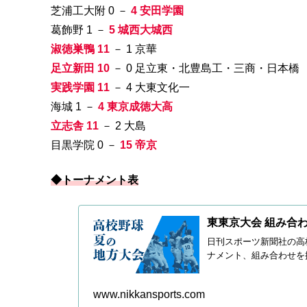
芝浦工大附 0 －
4 安田学園
葛飾野 1 －
5 城西大城西
淑徳巣鴨 11
－ 1 京華
足立新田 10
－ 0 足立東・北豊島工・三商・日本橋
実践学園 11
－ 4 大東文化一
海城 1 －
4 東京成徳大高
立志舎 11
－ 2 大島
目黒学院 0 －
15 帝京
◆トーナメント表
東東京大会 組み合わせ
日刊スポーツ新聞社の高
ナメント、組み合わせを
www.nikkansports.com