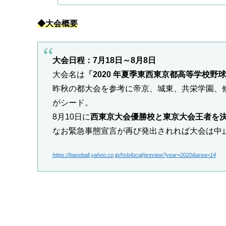
◆大会概要
大会日程：7月18日～8月8日
大会名は
「2020 年夏季東西東京都高等学校野
昨秋の都大会を参考に帝京、城東、共栄学園、
がシード。
8月10日に
西東京大会優勝校と東京大会王者を
なお緊急事態宣言が再び発出されれば大会は中
https://baseball.yahoo.co.jp/hsb/local/preview?year=2020&area=14