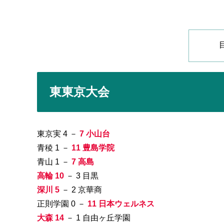
東東京大会
東京実 4 －
7 小山台
青稜 1 －
11 豊島学院
青山 1 －
7 高島
高輪 10
－ 3 目黒
深川 5
－ 2 京華商
正則学園 0 －
11 日本ウェルネス
大森 14
－ 1 自由ヶ丘学園