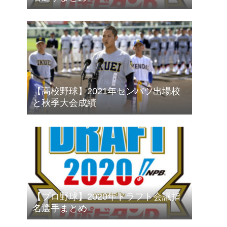
【高校野球】2021年センバツ出場校
と秋季大会成績
【プロ野球】2020年ドラフト会議指
名選手まとめ