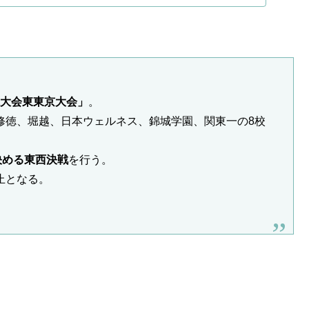
球大会東東京大会」
。
修徳、堀越、日本ウェルネス、錦城学園、関東一の8校
決める東西決戦
を行う。
止となる。