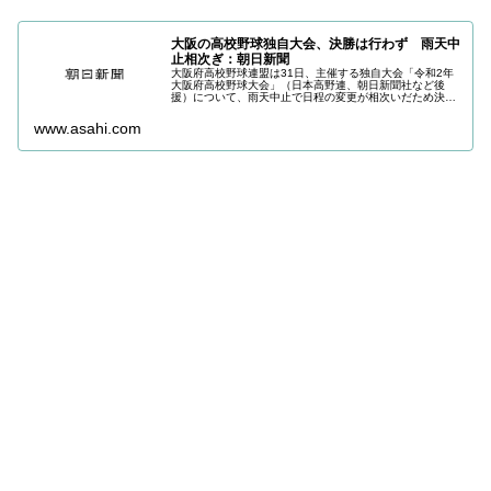
大阪の高校野球独自大会、決勝は行わず 雨天中
止相次ぎ：朝日新聞
大阪府高校野球連盟は31日、主催する独自大会「令和2年
大阪府高校野球大会」（日本高野連、朝日新聞社など後
援）について、雨天中止で日程の変更が相次いだため決勝
を行わず、8月10日に予定する準決勝で大会…
www.asahi.com