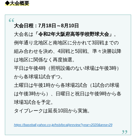
◆大会概要
大会日程：7月18日～8月10日
大会名は
「令和2年大阪府高等学校野球大会」
。
例年通り北地区と南地区に分かれて3回戦までの
組み合わせを決め、4回戦と5回戦、準々決勝以降
は地区に関係なく再度抽選。
平日は午後4時（照明設備のない球場は午後3時）
から各球場1試合ずつ。
土曜日は午後1時から各球場2試合（1試合の球場
は午後3時から）、日曜日と祝日は午後9時から各
球場3試合を予定。
タイブレークは延長10回から実施。
https://baseball.yahoo.co.jp/hsb/local/preview?year=2020&area=29