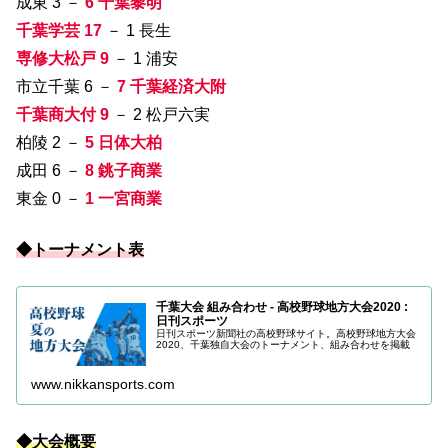
成東 3 －
6 千葉黎明
千葉学芸 17
－ 1 長生
専修大松戸 9
－ 1 浦安
市立千葉 6 －
7 千葉経済大附
千葉商大付 9
－ 2 松戸六実
柏陵 2 －
5 日体大柏
成田 6 －
8 銚子商業
東金 0 －
1 一宮商業
◆トーナメント表
千葉大会 組み合わせ - 高校野球地方大会2020 :
日刊スポーツ
日刊スポーツ新聞社の高校野球サイト。高校野球地方大会
2020、千葉独自大会のトーナメント、組み合わせを掲載
www.nikkansports.com
◆大会概要