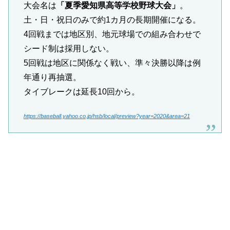
大会名は
「夏季愛知県高等学校野球大会」
。
土・日・祝日のみで約1カ月の長期開催になる。
4回戦までは地区別、地元球場での組み合わせで
シード制は採用しない。
5回戦は地区に関係なく戦い、準々決勝以降は例
年通り再抽選。
タイブレークは延長10回から。
https://baseball.yahoo.co.jp/hsb/local/preview?year=2020&area=21