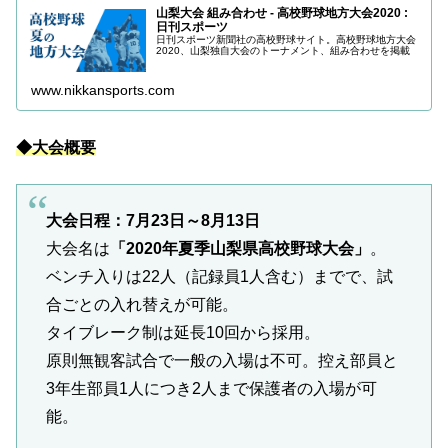
山梨大会 組み合わせ - 高校野球地方大会2020 :
日刊スポーツ
日刊スポーツ新聞社の高校野球サイト。高校野球地方大会
2020、山梨独自大会のトーナメント、組み合わせを掲載
www.nikkansports.com
◆大会概要
大会日程：7月23日～8月13日
大会名は
「2020年夏季山梨県高校野球大会」
。
ベンチ入りは22人（記録員1人含む）までで、試
合ごとの入れ替えが可能。
タイブレーク制は延長10回から採用。
原則無観客試合で一般の入場は不可。控え部員と
3年生部員1人につき2人まで保護者の入場が可
能。