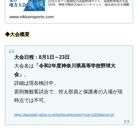
日刊スポーツ新聞社の高校野球サイト。高校野球地方大会
2020、神奈川独自大会のトーナメント、組み合わせを掲載
www.nikkansports.com
◆大会概要
大会日程：8月1日～23日
大会名は
「令和2年度神奈川県高等学校野球大
会」
。
詳細は現在検討中。
原則無観客試合で、控え部員と保護者の入場が現
時点では不可。
https://baseball.yahoo.co.jp/hsb/local/preview?year=2020&area=16