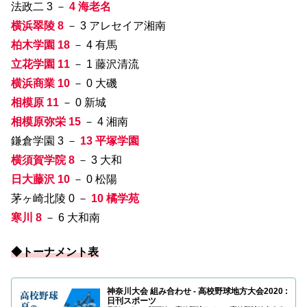
法政二 3 －
4 海老名
横浜翠陵 8
－ 3 アレセイア湘南
柏木学園 18
－ 4 有馬
立花学園 11
－ 1 藤沢清流
横浜商業 10
－ 0 大磯
相模原 11
－ 0 新城
相模原弥栄 15
－ 4 湘南
鎌倉学園 3 －
13 平塚学園
横須賀学院 8
－ 3 大和
日大藤沢 10
－ 0 松陽
茅ヶ崎北陵 0 －
10 橘学苑
寒川 8
－ 6 大和南
◆トーナメント表
神奈川大会 組み合わせ - 高校野球地方大会2020 :
日刊スポーツ