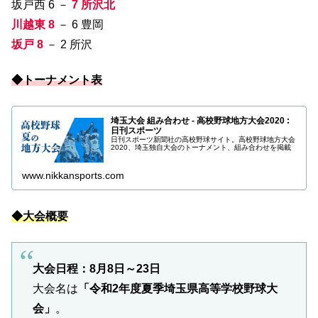
坂戸西 6 －
7 所沢北
川越東 8
－ 6 豊岡
坂戸 8
－ 2 所沢
◆トーナメント表
埼玉大会 組み合わせ - 高校野球地方大会2020 :
日刊スポーツ
日刊スポーツ新聞社の高校野球サイト。高校野球地方大会
2020、埼玉独自大会のトーナメント、組み合わせを掲載
www.nikkansports.com
◆大会概要
大会日程：8月8日～23日
大会名は
「令和2年度夏季埼玉県高等学校野球大
会」
。