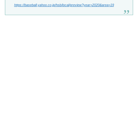
https://baseball.yahoo.co.jp/hsb/local/preview?year=2020&area=19