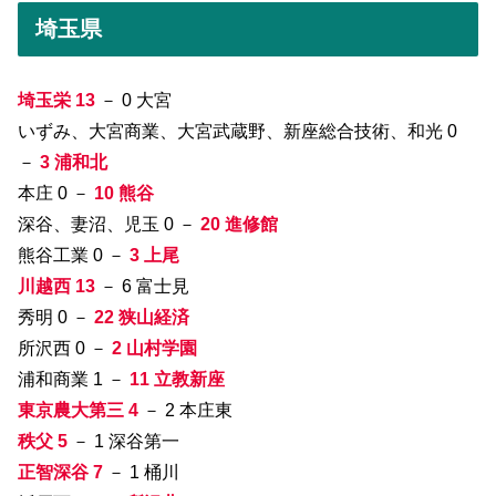
埼玉県
埼玉栄 13
－ 0 大宮
いずみ、大宮商業、大宮武蔵野、新座総合技術、和光 0
－
3 浦和北
本庄 0 －
10 熊谷
深谷、妻沼、児玉 0 －
20 進修館
熊谷工業 0 －
3 上尾
川越西 13
－ 6 富士見
秀明 0 －
22 狭山経済
所沢西 0 －
2 山村学園
浦和商業 1 －
11 立教新座
東京農大第三 4
－ 2 本庄東
秩父 5
－ 1 深谷第一
正智深谷 7
－ 1 桶川