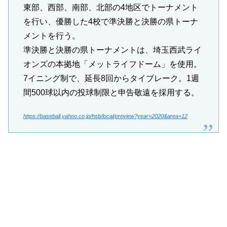
東部、西部、南部、北部の4地区でトーナメント
を行い、優勝した4校で準決勝と決勝の県トーナ
メントを行う。
準決勝と決勝の県トーナメントは、埼玉西武ライ
オンズの本拠地「メットライフドーム」を使用。
7イニング制で、延長8回からタイブレーク。1週
間500球以内の投球制限と申告敬遠を採用する。
https://baseball.yahoo.co.jp/hsb/local/preview?year=2020&area=12