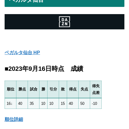
ベガルタ仙台 HP
■2023年9月16日時点 成績
得失
順位
勝点
試合
勝
引分
敗
得点
失点
点差
16↓
40
35
10
10
15
40
50
-10
順位詳細