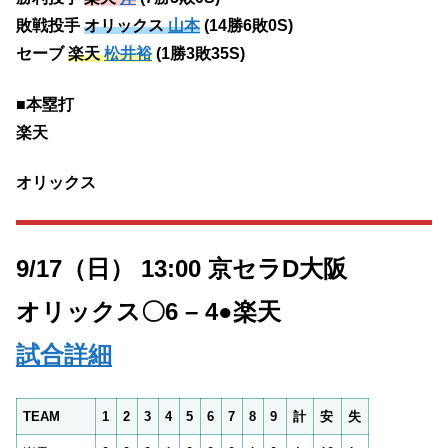
敗戦投手
オリックス
山本
(14勝6敗0S)
セーブ
楽天
松井裕
(1勝3敗35S)
■本塁打
楽天
オリックス
9/17（日） 13:00 京セラD大阪
オリックス
〇6 – 4●
楽天
試合詳細
TEAM
1
2
3
4
5
6
7
8
9
計
安
失