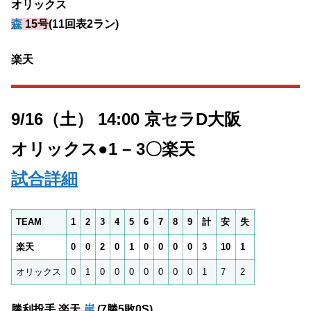
オリックス
森
15号
(11回表2ラン)
楽天
9/16（土） 14:00 京セラD大阪
オリックス
●1 – 3〇
楽天
試合詳細
TEAM
1
2
3
4
5
6
7
8
9
計
安
失
楽天
0
0
2
0
1
0
0
0
0
3
10
1
オリックス
0
1
0
0
0
0
0
0
0
1
7
2
勝利投手
楽天
岸
(7勝5敗0S)