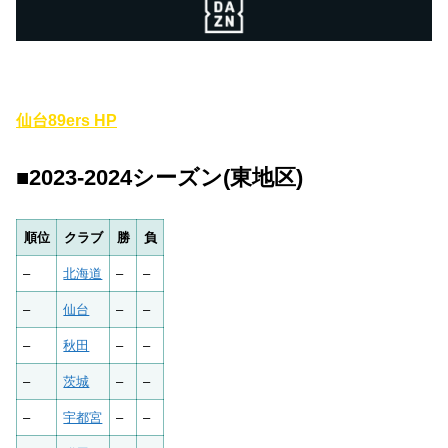
仙台89ers HP
■2023-2024シーズン(東地区)
順位
クラブ
勝
負
–
北海道
–
–
–
仙台
–
–
–
秋田
–
–
–
茨城
–
–
–
宇都宮
–
–