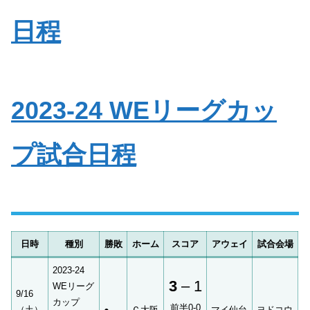
日程
2023-24 WEリーグカッ
プ試合日程
日時
種別
勝敗
ホーム
スコア
アウェイ
試合会場
2023-24
3
– 1
WEリーグ
9/16
カップ
前半0-0
（土）
●
Ｃ大阪
マイ仙台
ヨドコウ