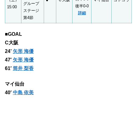
グループ
後半0-0
15:00
ステージ
詳細
第4節
■GOAL
C大阪
24’
矢形 海優
47′
矢形 海優
61′
筒井 梨香
マイ仙台
40′
中島 依美