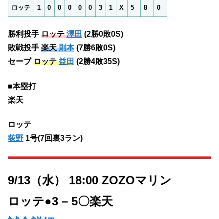
ロッテ
1
0
0
0
0
0
3
1
X
5
8
0
勝利投手
ロッテ
澤田
(2勝0敗0S)
敗戦投手
楽天
則本
(7勝6敗0S)
セーブ
ロッテ
益田
(2勝4敗35S)
■本塁打
楽天
ロッテ
荻野
1号(7回裏3ラン)
9/13（水） 18:00 ZOZOマリン
ロッテ●3 – 5〇
楽天