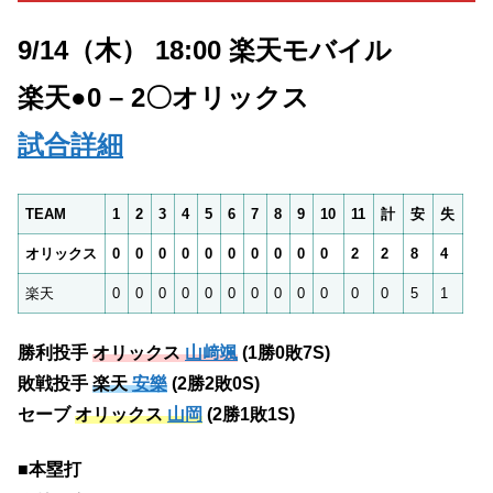
9/14（木） 18:00 楽天モバイル
楽天
●0 – 2〇オリックス
試合詳細
TEAM
1
2
3
4
5
6
7
8
9
10
11
計
安
失
オリックス
0
0
0
0
0
0
0
0
0
0
2
2
8
4
楽天
0
0
0
0
0
0
0
0
0
0
0
0
5
1
勝利投手
オリックス
山﨑颯
(1勝0敗7S)
敗戦投手
楽天
安樂
(2勝2敗0S)
セーブ
オリックス
山岡
(2勝1敗1S)
■本塁打