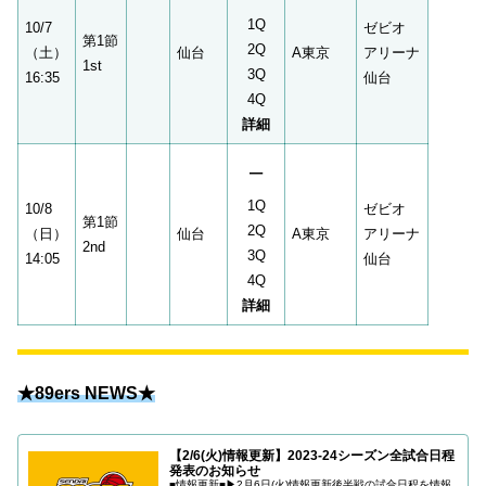
1Q
10/7
ゼビオ
第1節
2Q
（土）
仙台
A東京
アリーナ
1st
3Q
16:35
仙台
4Q
詳細
–
1Q
10/8
ゼビオ
第1節
2Q
（日）
仙台
A東京
アリーナ
2nd
3Q
14:05
仙台
4Q
詳細
★89ers NEWS★
【2/6(火)情報更新】2023-24シーズン全試合日程
発表のお知らせ
■情報更新■▶2月6日(火)情報更新後半戦の試合日程を情報