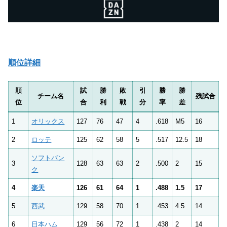
順位詳細
順
試
勝
敗
引
勝
勝
チーム名
残試合
位
合
利
戦
分
率
差
1
オリックス
127
76
47
4
.618
M5
16
2
ロッテ
125
62
58
5
.517
12.5
18
ソフトバン
3
128
63
63
2
.500
2
15
ク
4
楽天
126
61
64
1
.488
1.5
17
5
西武
129
58
70
1
.453
4.5
14
6
日本ハム
129
56
72
1
.438
2
14