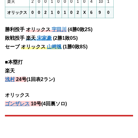
楽天
2
0
0
1
0
0
0
1
0
4
10
1
オリックス
0
0
2
1
0
1
0
2
X
6
9
0
勝利投手
オリックス
宇田川
(4勝0敗2S)
敗戦投手
楽天
宋家豪
(2勝1敗0S)
セーブ
オリックス
山﨑颯
(1勝0敗8S)
■本塁打
楽天
浅村
24号
(1回表2ラン)
オリックス
ゴンザレス
10号
(4回裏ソロ)