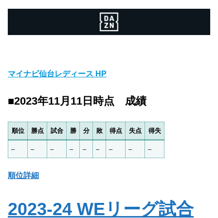
マイナビ仙台レディース HP
■2023年11月11日時点 成績
順位
勝点
試合
勝
分
敗
得点
失点
得失
–
–
–
–
–
–
–
–
–
順位詳細
2023-24 WEリーグ試合