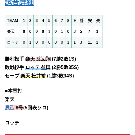
試合詳細
TEAM
1
2
3
4
5
6
7
8
9
計
安
失
楽天
0
0
0
0
1
0
1
0
3
5
7
1
ロッテ
0
1
0
0
0
0
0
1
1
3
11
1
勝利投手
楽天 渡辺翔
(7勝2敗1S)
敗戦投手
ロッテ 益田
(2勝5敗35S)
セーブ
楽天 松井裕
(1勝3敗34S)
■本塁打
楽天
辰己
8号
(5回表ソロ)
ロッテ