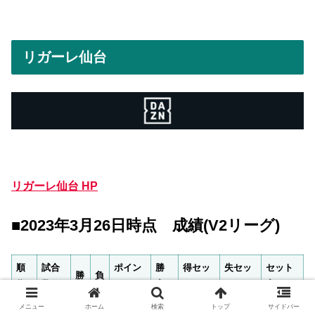
リガーレ仙台
リガーレ仙台 HP
■2023年3月26日時点 成績(V2リーグ)
順
試合
ポイン
勝
得セッ
失セッ
セット
勝
負
位
数
ト
率
ト
ト
率
メニュー
ホーム
検索
トップ
サイドバー
5
20
13
7
36
0.65
44
32
1.38