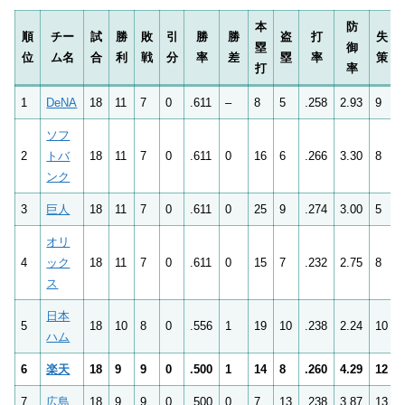
本
防
順
チー
試
勝
敗
引
勝
勝
盗
打
失
塁
御
位
ム名
合
利
戦
分
率
差
塁
率
策
打
率
1
DeNA
18
11
7
0
.611
–
8
5
.258
2.93
9
ソフ
2
トバ
18
11
7
0
.611
0
16
6
.266
3.30
8
ンク
3
巨人
18
11
7
0
.611
0
25
9
.274
3.00
5
オリ
4
ック
18
11
7
0
.611
0
15
7
.232
2.75
8
ス
日本
5
18
10
8
0
.556
1
19
10
.238
2.24
10
ハム
6
楽天
18
9
9
0
.500
1
14
8
.260
4.29
12
7
広島
18
9
9
0
.500
0
7
13
.238
3.87
13