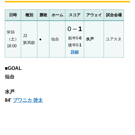
日時
種別
勝敗
ホーム
スコア
アウェイ
試合会場
0 –
1
9/16
J2
前半0-
0
（土）
●
仙台
水戸
ユアスタ
第35節
後半0-
1
18:00
詳細
■GOAL
仙台
水戸
84′
ブワニカ 啓太