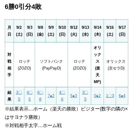
6勝0引分4敗
月
9/2
9/3
9/8
9/9
9/10
9/12
9/13
9/14
9/16
9/17
日
(土)
(日)
(金)
(土)
(日)
(火)
(水)
(木)
(土)
(日)
オリ
対
ック
戦
ロッテ
ソフトバンク
ロッテ
ス
オリックス
相
(ZOZO)
(PayPayD)
(ZOZO)
(楽
(京セラD)
手
天
MP)
結
3〇
4〇
6〇
4〇
3〇
7●2
5●3
0●2
1〇3
6●4
果
5
5
8
6
5
※結果表示…ホーム（楽天の勝敗）ビジター(数字の隣の×
はサヨナラ勝敗）
※対戦相手太字…ホーム戦