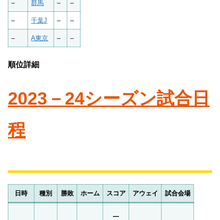
–
群馬
–
–
–
千葉J
–
–
–
A東京
–
–
順位詳細
2023－24シーズン試合日
程
日時
種別
勝敗
ホーム
スコア
アウェイ
試合会場
–