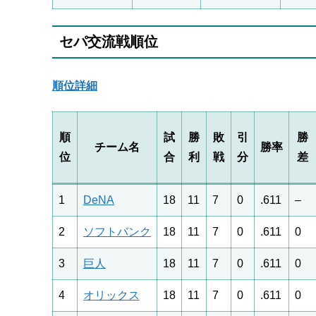
セパ交流戦順位
順位詳細
順
試
勝
敗
引
勝
チーム名
勝率
位
合
利
戦
分
差
1
DeNA
18
11
7
0
.611
–
2
ソフトバンク
18
11
7
0
.611
0
3
巨人
18
11
7
0
.611
0
4
オリックス
18
11
7
0
.611
0