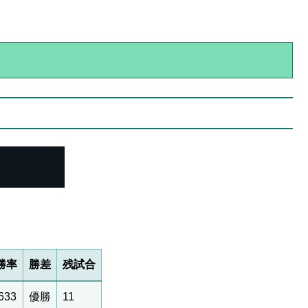
勝率
勝差
残試合
.633
優勝
11