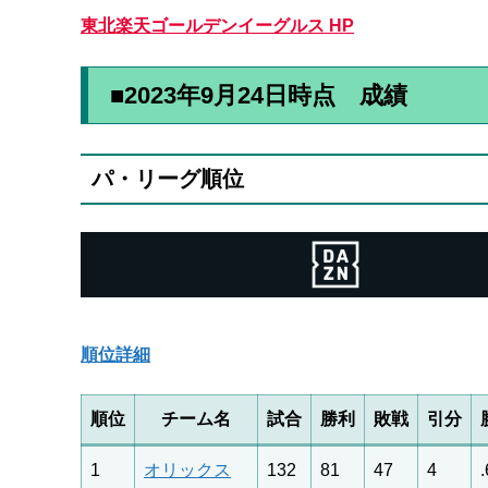
東北楽天ゴールデンイーグルス HP
■2023年9月24日時点 成績
パ・リーグ順位
順位詳細
順位
チーム名
試合
勝利
敗戦
引分
1
オリックス
132
81
47
4