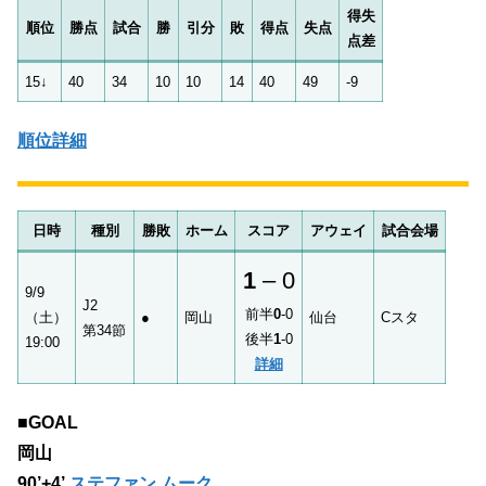
得失
順位
勝点
試合
勝
引分
敗
得点
失点
点差
15↓
40
34
10
10
14
40
49
-9
順位詳細
日時
種別
勝敗
ホーム
スコア
アウェイ
試合会場
1
– 0
9/9
J2
前半
0
-0
（土）
●
岡山
仙台
Cスタ
第34節
後半
1
-0
19:00
詳細
■GOAL
岡山
90’+4’
ステファン ムーク