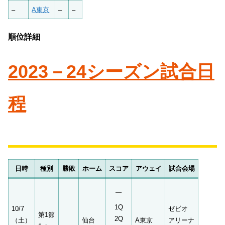
–
A東京
–
–
順位詳細
2023－24シーズン試合日
程
日時
種別
勝敗
ホーム
スコア
アウェイ
試合会場
–
1Q
10/7
ゼビオ
第1節
2Q
（土）
仙台
A東京
アリーナ