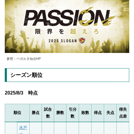
参照：ベガルタ仙台HP
シーズン順位
2025/8/3 時点
試合
引分
得失
順位
勝点
勝数
敗数
得点
失点
数
数
点差
水戸