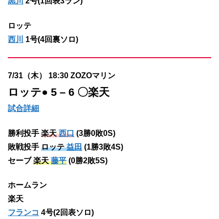
黒川
2号(1回表3ラン)
ロッテ
西川
1号(4回裏ソロ)
7/31（木） 18:30 ZOZOマリン
ロッテ
● 5 – 6 〇楽天
試合詳細
勝利投手
楽天
西口
(3勝0敗0S)
敗戦投手
ロッテ
益田
(1勝3敗4S)
セーブ
楽天
藤平
(0勝2敗5S)
ホームラン
楽天
フランコ
4号(2回表ソロ)