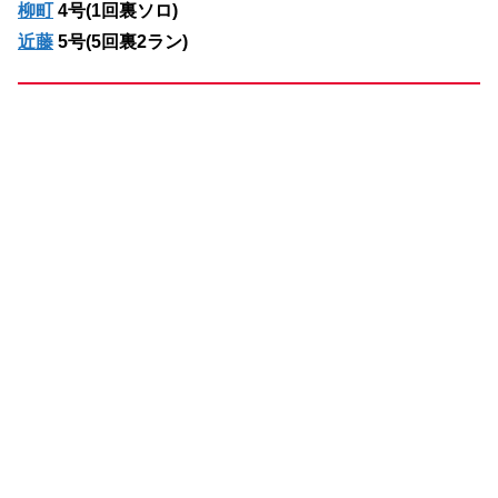
柳町
4号(1回裏ソロ)
近藤
5号(5回裏2ラン)