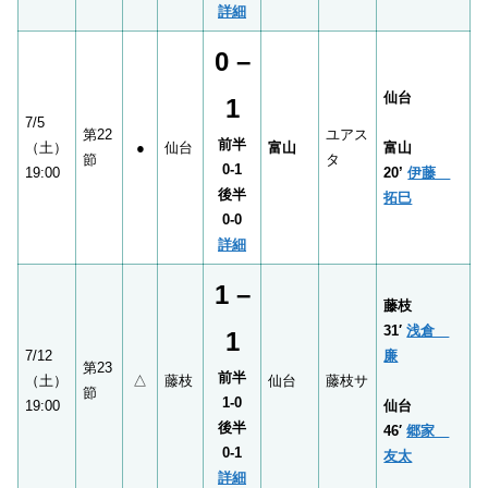
詳細
0 –
仙台
1
7/5
第22
ユアス
前半
（土）
●
仙台
富山
富山
節
タ
0-1
19:00
20’
伊藤
後半
拓巳
0-0
詳細
1 –
藤枝
31′
浅倉
1
7/12
廉
第23
前半
（土）
△
藤枝
仙台
藤枝サ
節
1-0
19:00
仙台
後半
46′
郷家
0-1
友太
詳細