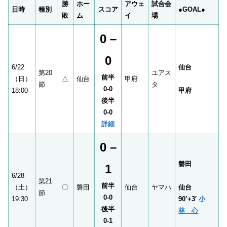
勝
ホー
アウェ
試合会
日時
種別
スコア
●
GOAL●
敗
ム
イ
場
0 –
0
6/22
仙台
第20
ユアス
前半
（日）
△
仙台
甲府
節
タ
0-0
18:00
甲府
後半
0-0
詳細
0 –
磐田
1
6/28
第21
前半
（土）
〇
磐田
仙台
ヤマハ
仙台
節
0-0
19:30
90’+3′
小
後半
林 心
0-1