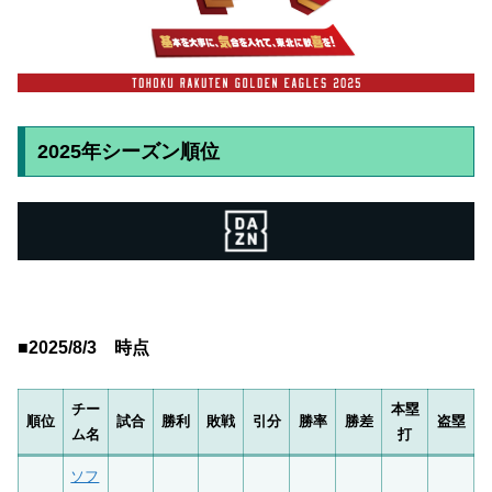
2025年シーズン順位
■2025/8/3 時点
チー
本塁
順位
試合
勝利
敗戦
引分
勝率
勝差
盗塁
ム名
打
ソフ