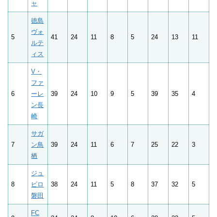
ャ
徳島
ヴォ
5
41
24
11
8
5
24
13
11
ルテ
ィス
V・
ファ
6
ーレ
39
24
10
9
5
39
35
4
ン長
崎
サガ
7
ン鳥
39
24
11
6
7
25
22
3
栖
ジュ
8
ビロ
38
24
11
5
8
37
32
5
磐田
FC