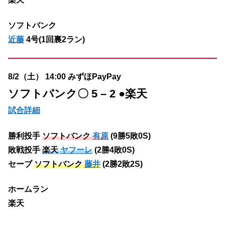
ソフトバンク
近藤
4号(1回裏2ラン)
8/2（土） 14:00 みずほPayPay
ソフトバンク
〇 5 – 2 ●楽天
試合詳細
勝利投手
ソフトバンク
有原
(9勝5敗0S)
敗戦投手
楽天
ヤフーレ
(2勝4敗0S)
セーブ
ソフトバンク
藤井
(2勝2敗2S)
ホームラン
楽天