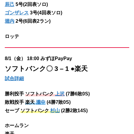
辰己
5号(2回表ソロ)
ゴンザレス
3号(4回表ソロ)
堀内
2号(6回表2ラン)
ロッテ
8/1（金） 18:00 みずほPayPay
ソフトバンク
〇 3 – 1 ●楽天
試合詳細
勝利投手
ソフトバンク
上沢
(7勝6敗0S)
敗戦投手
楽天
瀧中
(4勝7敗0S)
セーブ
ソフトバンク
杉山
(2勝2敗14S)
ホームラン
楽天