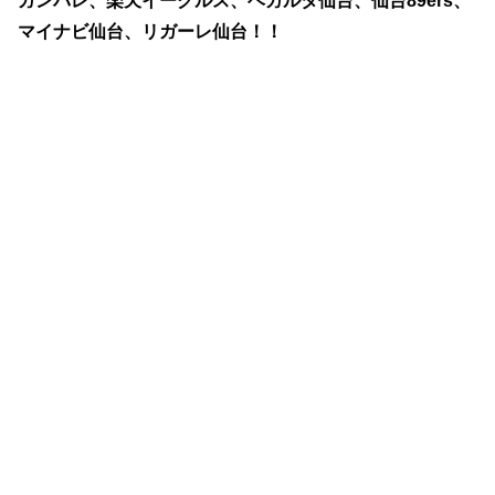
ガンバレ、楽天イーグルス、ベガルタ仙台、仙台89ers、
マイナビ仙台、リガーレ仙台！！