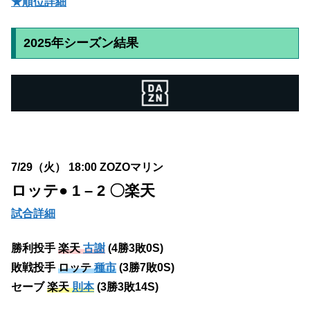
★順位詳細
2025年シーズン結果
7/29（火） 18:00 ZOZOマリン
ロッテ
● 1 – 2 〇楽天
試合詳細
勝利投手
楽天
古謝
(4勝3敗0S)
敗戦投手
ロッテ
種市
(3勝7敗0S)
セーブ
楽天
則本
(3勝3敗14S)