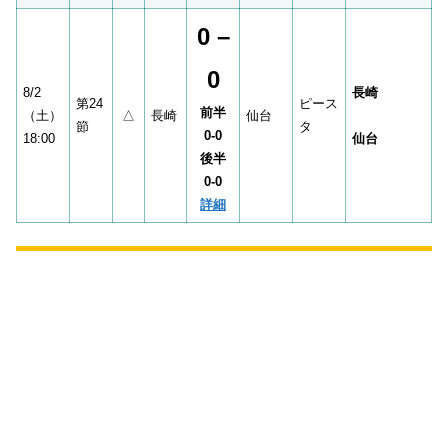
0 –
0
8/2
長崎
第24
ピース
前半
（土）
△
長崎
仙台
節
タ
0-0
18:00
仙台
後半
0-0
詳細