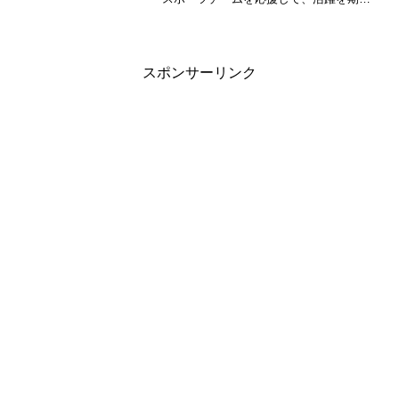
しましょう！ガンバレ、東北楽天、ベガ
ルタ、89ers、マイナビ仙台、リガーレ仙
台！！
スポンサーリンク