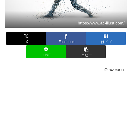
https://www.ac-illust.com/
X
Facebook
はてブ
LINE
コピー
2020.08.17