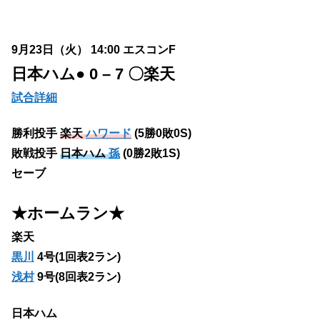
9月23日（火） 14:00 エスコンF
日本ハム
● 0 – 7 〇楽天
試合詳細
勝利投手
楽天
ハワード
(5勝0敗0S)
敗戦投手
日本ハム
孫
(0勝2敗1S)
セーブ
★ホームラン
★
楽天
黒川
4号(1回表2ラン)
浅村
9号(8回表2ラン)
日本ハム