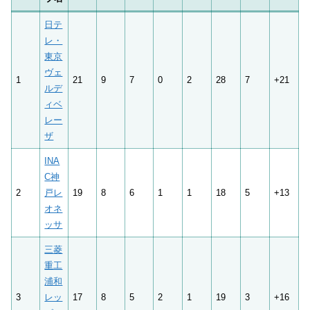
日テ
レ・
東京
ヴェ
1
21
9
7
0
2
28
7
+21
ルデ
ィベ
レー
ザ
INA
C神
2
戸レ
19
8
6
1
1
18
5
+13
オネ
ッサ
三菱
重工
浦和
3
レッ
17
8
5
2
1
19
3
+16