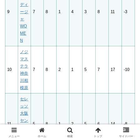
ディ
9
ージ
7
8
1
4
3
8
11
-3
ャ
WO
ME
N
ノジ
マス
テラ
10
7
8
2
1
5
7
17
-10
神奈
川相
模原
セレ
ッソ
大阪
ヤン
11
5
8
1
2
5
6
14
-8
マー
レデ
メニュー
ホーム
検索
トップ
サイドバー