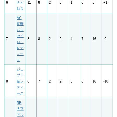
6
ナビ
11
8
2
5
1
6
5
+1
仙台
AC
長野
パル
セイ
7
8
8
2
2
4
7
16
-9
ロ・
レデ
ィー
ス
ジェ
フ千
8
葉レ
8
7
2
2
3
6
16
-10
ディ
ース
RB
大宮
アル