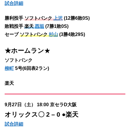
試合詳細
勝利投手
ソフトバンク
上沢
(12勝6敗0S)
敗戦投手
楽天
西垣
(7勝1敗0S)
セーブ
ソフトバンク
杉山
(3勝4敗29S)
★ホームラン
★
ソフトバンク
柳町
5号(6回表2ラン)
楽天
9月27日（土） 18:00 京セラD大阪
オリックス
〇 2 – 0 ●楽天
試合詳細