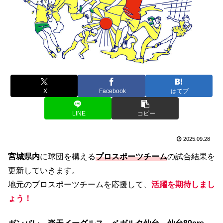
X
Facebook
はてブ
LINE
コピー
2025.09.28
宮城県内
に球団を構える
プロスポーツチーム
の試合結果を
更新していきます。
地元のプロスポーツチームを応援して、
活躍を期待しまし
ょう！