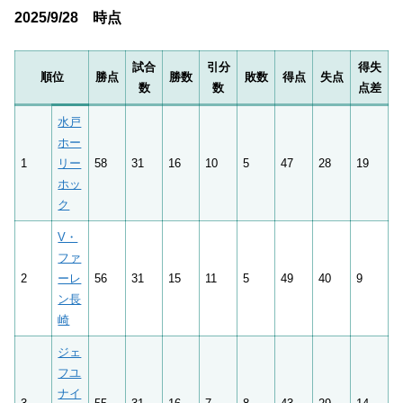
2025/9/28 時点
試合
引分
得失
順位
勝点
勝数
敗数
得点
失点
数
数
点差
水戸
ホー
1
リー
58
31
16
10
5
47
28
19
ホッ
ク
V・
ファ
2
ーレ
56
31
15
11
5
49
40
9
ン長
崎
ジェ
フユ
ナイ