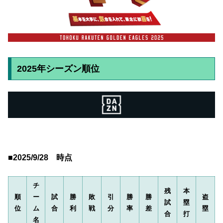
2025年シーズン順位
■2025/9/28 時点
チ
残
本
順
ー
試
勝
敗
引
勝
勝
盗
試
塁
位
ム
合
利
戦
分
率
差
塁
合
打
名