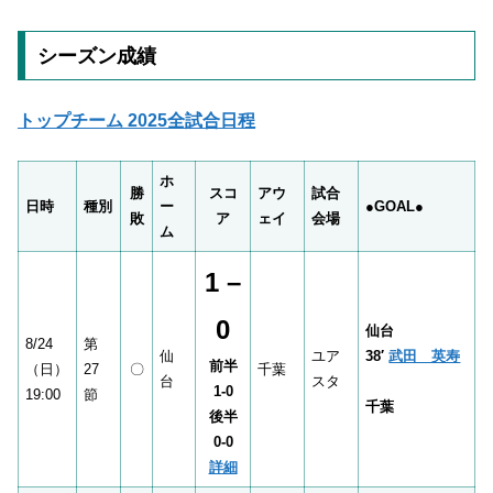
シーズン成績
トップチーム 2025全試合日程
ホ
勝
スコ
アウ
試合
日時
種別
ー
●
GOAL●
敗
ア
ェイ
会場
ム
1 –
0
仙台
8/24
第
仙
ユア
38′
武田 英寿
前半
（日）
27
〇
千葉
台
スタ
1-0
19:00
節
千葉
後半
0-0
詳細