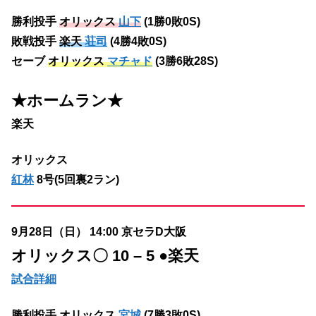
勝利投手
オリックス
山下
(1勝0敗0S)
敗戦投手
楽天
荘司
(4勝4敗0S)
セーブ
オリックス
マチャド
(3勝6敗28S)
★ホームラン
★
楽天
オリックス
紅林
8号(5回裏2ラン)
9月28日（日） 14:00 京セラD大阪
オリックス
〇 10 – 5 ●楽天
試合詳細
勝利投手 オリックス
宮城
(7勝3敗0S)