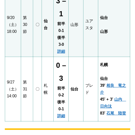
3 –
1
9/20
第
仙台
仙
ユア
前半
（土）
30
〇
山形
台
スタ
0-1
18:00
節
山形
後半
3-0
詳細
0 –
札幌
3
仙台
9/27
第
札
プレ
39′
相良 竜之
前半
（土）
31
〇
仙台
幌
ド
介
0-2
14:00
節
45′ + 3′
山内
後半
日向汰
0-1
83′
石尾 陸登
詳細