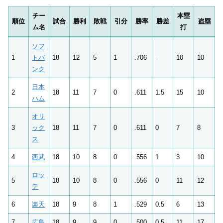
チー
本塁
順位
試合
勝利
敗戦
引分
勝率
勝差
盗塁
ム名
打
ソフ
1
トバ
18
12
5
1
.706
–
10
10
ンク
日本
2
18
11
7
0
.611
1.5
15
10
ハム
オリ
3
ック
18
11
7
0
.611
0
7
8
ス
4
西武
18
10
8
0
.556
1
3
10
ロッ
5
18
10
8
0
.556
0
11
12
テ
6
楽天
18
9
8
1
.529
0.5
6
13
7
広島
18
9
9
0
.500
0.5
11
17