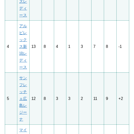
ズレ
ディ
ース
アル
ビレ
ック
4
ス新
13
8
4
1
3
7
8
-1
潟レ
ディ
ース
サン
フレ
ッチ
5
ェ広
12
8
3
3
2
11
9
+2
島レ
ジー
ナ
マイ