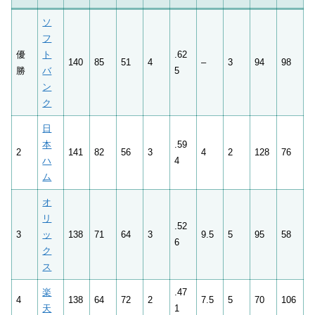
ソ
フ
優
ト
.62
140
85
51
4
–
3
94
98
勝
バ
5
ン
ク
日
本
.59
2
141
82
56
3
4
2
128
76
ハ
4
ム
オ
リ
.52
3
ッ
138
71
64
3
9.5
5
95
58
6
ク
ス
楽
.47
4
138
64
72
2
7.5
5
70
106
天
1