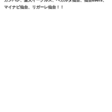
ガンバレ、楽天イーグルス、ベガルタ仙台、仙台89ers、
マイナビ仙台、リガーレ仙台！！