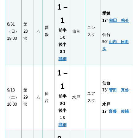
1 –
愛媛
1
17’
前田 椋介
8/31
第
愛
ニン
前半
（日）
28
△
仙台
媛
スタ
仙台
1-0
19:00
節
90′
山内 日向
後半
汰
0-1
詳細
1 –
仙台
1
9/13
第
73′
菅田 真啓
仙
ユア
前半
（土）
29
△
水戸
台
スタ
0-1
18:00
節
水戸
後半
17′
齋藤 俊輔
1-0
詳細