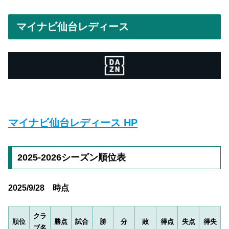
マイナビ仙台レディース
マイナビ仙台レディース HP
2025-2026シーズン順位表
2025/9/28 時点
クラ
順位
勝点
試合
勝
分
敗
得点
失点
得失
ブ名