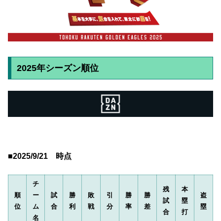
2025年シーズン順位
■2025/9/21 時点
チ
残
本
順
ー
試
勝
敗
引
勝
勝
盗
試
塁
位
ム
合
利
戦
分
率
差
塁
合
打
名