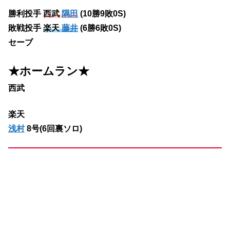
勝利投手
西武
隅田
(10勝9敗0S)
敗戦投手
楽天
藤井
(6勝6敗0S)
セーブ
★ホームラン
★
西武
楽天
浅村
8号(6回裏ソロ)