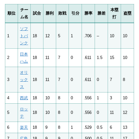
チー
本塁
順位
試合
勝利
敗戦
引分
勝率
勝差
盗塁
ム名
打
ソフ
1
トバ
18
12
5
1
.706
–
10
10
ンク
日本
2
18
11
7
0
.611
1.5
15
10
ハム
オリ
3
ック
18
11
7
0
.611
0
7
8
ス
4
西武
18
10
8
0
.556
1
3
10
ロッ
5
18
10
8
0
.556
0
11
12
テ
6
楽天
18
9
8
1
.529
0.5
6
13
7
広島
18
9
9
0
.500
0.5
11
17