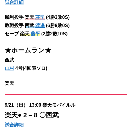
試合詳細
勝利投手
楽天
荘司
(4勝3敗0S)
敗戦投手
西武
渡邉
(6勝9敗0S)
セーブ
楽天
藤平
(2勝2敗10S)
★ホームラン
★
西武
山村
4号(4回表ソロ)
楽天
9/21（日） 13:00 楽天モバイルル
楽天
● 2 – 8 〇西武
試合詳細