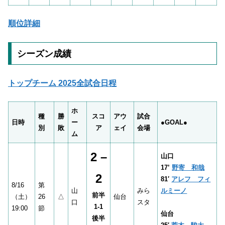
順位詳細
シーズン成績
トップチーム 2025全試合日程
ホ
種
勝
スコ
アウ
試合
日時
ー
●
GOAL●
別
敗
ア
ェイ
会場
ム
2 –
山口
17’
野寄 和哉
2
81′
アレフ フィ
8/16
第
山
みら
ルミーノ
前半
（土）
26
△
仙台
口
スタ
1-1
19:00
節
仙台
後半