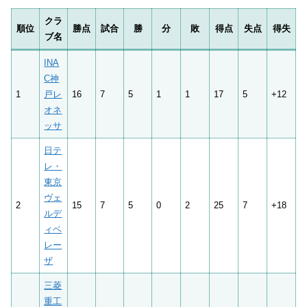
クラ
順位
勝点
試合
勝
分
敗
得点
失点
得失
ブ名
INA
C神
1
戸レ
16
7
5
1
1
17
5
+12
オネ
ッサ
日テ
レ・
東京
ヴェ
2
15
7
5
0
2
25
7
+18
ルデ
ィベ
レー
ザ
三菱
重工