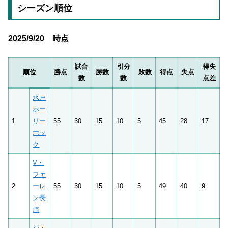
シーズン順位
2025/9/20 時点
試合
引分
得失
順位
勝点
勝数
敗数
得点
失点
数
数
点差
水戸
ホー
1
リー
55
30
15
10
5
45
28
17
ホッ
ク
V・
ファ
2
ーレ
55
30
15
10
5
49
40
9
ン長
崎
ジェ