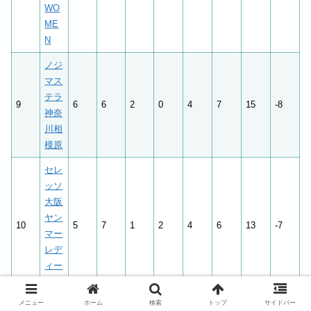
WO
ME
N
ノジ
マス
テラ
9
6
6
2
0
4
7
15
-8
神奈
川相
模原
セレ
ッソ
大阪
ヤン
10
5
7
1
2
4
6
13
-7
マー
レデ
ィー
ス
メニュー
ホーム
検索
トップ
サイドバー
ジェ