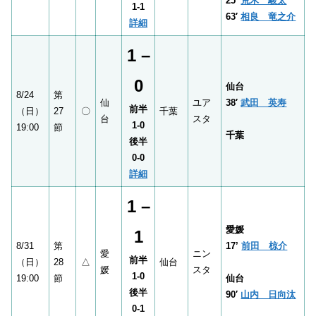
25′
荒木 駿太
1-1
63′
相良 竜之介
詳細
1 –
0
仙台
8/24
第
仙
ユア
38′
武田 英寿
前半
（日）
27
〇
千葉
台
スタ
1-0
19:00
節
千葉
後半
0-0
詳細
1 –
愛媛
1
8/31
第
17’
前田 椋介
愛
ニン
前半
（日）
28
△
仙台
媛
スタ
1-0
19:00
節
仙台
後半
90′
山内 日向汰
0-1