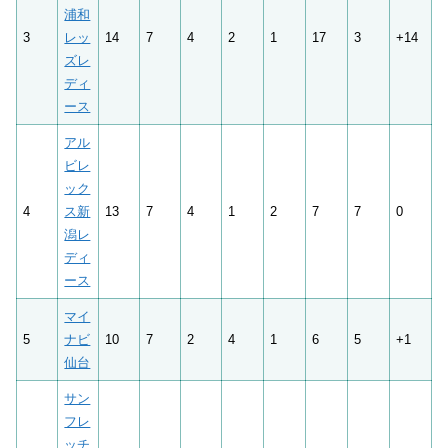
浦和
3
レッ
14
7
4
2
1
17
3
+14
ズレ
ディ
ース
アル
ビレ
ック
4
ス新
13
7
4
1
2
7
7
0
潟レ
ディ
ース
マイ
5
ナビ
10
7
2
4
1
6
5
+1
仙台
サン
フレ
ッチ