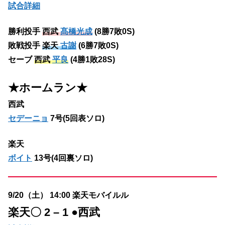
試合詳細
勝利投手
西武
髙橋光成
(8勝7敗0S)
敗戦投手
楽天
古謝
(6勝7敗0S)
セーブ
西武
平良
(4勝1敗28S)
★ホームラン
★
西武
セデーニョ
7号(5回表ソロ)
楽天
ボイト
13号(4回裏ソロ)
9/20（土） 14:00 楽天モバイルル
楽天
〇 2 – 1 ●西武