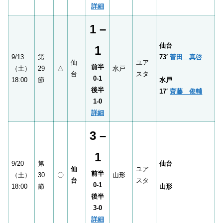
詳細
1 –
仙台
1
9/13
第
73′
菅田 真啓
仙
ユア
前半
（土）
29
△
水戸
台
スタ
0-1
18:00
節
水戸
後半
17′
齋藤 俊輔
1-0
詳細
3 –
1
9/20
第
仙台
仙
ユア
前半
（土）
30
〇
山形
台
スタ
0-1
18:00
節
山形
後半
3-0
詳細