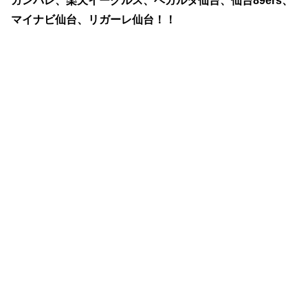
ガンバレ、楽天イーグルス、ベガルタ仙台、仙台89ers、
マイナビ仙台、リガーレ仙台！！