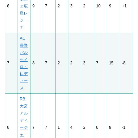
6
ェ広
9
7
2
3
2
10
9
+1
島レ
ジー
ナ
AC
長野
パル
セイ
7
8
7
2
2
3
7
15
-8
ロ・
レデ
ィー
ス
RB
大宮
アル
ディ
8
ージ
7
7
1
4
2
8
9
-1
ャ