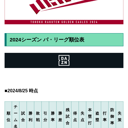
2024シーズン パ・リーグ順位表
■2024/8/25 時点
チ
残
本
防
順
ー
試
勝
敗
引
勝
勝
得
失
盗
打
失
試
塁
御
位
ム
合
利
戦
分
率
差
点
点
塁
率
策
合
打
率
名