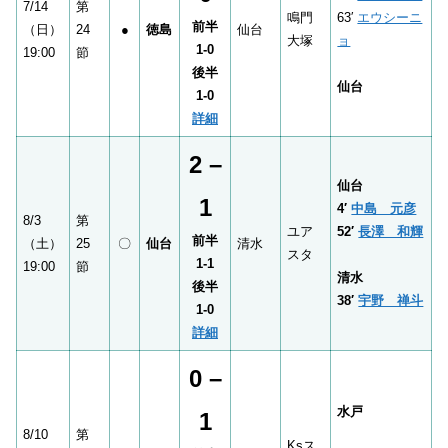
7/14
第
鳴門
63′
エウシーニ
前半
（日）
24
●
徳島
仙台
大塚
ョ
1-0
19:00
節
後半
仙台
1-0
詳細
2 –
仙台
1
4′
中島 元彦
8/3
第
ユア
52′
長澤 和輝
前半
（土）
25
〇
仙台
清水
スタ
1-1
19:00
節
清水
後半
38′
宇野 禅斗
1-0
詳細
0 –
水戸
1
8/10
第
Ksス