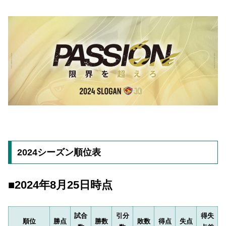
2024シーズン順位表
■2024年8月25日時点
試合
引分
得失
順位
勝点
勝数
敗数
得点
失点