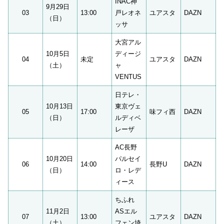
INAC神
9月29日
03
13:00
戸レオネ
ユアスタ
DAZN
（日）
ッサ
大宮アル
10月5日
ディージ
04
未定
ユアスタ
DAZN
（土）
ャ
VENTUS
日テレ・
10月13日
東京ヴェ
05
17:00
味フィ西
DAZN
（日）
ルディベ
レーザ
AC長野
10月20日
パルセイ
06
14:00
長野U
DAZN
（日）
ロ・レデ
ィース
ちふれ
11月2日
ASエル
07
13:00
ユアスタ
DAZN
（土）
フェン埼