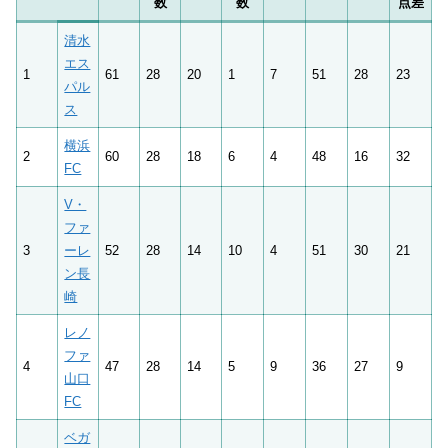
数
数
点差
清水
エス
1
61
28
20
1
7
51
28
23
パル
ス
横浜
2
60
28
18
6
4
48
16
32
FC
V・
ファ
3
ーレ
52
28
14
10
4
51
30
21
ン長
崎
レノ
ファ
4
47
28
14
5
9
36
27
9
山口
FC
ベガ