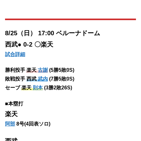
8/25（日） 17:00 ベルーナドーム
西武● 0-2 〇楽天
試合詳細
勝利投手
楽天
古謝
(5勝5敗0S)
敗戦投手
西武
武内
(7勝5敗0S)
セーブ
楽天
則本
(3勝2敗26S)
■本塁打
楽天
阿部
8号(4回表ソロ)
西武