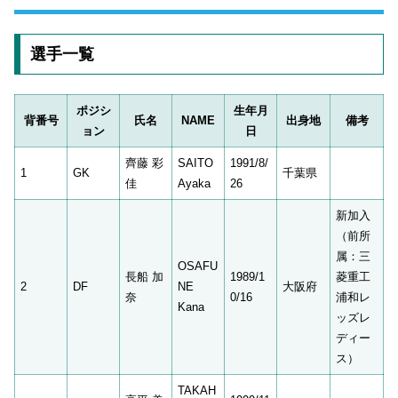
選手一覧
ポジシ
生年月
背番号
氏名
NAME
出身地
備考
ョン
日
齊藤 彩
SAITO
1991/8/
1
GK
千葉県
佳
Ayaka
26
新加入
（前所
属：三
OSAFU
長船 加
1989/1
菱重工
2
DF
NE
大阪府
奈
0/16
浦和レ
Kana
ッズレ
ディー
ス）
TAKAH