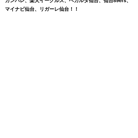
ガンバレ、楽天イーグルス、ベガルタ仙台、仙台89ers、
マイナビ仙台、リガーレ仙台！！