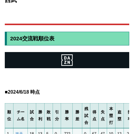
2024交流戦順位表
■2024/6/18 時点
残
本
順
チー
試
勝
敗
引
勝
勝
得
失
盗
打
試
塁
位
ム名
合
利
戦
分
率
差
点
点
塁
率
合
打
1
楽天
18
13
5
0
.722
–
0
67
47
10
12
.253