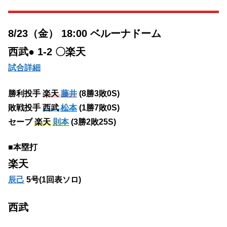
8/23（金） 18:00 ベルーナドーム
西武● 1-2 〇楽天
試合詳細
勝利投手
楽天
藤井
(8勝3敗0S)
敗戦投手
西武
松本
(1勝7敗0S)
セーブ
楽天
則本
(3勝2敗25S)
■本塁打
楽天
辰己
5号(1回表ソロ)
西武