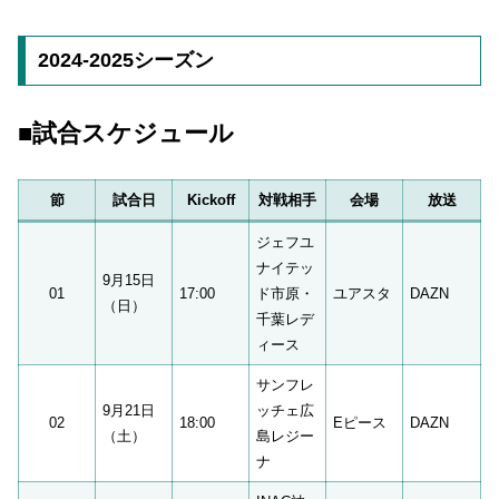
2024-2025シーズン
■試合スケジュール
節
試合日
Kickoff
対戦相手
会場
放送
ジェフユ
ナイテッ
9月15日
01
17:00
ド市原・
ユアスタ
DAZN
（日）
千葉レデ
ィース
サンフレ
9月21日
ッチェ広
02
18:00
Eピース
DAZN
（土）
島レジー
ナ