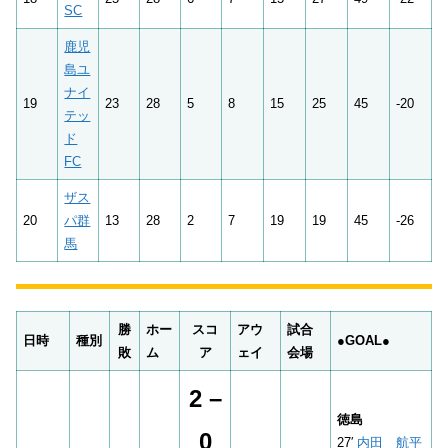
SC
鹿児
島ユ
ナイ
19
23
28
5
8
15
25
45
-20
テッ
ド
FC
ザス
20
パ群
13
28
2
7
19
19
45
-26
馬
勝
ホー
スコ
アウ
試合
日時
種別
●
GOAL●
敗
ム
ア
ェイ
会場
2 –
徳島
0
27′
内田 航平