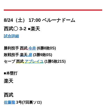
8/24（土） 17:00 ベルーナドーム
西武〇 3-2 ●楽天
試合詳細
勝利投手
西武
今井
(6勝8敗0S)
敗戦投手
楽天
岸
(3勝9敗0S)
セーブ
西武
アブレイユ
(1勝5敗21S)
■本塁打
楽天
西武
佐藤龍
3号(7回裏ソロ)