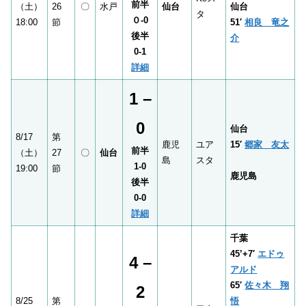
前半
（土）
26
〇
水戸
仙台
仙台
タ
０-0
18:00
節
51′
相良 竜之
後半
介
0-1
詳細
1 –
0
仙台
8/17
第
鹿児
ユア
15′
郷家 友太
前半
（土）
27
〇
仙台
島
スタ
1-0
19:00
節
鹿児島
後半
0-0
詳細
千葉
45’+7′
エドゥ
4 –
アルド
65′
佐々木 翔
2
8/25
第
悟