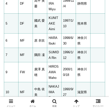
高平 美
1999/11
4
DF
IRA
静岡県
憂
/4
Miyu
KUNIT
國武 愛
1997/1/
5
DF
AKE
熊本県
美
10
Aimi
HARA
1998/6/
神奈川
6
MF
原 衣吹
Ibuki
30
県
SUMID
1996/1/
神奈川
7
MF
隅田 凜
A Rin
12
県
HIROS
廣澤 真
2000/1
神奈川
9
FW
AWA
穂
0/18
県
Maho
NAKAJ
中島 依
1990/9/
10
MF
IMA
滋賀県
美
27
Emi
後藤 三
GOTO
1990/7/
メニュー
ホーム
検索
トップ
サイドバー