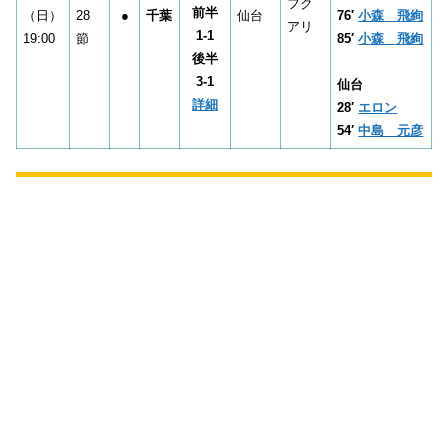
フク
前半
（日）
28
●
千葉
仙台
76′
小森 飛絢
アリ
1-1
19:00
節
85′
小森 飛絢
後半
3-1
仙台
詳細
28′
エロン
54′
中島 元彦