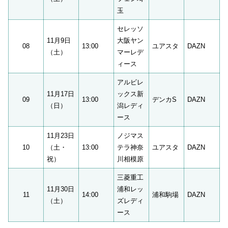
玉
セレッソ
11月9日
大阪ヤン
08
13:00
ユアスタ
DAZN
（土）
マーレデ
ィース
アルビレ
11月17日
ックス新
09
13:00
デンカS
DAZN
（日）
潟レディ
ース
11月23日
ノジマス
10
（土・
13:00
テラ神奈
ユアスタ
DAZN
祝）
川相模原
三菱重工
11月30日
浦和レッ
11
14:00
浦和駒場
DAZN
（土）
ズレディ
ース