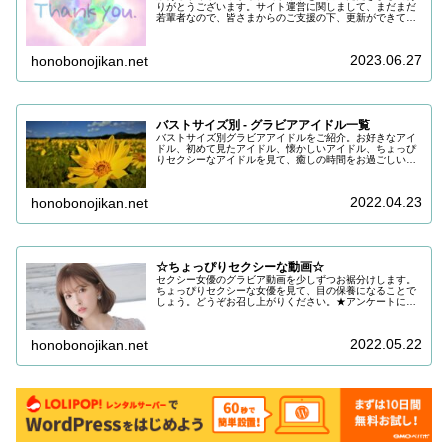
りがとうございます。サイト運営に関しまして、まだまだ
若輩者なので、皆さまからのご支援の下、更新ができてい
る状況でございます。改めまして、ご支援いただき、誠に
ありがとうございます。引き続き皆...
2023.06.27
honobonojikan.net
バストサイズ別 - グラビアアイドル一覧
バストサイズ別グラビアアイドルをご紹介。お好きなアイ
ドル、初めて見たアイドル、懐かしいアイドル、ちょっぴ
りセクシーなアイドルを見て、癒しの時間をお過ごしいた
だけると嬉しいです。目の保養にどうぞお召し上がりくだ
さい。
2022.04.23
honobonojikan.net
☆ちょっぴりセクシーな動画☆
セクシー女優のグラビア動画を少しずつお裾分けします。
ちょっぴりセクシーな女優を見て、目の保養になることで
しょう。どうぞお召し上がりください。★アンケートにご
協力をお願いします ご回答いただき、ご希望であればお
礼をお送りしておりますアンケート...
2022.05.22
honobonojikan.net