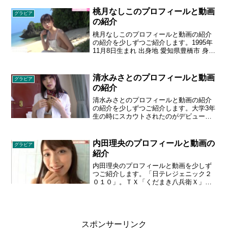
なたを魅了します
桃月なしこのプロフィールと動画
グラビア
の紹介
桃月なしこのプロフィールと動画の紹介
の紹介を少しずつご紹介します。1995年
11月8日生まれ 出身地 愛知県豊橋市 身長
161 cm スリーサイズ 84 - 60 - 87 cm Fカ
ップ。事務所からスカウトされて芸能界
入りを果たし、すぐに雑誌デビュー。
清水みさとのプロフィールと動画
グラビア
2019年10月には女性ファッション誌
の紹介
『bis』（光文社）のレギュラーモデルに
抜擢。2020年9月25日、『魔進戦隊キラ
清水みさとのプロフィールと動画の紹介
メイジャー』第25話より巫女 / ヨドンナ
の紹介を少しずつご紹介します。大学3年
役で出演。
生の時にスカウトされたのがデビューの
きっかけ。ミスFLASH2012オーディショ
ンでファイナリストに選出。2022年1月
24日に発売された『週刊プレイボーイ』
内田理央のプロフィールと動画の
グラビア
（6号、集英社）にて、久々のグラビアを
紹介
披露。週刊プレイボーイでのグラビアは7
年ぶり。サウナ、読書、水中ウォーキン
内田理央のプロフィールと動画を少しず
グが趣味。1992年3月5日生まれ 奈良県橿
つご紹介します。「日テレジェニック２
原市出身 A型 身長 160 cm スリーサイズ
０１０」。ＴＸ「くだまき八兵衛Ｘ」、
88 - 58 - 86 cm Gカップ
ＮＴＶ「アイドル☆リーグ！」レギュラ
ー等で大活躍中。ハタチになった内田理
央ちゃん！！柔らかムチムチなお肌にす
らっと美脚、色っぽい腰回り。ピュアな
可愛らしさはそのままに、大人の女性へ
スポンサーリンク