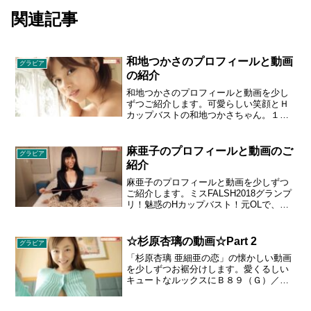
関連記事
和地つかさのプロフィールと動画
グラビア
の紹介
和地つかさのプロフィールと動画を少し
ずつご紹介します。可愛らしい笑顔とＨ
カップバストの和地つかさちゃん。１４
８センチの小さな体に大きなバストとし
っかりヒップ、童顔にＢ９０の奇跡のス
タイルが男心をトキメかせます。可愛さ
麻亜子のプロフィールと動画のご
グラビア
とムチムチなＨボディを堪能してくださ
紹介
い！プロフィール：わちつかさ 1993年5
月13日生まれ/栃木県出身/O型/身長 148
麻亜子のプロフィールと動画を少しずつ
cm/B90 - W62 - H82 cm/Iカップ
ご紹介します。ミスFALSH2018グランプ
リ！魅惑のHカップバスト！元OLで、大
きな胸がコンプレックスだった彼女が、
いま輝いてここに！1994年10月31日生ま
れ／T158、B90・W58・H82／大阪府出
☆杉原杏璃の動画☆Part 2
グラビア
身
「杉原杏璃 亜細亜の恋」の懐かしい動画
を少しずつお裾分けします。愛くるしい
キュートなルックスにＢ８９（Ｇ）／Ｗ
５６／Ｈ８０の磨きぬかれたパーフェク
トボディが今作でも艶やかに、大胆にあ