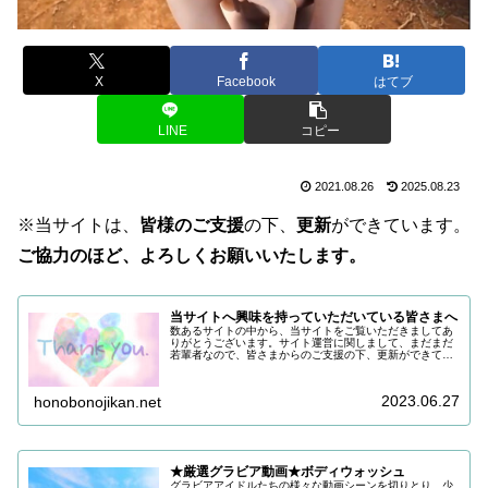
X
Facebook
はてブ
LINE
コピー
2021.08.26
2025.08.23
※当サイトは、
皆様のご支援
の下、
更新
ができています。
ご協力のほど、よろしくお願いいたします。
当サイトへ興味を持っていただいている皆さまへ
数あるサイトの中から、当サイトをご覧いただきましてあ
りがとうございます。サイト運営に関しまして、まだまだ
若輩者なので、皆さまからのご支援の下、更新ができてい
る状況でございます。改めまして、ご支援いただき、誠に
ありがとうございます。引き続き皆...
2023.06.27
honobonojikan.net
★厳選グラビア動画★ボディウォッシュ
グラビアアイドルたちの様々な動画シーンを切りとり、少