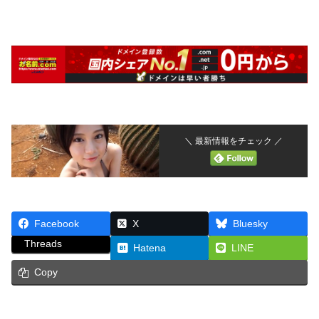
＼ 最新情報をチェック ／
Facebook
X
Bluesky
Threads
Hatena
LINE
Copy