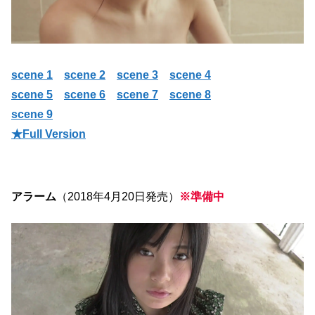
scene 1
scene 2
scene 3
scene 4
scene 5
scene 6
scene 7
scene 8
scene 9
★Full Version
アラーム
（2018年4月20日発売）
※準備中