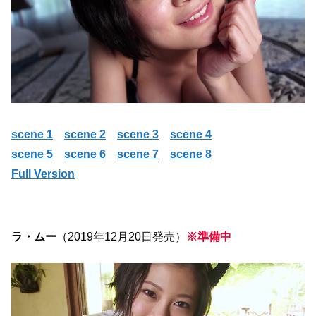
scene 1
scene 2
scene 3
scene 4
scene 5
scene 6
scene 7
scene 8
Full Version
ラ・ムー
（2019年12月20日発売）
※準備中