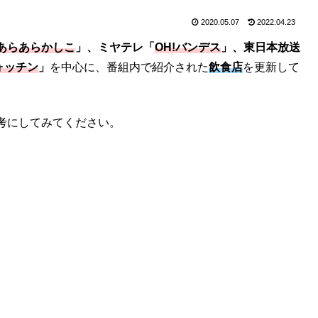
2020.05.07
2022.04.23
あらあらかしこ
」、ミヤテレ「
OH!バンデス
」、東日本放送
ォッチン
」
を中心に、番組内で紹介された
飲食店
を更新して
考にしてみてください。