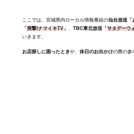
ここでは、宮城県内ローカル情報番組の
仙台放送「
「
突撃!ナマイキTV
」
、
TBC東北放送「
サタデーウ
いきます。
お店探しに困ったとき
や、
休日のお出かけ
の際の参