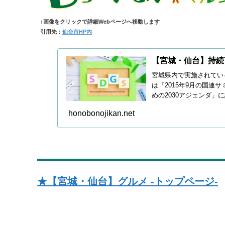
↑画像をクリックで詳細Webページへ移動します
引用先：
仙台市HP内
【宮城・仙台】持続
宮城県内で実施されてい
は『2015年9月の国
めの2030アジェンダ」
際目標』です。
honobonojikan.net
★【宮城・仙台】グルメ -トップページ-