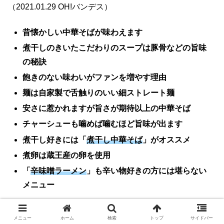
（2021.01.29 OH!バンデス）
昔懐かしい中華そばが味わえます
煮干しのきいたこだわりのスープは豚骨などの旨味
の秘訣
飽きのない味わいがファンを増やす理由
麺は自家製で舌触りのいい細ストレート麺
安さに惹かれますが旨さが期待以上の中華そば
チャーシューも噛めば噛むほど旨味が出ます
煮干し好きには「
煮干し中華そば
」がオススメ
煮卵は蔵王産の卵を使用
「
辛味噌ラーメン
」も辛い物好きの方には堪らない
メニュー
メニュー
ホーム
検索
トップ
サイドバー