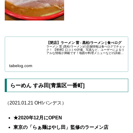
【閉店】ラーメン 雷 - 黒松/ラーメン | 食べログ
ラーメン 雷 (黒松/ラーメン)の店舗情報は食べログでチェッ
ク！ 【禁煙】口コミや評価、写真など、ユーザーによるリ
アルな情報が満載です！地図や料理メニューなどの詳細情
報も充実。
tabelog.com
らーめん すみ田[青葉区一番町]
（2021.01.21 OH!バンデス）
★2020年12月にOPEN
東京の「らぁ麺はやし田」監修のラーメン店