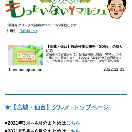
↑画像をクリックで詳細Webページへ移動します
引用先：
仙台市HP内
【宮城・仙台】持続可能な開発「SDGs」の取り
組み
宮城県内で実施されている持続可能な開発「SDGs」の取
り組みをご紹介します。SDGsは『2015年9月の国連サミ
ットで加盟国の全会一致で採択された「持続可能な開発の
ための2030アジェンダ」に記載された，2030年までに持
続可能でよりよい世界を目指す国際目標』です。
2022.11.23
honobonojikan.net
★【宮城・仙台】グルメ -トップページ-
■2021年3月～4月分まとめは
こちら
■2021年5月～6月分まとめは
こちら