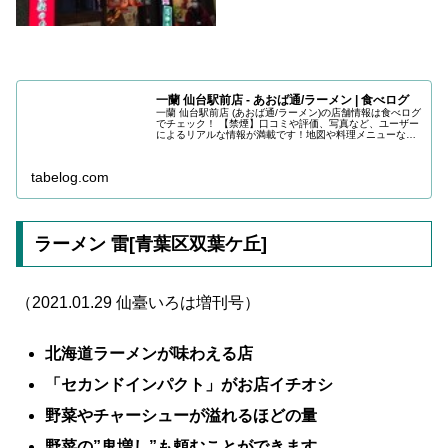
一蘭 仙台駅前店 - あおば通/ラーメン | 食べログ
一蘭 仙台駅前店 (あおば通/ラーメン)の店舗情報は食べログ
でチェック！ 【禁煙】口コミや評価、写真など、ユーザー
によるリアルな情報が満載です！地図や料理メニューなど
の詳細情報も充実。
tabelog.com
ラーメン 雷[青葉区双葉ケ丘]
（2021.01.29 仙臺いろは増刊号）
北海道ラーメンが味わえる店
「セカンドインパクト」がお店イチオシ
野菜やチャーシューが溢れるほどの量
野菜の”鬼増し”も頼むことができます