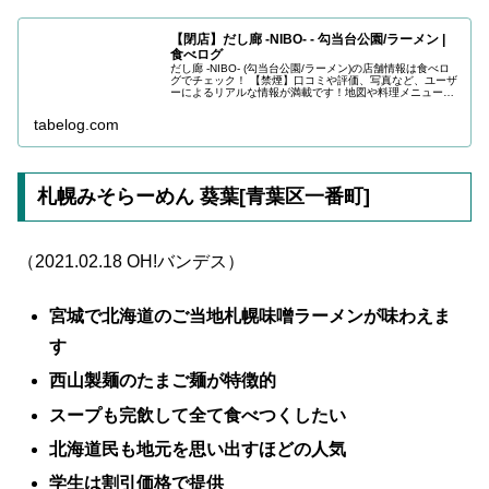
【閉店】だし廊 -NIBO- - 勾当台公園/ラーメン |
食べログ
だし廊 -NIBO- (勾当台公園/ラーメン)の店舗情報は食べロ
グでチェック！ 【禁煙】口コミや評価、写真など、ユーザ
ーによるリアルな情報が満載です！地図や料理メニューな
どの詳細情報も充実。
tabelog.com
札幌みそらーめん 葵葉[青葉区一番町]
（2021.02.18 OH!バンデス）
宮城で北海道のご当地札幌味噌ラーメンが味わえま
す
西山製麺のたまご麺が特徴的
スープも完飲して全て食べつくしたい
北海道民も地元を思い出すほどの人気
学生は割引価格で提供