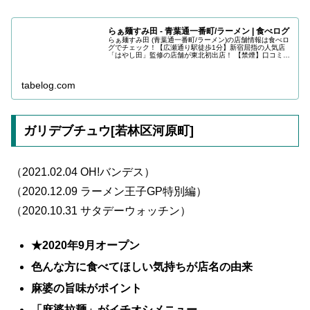
らぁ麺すみ田 - 青葉通一番町/ラーメン | 食べログ
らぁ麺すみ田 (青葉通一番町/ラーメン)の店舗情報は食べロ
グでチェック！【広瀬通り駅徒歩1分】新宿屈指の人気店
「はやし田」監修の店舗が東北初出店！ 【禁煙】口コミや
評価、写真など、ユーザーによるリアルな情報が満載で
す！地図や料理メニューなど...
tabelog.com
ガリデブチュウ[若林区河原町]
（2021.02.04 OH!バンデス）
（2020.12.09 ラーメン王子GP特別編）
（2020.10.31 サタデーウォッチン）
★2020年9月オープン
色んな方に食べてほしい気持ちが店名の由来
麻婆の旨味がポイント
「麻婆拉麺」がイチオシメニュー