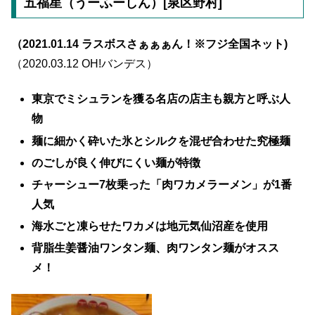
五福星（うーふーしん）[泉区野村]
（2021.01.14 ラスボスさぁぁぁん！※フジ全国ネット)
（2020.03.12 OH!バンデス）
東京でミシュランを獲る名店の店主も親方と呼ぶ人
物
麺に細かく砕いた氷とシルクを混ぜ合わせた究極麺
のごしが良く伸びにくい麺が特徴
チャーシュー7枚乗った「肉ワカメラーメン」が1番
人気
海水ごと凍らせたワカメは地元気仙沼産を使用
背脂生姜醤油ワンタン麺、肉ワンタン麺がオスス
メ！