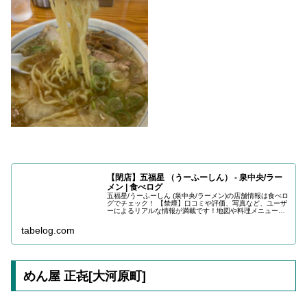
【閉店】五福星 （うーふーしん） - 泉中央/ラー
メン | 食べログ
五福星/うーふーしん (泉中央/ラーメン)の店舗情報は食べロ
グでチェック！ 【禁煙】口コミや評価、写真など、ユーザ
ーによるリアルな情報が満載です！地図や料理メニューな
どの詳細情報も充実。
tabelog.com
めん屋 正㐂[大河原町]