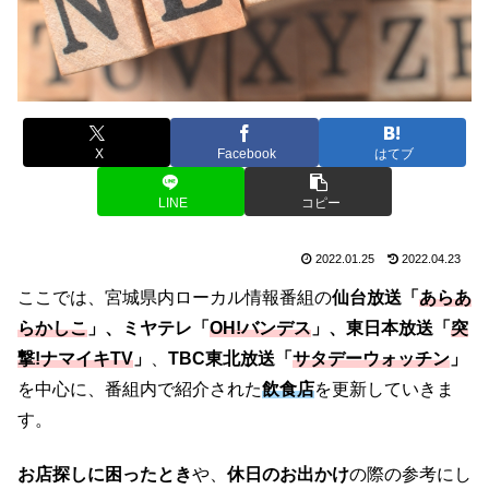
X
Facebook
はてブ
LINE
コピー
2022.01.25
2022.04.23
ここでは、宮城県内ローカル情報番組の
仙台放送「
あらあ
らかしこ
」、ミヤテレ「
OH!バンデス
」、東日本放送「
突
撃!ナマイキTV
」
、
TBC東北放送「
サタデーウォッチン
」
を中心に、番組内で紹介された
飲食店
を更新していきま
す。
お店探しに困ったとき
や、
休日のお出かけ
の際の参考にし