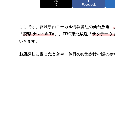
X
Facebook
ここでは、宮城県内ローカル情報番組の
仙台放送「
「
突撃!ナマイキTV
」
、
TBC東北放送「
サタデーウ
いきます。
お店探しに困ったとき
や、
休日のお出かけ
の際の参