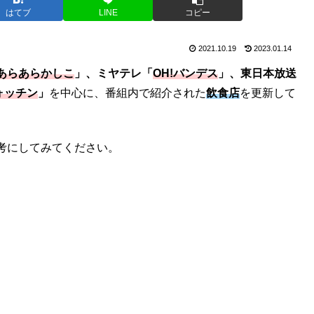
はてブ
LINE
コピー
2021.10.19
2023.01.14
あらあらかしこ
」、ミヤテレ「
OH!バンデス
」、東日本放送
ォッチン
」
を中心に、番組内で紹介された
飲食店
を更新して
考にしてみてください。