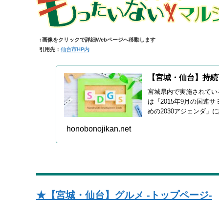
↑画像をクリックで詳細Webページへ移動します
引用先：
仙台市HP内
【宮城・仙台】持続
宮城県内で実施されてい
は『2015年9月の国
めの2030アジェンダ」
際目標』です。
honobonojikan.net
★【宮城・仙台】グルメ -トップページ-