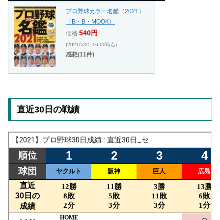
プロ野球カラー名鑑（2021）
（B・B・MOOK）
540円
価格:
(2021/5/25 16:00時点)
感想(11件)
直近30日の戦績