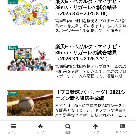
楽天E・ベガルタ・マイナビ・
Sports
89ers・リガーレの試合結果
（2025.8.4～2025.8.10）
宮城県内に球団を構えるプロチームの試
合結果を更新していきます。地元のプロ
スポーツチームを応援して、活躍を期待
しましょう！ガンバレ、東北楽天、ベガ
ルタ、89ers、マイナビ仙台、リガーレ仙
台！！
楽天E・ベガルタ・マイナビ・
Sports
89ers・リガーレの試合結果
（2026.3.1～2026.3.31）
宮城県内に球団を構えるプロチームの試
合結果を更新していきます。地元のプロ
スポーツチームを応援して、活躍を期待
しましょう！ガンバレ、東北楽天、ベガ
ルタ、89ers、マイナビ仙台、リガーレ仙
台！！
【プロ野球 パ・リーグ】2021シ
Sports
ーズン新入団選手成績
2021年3月26日にプロ野球2021シーズン
が開幕となりました。ドラフトで注目さ
れた選手などと新しい顔ぶれがチームの
主軸となることが期待されています。
2021シーズン、セ・リーグの球団に新し
く加入した選手の成績を更新していきま
楽天E・ベガルタ・マイナビ・
Sports
メニュー
ホーム
検索
トップ
サイドバー
すので、参考にしていただけますと幸い