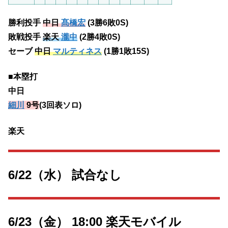
勝利投手
中日
髙橋宏
(3勝6敗0S)
敗戦投手
楽天
瀧中
(2勝4敗0S)
セーブ
中日
マルティネス
(1勝1敗15S)
■本塁打
中日
細川
9号
(3回表ソロ)
楽天
6/22（水） 試合なし
6/23（金） 18:00 楽天モバイル