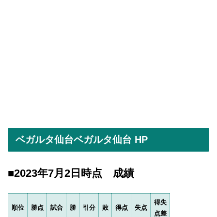
ベガルタ仙台ベガルタ仙台 HP
■2023年7月2日時点 成績
得失
順位
勝点
試合
勝
引分
敗
得点
失点
点差