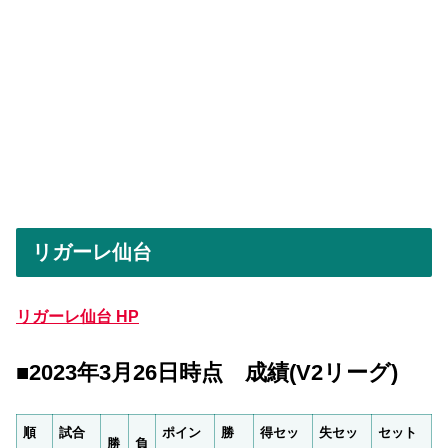
リガーレ仙台
リガーレ仙台 HP
■2023年3月26日時点 成績(V2リーグ)
順
試合
ポイン
勝
得セッ
失セッ
セット
勝
負