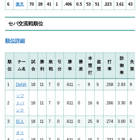
6
楽天
70
28
41
1
.406
0.5
53
51
.223
3.61
43
セパ交流戦順位
順位詳細
本
防
順
チー
試
勝
敗
引
勝
勝
盗
打
失
塁
御
位
ム名
合
利
戦
分
率
差
塁
率
策
打
率
1
DeNA
18
11
7
0
.611
–
8
5
.258
2.93
9
ソフ
2
トバ
18
11
7
0
.611
0
16
6
.266
3.30
8
ンク
3
巨人
18
11
7
0
.611
0
25
9
.274
3.00
5
オリ
4
ック
18
11
7
0
.611
0
15
7
.232
2.75
8