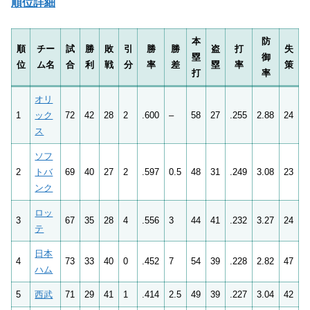
順位詳細
本
防
順
チー
試
勝
敗
引
勝
勝
盗
打
失
塁
御
位
ム名
合
利
戦
分
率
差
塁
率
策
打
率
オリ
1
ック
72
42
28
2
.600
–
58
27
.255
2.88
24
ス
ソフ
2
トバ
69
40
27
2
.597
0.5
48
31
.249
3.08
23
ンク
ロッ
3
67
35
28
4
.556
3
44
41
.232
3.27
24
テ
日本
4
73
33
40
0
.452
7
54
39
.228
2.82
47
ハム
5
西武
71
29
41
1
.414
2.5
49
39
.227
3.04
42