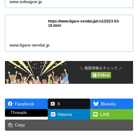
www.svleague.jp
https://www.ligare-sendai.jp/cn1/2023-03-
16.html
www.ligare-sendai.jp
＼ 最新情報をチェック ／
Facebook
X
Bluesky
Threads
Hatena
LINE
Copy