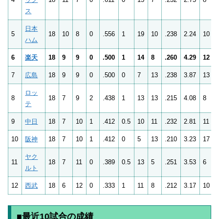
ス
日本
5
18
10
8
0
.556
1
19
10
.238
2.24
10
ハム
6
楽天
18
9
9
0
.500
1
14
8
.260
4.29
12
7
広島
18
9
9
0
.500
0
7
13
.238
3.87
13
ロッ
8
18
7
9
2
.438
1
13
13
.215
4.08
8
テ
9
中日
18
7
10
1
.412
0.5
10
11
.232
2.81
11
10
阪神
18
7
10
1
.412
0
5
13
.210
3.23
17
ヤク
11
18
7
11
0
.389
0.5
13
5
.251
3.53
6
ルト
12
西武
18
6
12
0
.333
1
11
8
.212
3.17
10
■最近10試合の成績