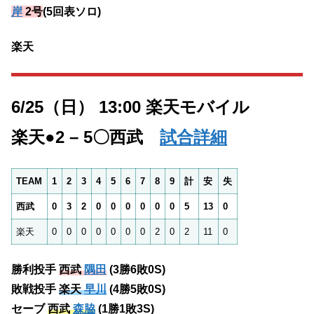
岸
2号
(5回表ソロ)
楽天
6/25（日） 13:00 楽天モバイル
楽天●2 – 5〇西武
試合詳細
TEAM
1
2
3
4
5
6
7
8
9
計
安
失
西武
0
3
2
0
0
0
0
0
0
5
13
0
楽天
0
0
0
0
0
0
0
2
0
2
11
0
勝利投手
西武
隅田
(3勝6敗0S)
敗戦投手
楽天
早川
(4勝5敗0S)
セーブ
西武
森脇
(1勝1敗3S)