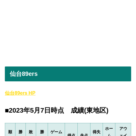
仙台89ers
仙台89ers HP
■2023年5月7日時点 成績(東地区)
ホー
アウ
順
勝
敗
勝
ゲーム
得失
得点
失点
ム
ェイ