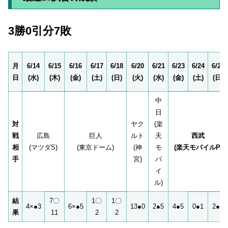
3勝0引分7敗
月
6/14
6/15
6/16
6/17
6/18
6/20
6/21
6/23
6/24
6/25
日
(水)
(木)
(金)
(土)
(日)
(火)
(水)
(金)
(土)
(日)
中
日
対
ヤク
(楽
戦
広島
巨人
ルト
天
西武
相
(マツダS)
(東京ドーム)
(神
モ
(楽天モバイルP)
手
宮)
バ
イ
ル)
結
7〇
1〇
1〇
4×●3
6×●5
13●0
2●5
4●5
0●1
2●5
果
11
2
2