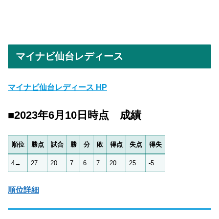
マイナビ仙台レディース
マイナビ仙台レディース HP
■2023年6月10日時点 成績
順位
勝点
試合
勝
分
敗
得点
失点
得失
4→
27
20
7
6
7
20
25
-5
順位詳細