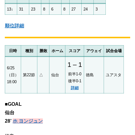
13↓
31
23
8
6
8
27
24
3
順位詳細
日時
種別
勝敗
ホーム
スコア
アウェイ
試合会場
1 – 1
6/25
前半1-0
（日）
第22節
△
仙台
徳島
ユアスタ
後半0-1
18:00
詳細
■GOAL
仙台
28’
ホ ヨンジュン