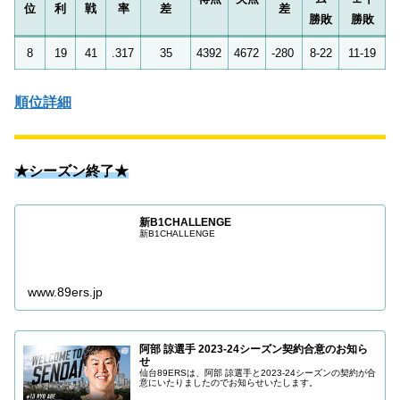
位
利
戦
率
差
差
勝敗
勝敗
8
19
41
.317
35
4392
4672
-280
8-22
11-19
順位詳細
★シーズン終了★
新B1CHALLENGE
新B1CHALLENGE
www.89ers.jp
阿部 諒選手 2023-24シーズン契約合意のお知ら
せ
仙台89ERSは、阿部 諒選手と2023-24シーズンの契約が合
意にいたりましたのでお知らせいたします。