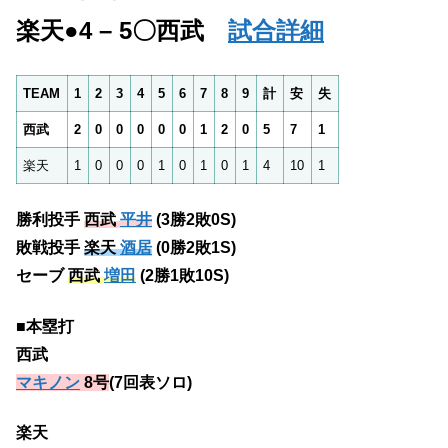
楽天●4 – 5〇西武
試合詳細
TEAM
1
2
3
4
5
6
7
8
9
計
安
失
西武
2
0
0
0
0
0
1
2
0
5
7
1
楽天
1
0
0
0
1
0
1
0
1
4
10
1
勝利投手
西武
平井
(3勝2敗0S)
敗戦投手
楽天
酒居
(0勝2敗1S)
セーブ
西武
増田
(2勝1敗10S)
■本塁打
西武
マキノン
8号
(7回表ソロ)
楽天