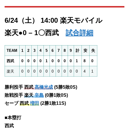
6/24（土） 14:00 楽天モバイル
楽天●0 – 1〇西武
試合詳細
TEAM
1
2
3
4
5
6
7
8
9
計
安
失
西武
0
0
0
0
1
0
0
0
0
1
8
0
楽天
0
0
0
0
0
0
0
0
0
0
4
1
勝利投手
西武
髙橋光成
(5勝5敗0S)
敗戦投手
楽天
辛島
(0勝1敗0S)
セーブ
西武
増田
(2勝1敗11S)
■本塁打
西武