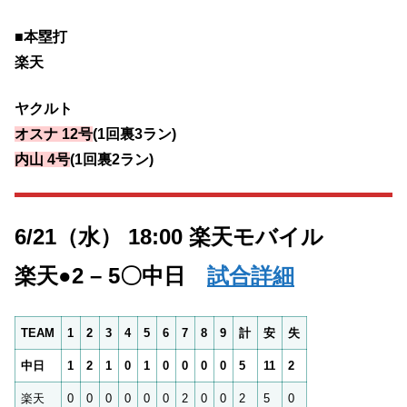
■本塁打
楽天
ヤクルト
オスナ 12号
(1回裏3ラン)
内山 4号
(1回裏2ラン)
6/21（水） 18:00 楽天モバイル
楽天●2 – 5〇中日
試合詳細
TEAM
1
2
3
4
5
6
7
8
9
計
安
失
中日
1
2
1
0
1
0
0
0
0
5
11
2
楽天
0
0
0
0
0
0
2
0
0
2
5
0