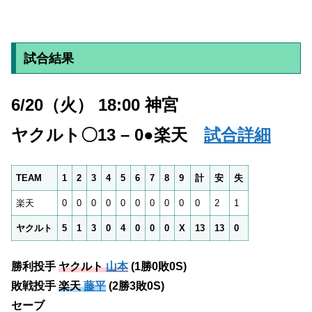
試合結果
6/20（火） 18:00 神宮
ヤクルト〇13 – 0●楽天
試合詳細
TEAM
1
2
3
4
5
6
7
8
9
計
安
失
楽天
0
0
0
0
0
0
0
0
0
0
2
1
ヤクルト
5
1
3
0
4
0
0
0
X
13
13
0
勝利投手
ヤクルト
山本
(1勝0敗0S)
敗戦投手
楽天
藤平
(2勝3敗0S)
セーブ