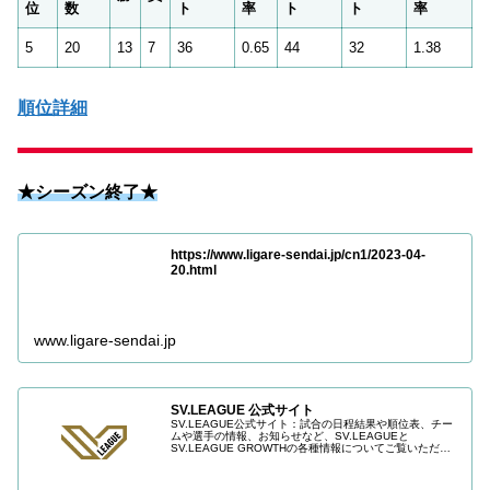
位
数
ト
率
ト
ト
率
5
20
13
7
36
0.65
44
32
1.38
順位詳細
★シーズン終了★
https://www.ligare-sendai.jp/cn1/2023-04-
20.html
www.ligare-sendai.jp
SV.LEAGUE 公式サイト
SV.LEAGUE公式サイト：試合の日程結果や順位表、チー
ムや選手の情報、お知らせなど、SV.LEAGUEと
SV.LEAGUE GROWTHの各種情報についてご覧いただけ
ます。