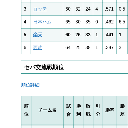
3
ロッテ
60
32
24
4
.571
0.5
4
日本ハム
65
30
35
0
.462
6.5
5
楽天
60
26
33
1
.441
1
6
西武
64
25
38
1
.397
3
セパ交流戦順位
順位詳細
順
試
勝
敗
引
勝
チーム名
勝率
位
合
利
戦
分
差