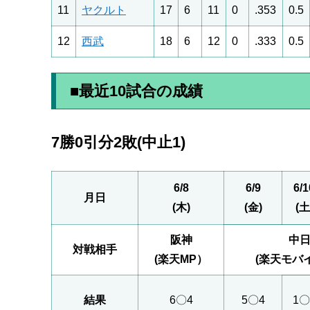
11
ヤクルト
17
6
11
0
.353
0.5
12
西武
18
6
12
0
.333
0.5
■最近10試合の成績
7勝0引分2敗(中止1)
6/8
6/9
6/1
月日
(木)
(金)
(土
阪神
中
対戦相手
(楽天MP）
(楽天モバ
結果
6〇4
5〇4
1〇