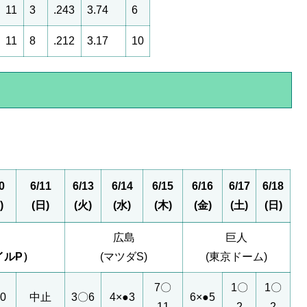
11
3
.243
3.74
6
11
8
.212
3.17
10
0
6/11
6/13
6/14
6/15
6/16
6/17
6/18
)
(日)
(火)
(水)
(木)
(金)
(土)
(日)
日
広島
巨人
イルP）
(マツダS)
(東京ドーム)
7〇
1〇
1〇
0
中止
3〇6
4×●3
6×●5
11
2
2