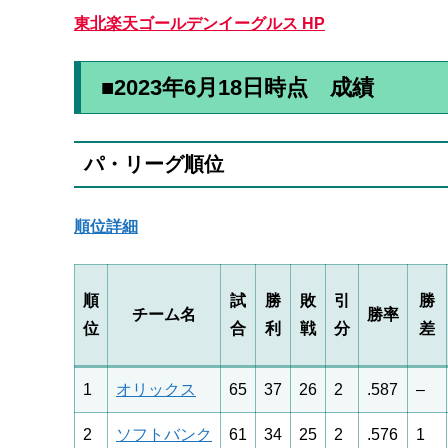
東北楽天ゴールデンイーグルス HP
■2023年6月18日時点 成績
パ・リーグ順位
順位詳細
順
試
勝
敗
引
勝
チーム名
勝率
位
合
利
戦
分
差
1
オリックス
65
37
26
2
.587
–
2
ソフトバンク
61
34
25
2
.576
1