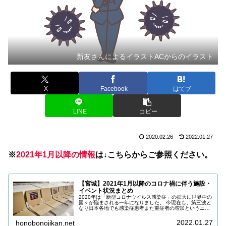
新友さんによるイラストACからのイラスト
X
Facebook
はてブ
LINE
コピー
2020.02.26
2022.01.27
※
202
1
年1月以降の情報
は↓こちらからご参照ください。
【宮城】2021年1月以降のコロナ禍に伴う施設・
イベント状況まとめ
2020年は「新型コロナウイルス感染症」の拡大に世界中の
国々が悩まされる一年になりました。 今現在も、第三波と
なり日本各地でも感染症患者また重症者の増加というニュ
ースも毎日流れています。 こちらでは、宮城県内に絞って
商業施設やイベントなどについて、変更や中止等の情報が
2022.01.27
honobonojikan.net
判明次第更新していきたいと思います