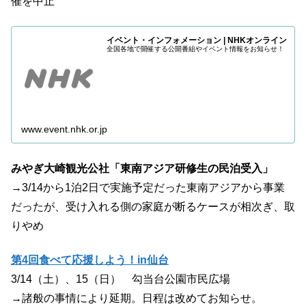
催を中止
イベント・インフォメーション | NHKオンライン
全国各地で開催する公開番組やイベント情報をお知らせ！
www.event.nhk.or.jp
みやぎ大崎観光公社「東南アジア研修生の民泊受入」
→3/14から1泊2日で実施予定だった東南アジアから事業
だったが、受け入れる側の家庭が断るケースが相次ぎ、取
りやめ
第4回食べて応援しよう！in仙台
3/14（土）、15（日） 勾当台公園市民広場
→諸般の事情により延期。日程は改めてお知らせ。