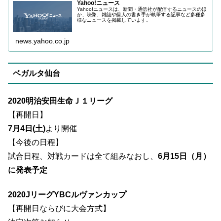
Yahoo!ニュース
Yahoo!ニュースは、新聞・通信社が配信するニュースのほ
か、映像、雑誌や個人の書き手が執筆する記事など多種多
様なニュースを掲載しています。
news.yahoo.co.jp
ベガルタ仙台
2020明治安田生命Ｊ１リーグ
【再開日】
7月4日(土)
より開催
【今後の日程】
試合日程、対戦カードは全て組みなおし、
6月15日（月）
に発表予定
2020JリーグYBCルヴァンカップ
【再開日ならびに大会方式】