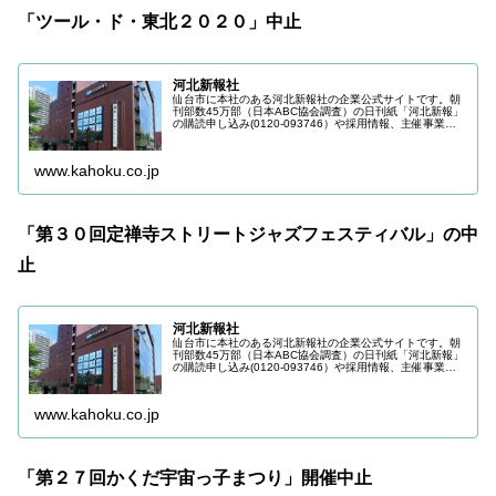
「ツール・ド・東北２０２０」中止
河北新報社
仙台市に本社のある河北新報社の企業公式サイトです。朝
刊部数45万部（日本ABC協会調査）の日刊紙「河北新報」
の購読申し込み(0120-093746）や採用情報、主催事業の
最新情報などを掲載しています。
www.kahoku.co.jp
「第３０回定禅寺ストリートジャズフェスティバル」の中
止
河北新報社
仙台市に本社のある河北新報社の企業公式サイトです。朝
刊部数45万部（日本ABC協会調査）の日刊紙「河北新報」
の購読申し込み(0120-093746）や採用情報、主催事業の
最新情報などを掲載しています。
www.kahoku.co.jp
「第２７回かくだ宇宙っ子まつり」開催中止