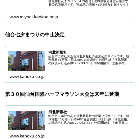
鹽竈神社花まつり '26.4.26(日)｜宮城県観光連盟が運営す
る公式観光ガイド。宮城県の観光・旅行情報を探すなら！
www.miyagi-kankou.or.jp
仙台七夕まつりの中止決定
河北新報社
仙台市に本社のある河北新報社の企業公式サイトです。朝
刊部数45万部（日本ABC協会調査）の日刊紙「河北新報」
の購読申し込み(0120-093746）や採用情報、主催事業の
最新情報などを掲載しています。
www.kahoku.co.jp
第３０回仙台国際ハーフマラソン大会は来年に延期
河北新報社
仙台市に本社のある河北新報社の企業公式サイトです。朝
刊部数45万部（日本ABC協会調査）の日刊紙「河北新報」
の購読申し込み(0120-093746）や採用情報、主催事業の
最新情報などを掲載しています。
www.kahoku.co.jp