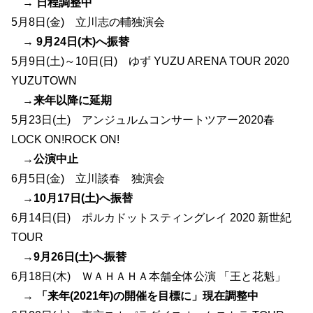
→
日程調整中
5月8日(金) 立川志の輔独演会
→
9月24日(木)へ振替
5月9日(土)～10日(日) ゆず YUZU ARENA TOUR 2020
YUZUTOWN
→
来年以降に延期
5月23日(土) アンジュルムコンサートツアー2020春
LOCK ON!ROCK ON!
→
公演中止
6月5日(金) 立川談春 独演会
→
10月17日(土)へ振替
6月14日(日) ポルカドットスティングレイ 2020 新世紀
TOUR
→
9月26日(土)へ振替
6月18日(木) ＷＡＨＡＨＡ本舗全体公演 「王と花魁」
→
「来年(2021年)の開催を目標に」現在調整中