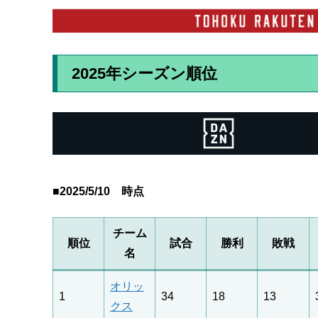
2025年シーズン順位
■2025/5/10 時点
チーム
順位
試合
勝利
敗戦
名
オリッ
1
34
18
13
クス