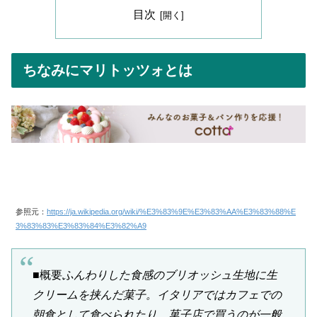
目次
ちなみにマリトッツォとは
参照元：
https://ja.wikipedia.org/wiki/%E3%83%9E%E3%83%AA%E3%83%88%E
3%83%83%E3%83%84%E3%82%A9
■概要
ふんわりした食感のブリオッシュ生地に生
クリームを挟んだ菓子。イタリアではカフェでの
朝食として食べられたり、菓子店で買うのが一般