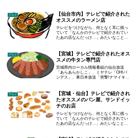
【仙台市内】テレビで紹介された
グルメ
オススメのラーメン店
テレビをつけながら、何となく耳に残っ
ていて「なんかのテレビで紹介されてい
たあの店なんだっけ…」みたいなことあ
りませんか？宮城のローカル情報番組
「あらあらかしこ」「突撃ナマイキTV」
「OH!バンデス」で紹介された飲食店を
【宮城】テレビで紹介されたオス
グルメ
まとめてみました。
スメの牛タン専門店
宮城県内ローカル情報番組の仙台放送
「あらあらかしこ」、ミヤテレ「OH!バ
ンデス」、東日本放送「突撃!ナマイキ
TV」、TBC東北放送「サタデーウォッチ
ン」を中心に、番組内で紹介された牛タ
ンがオススメのお店をご紹介していきま
【宮城・仙台】テレビで紹介され
グルメ
す。
たオススメのパン屋、サンドイッ
チのお店
テレビをつけながら、何となく耳に残っ
ていて「なんかのテレビで紹介されてい
たあの店なんだっけ…」みたいなことあ
りませんか？宮城のローカル情報番組
「あらあらかしこ」「突撃ナマイキTV」