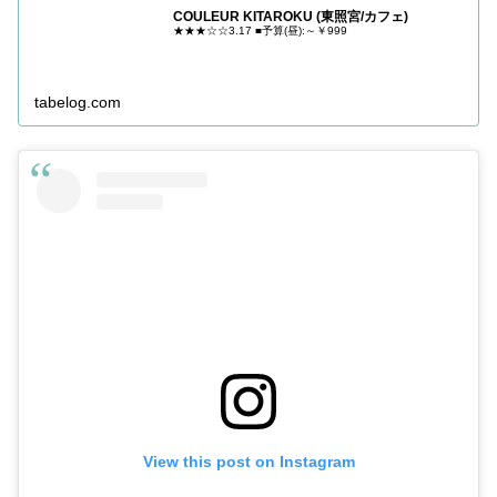
COULEUR KITAROKU (東照宮/カフェ)
★★★☆☆3.17 ■予算(昼):～￥999
tabelog.com
View this post on Instagram