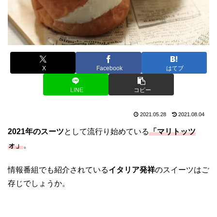
X
Facebook
はてブ
LINE
コピー
2021.05.28
2021.08.04
2021年のスーツ
として流行り始めている
「マリトッツ
ォ」
。
情報番組でも紹介されている
イタリア発祥
のスイーツはご
存じでしょうか。